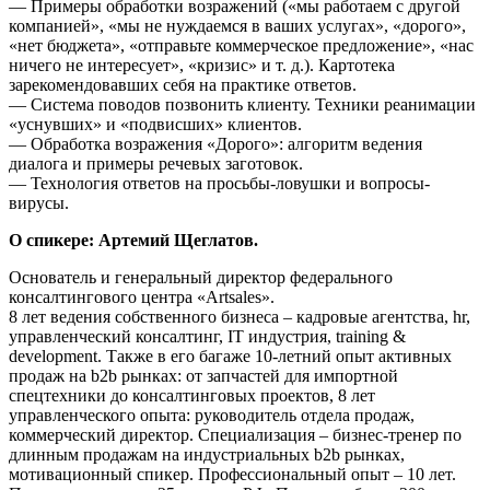
— Примеры обработки возражений («мы работаем с другой
компанией», «мы не нуждаемся в ваших услугах», «дорого»,
«нет бюджета», «отправьте коммерческое предложение», «нас
ничего не интересует», «кризис» и т. д.). Картотека
зарекомендовавших себя на практике ответов.
— Система поводов позвонить клиенту. Техники реанимации
«уснувших» и «подвисших» клиентов.
— Обработка возражения «Дорого»: алгоритм ведения
диалога и примеры речевых заготовок.
— Технология ответов на просьбы-ловушки и вопросы-
вирусы.
О спикере: Артемий Щеглатов.
Основатель и генеральный директор федерального
консалтингового центра «Artsales».
8 лет ведения собственного бизнеса – кадровые агентства, hr,
управленческий консалтинг, IT индустрия, training &
development. Также в его багаже 10-летний опыт активных
продаж на b2b рынках: от запчастей для импортной
спецтехники до консалтинговых проектов, 8 лет
управленческого опыта: руководитель отдела продаж,
коммерческий директор. Специализация – бизнес-тренер по
длинным продажам на индустриальных b2b рынках,
мотивационный спикер. Профессиональный опыт – 10 лет.