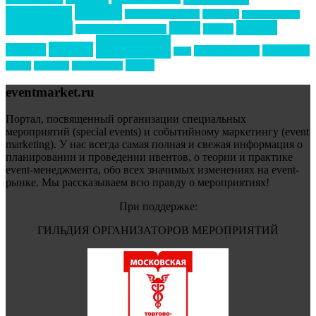
новости
менеджмент
новости подрядчиков
новый год
новый год экспо
премия
образование
отдых
подарки
организация мероприятий
события
свадьбы
реклама
технологии
спортивный ивент
сочи
форум
туризм
фестиваль
филипп котлер
eventmarket.ru
Портал, посвященный организации специальных
мероприятий (special events) и событийному маркетингу (event
marketing). У нас всегда самая полная и свежая информация о
планировании и проведении ивентов, о теории и практике
event-менеджмента, обо всех значимых изменениях на event-
рынке. Мы рассказываем всю правду о мероприятиях!
При поддержке:
ГИЛЬДИЯ ОРГАНИЗАТОРОВ МЕРОПРИЯТИЙ