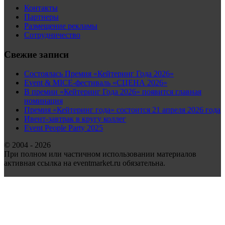
Контакты
Партнеры
Размещение рекламы
Сотрудничество
Свежие записи
Состоялась Премия «Кейтеринг Года 2026»
Event & MICE-фестиваль «СЦЕНА 2026»
В премии «Кейтеринг Года 2026» появится главная
номинация
Премия «Кейтеринг года» состоится 21 апреля 2026 года
Ивент-завтрак в кругу коллег
Event People Party 2025
© 2004 - 2026
При полном или частичном использовании материалов
активная ссылка на eventmarket.ru обязательна.