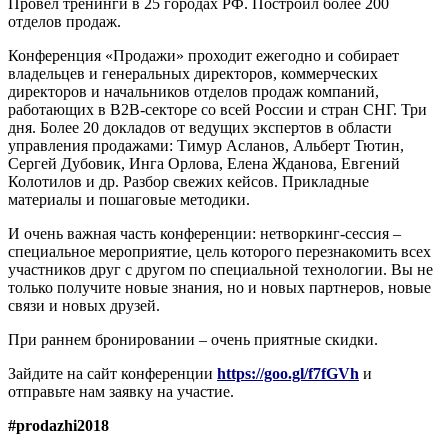
Провел тренинги в 25 городах РФ. Построил более 200
отделов продаж.
Конференция «Продажи» проходит ежегодно и собирает
владельцев и генеральных директоров, коммерческих
директоров и начальников отделов продаж компаний,
работающих в В2В-секторе со всей России и стран СНГ. Три
дня. Более 20 докладов от ведущих экспертов в области
управления продажами: Тимур Асланов, Альберт Тютин,
Сергей Дубовик, Инга Орлова, Елена Жданова, Евгений
Колотилов и др. Разбор свежих кейсов. Прикладные
материалы и пошаговые методики.
И очень важная часть конференции: нетворкинг-сессия –
специальное мероприятие, цель которого перезнакомить всех
участников друг с другом по специальной технологии. Вы не
только получите новые знания, но и новых партнеров, новые
связи и новых друзей.
При раннем бронировании – очень приятные скидки.
Зайдите на сайт конференции
https://goo.gl/
f7fGVh
и
отправьте нам заявку на участие.
#prodazhi2018