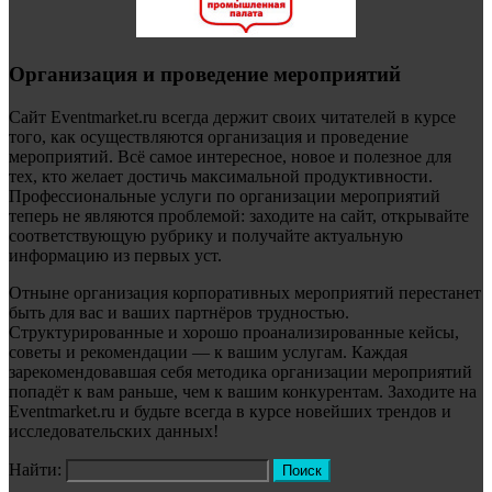
Организация и проведение мероприятий
Сайт Eventmarket.ru всегда держит своих читателей в курсе
того, как осуществляются организация и проведение
мероприятий. Всё самое интересное, новое и полезное для
тех, кто желает достичь максимальной продуктивности.
Профессиональные услуги по организации мероприятий
теперь не являются проблемой: заходите на сайт, открывайте
соответствующую рубрику и получайте актуальную
информацию из первых уст.
Отныне организация корпоративных мероприятий перестанет
быть для вас и ваших партнёров трудностью.
Структурированные и хорошо проанализированные кейсы,
советы и рекомендации — к вашим услугам. Каждая
зарекомендовавшая себя методика организации мероприятий
попадёт к вам раньше, чем к вашим конкурентам. Заходите на
Eventmarket.ru и будьте всегда в курсе новейших трендов и
исследовательских данных!
Найти: