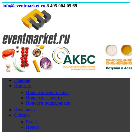
info@eventmarket.ru
8 495 004 05 69
Главная
Новости
Новости event-рынка
Новости агентств
Новости подрядчиков
Интервью
Обзоры
Event
Horeca