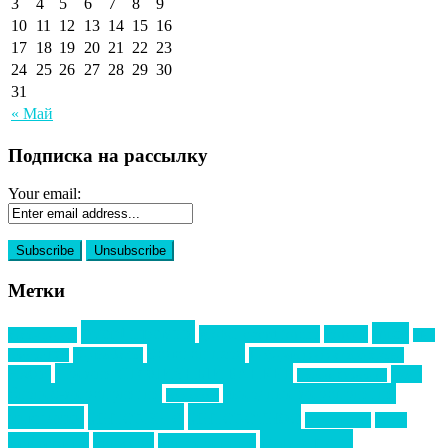
3
4
5
6
7
8
9
10
11
12
13
14
15
16
17
18
19
20
21
22
23
24
25
26
27
28
29
30
31
« Май
Подписка на рассылку
Your email:
Метки
event премия
mice
global event forum
horeca
event-прорыв
PR в
Золотой пазл
Top marketing
Информационное партнерство
секторе B2B
Премия СТОЛИЧНЫЙ БАНКЕТ
НАОМ
акмр
Премия Созвездие
бизнес-мероприятия
выездные мероприятия
ведомости
интервью
интересное
выставки
интурмаркет
кейсы
маркетинг
кейтеринг
конкурс
конференция