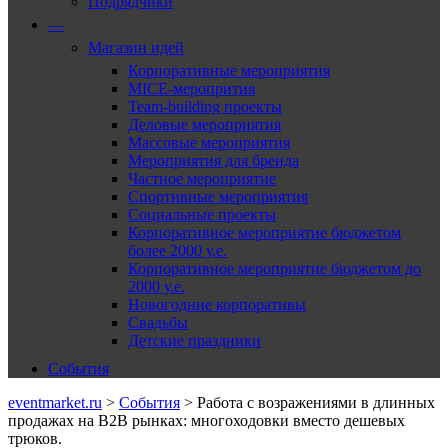
Подрядчики
—
Магазин идей
Корпоративные мероприятия
MICE-меропрития
Team-building проекты
Деловые мероприятия
Массовые мероприятия
Мероприятия для бренда
Частное мероприятие
Спортивные мероприятия
Социальные проекты
Корпоративное мероприятие бюджетом
более 2000 у.е.
Корпоративное мероприятие бюджетом до
2000 у.е.
Новогодние корпоративы
Свадьбы
Детские праздники
События
eventmarket.ru
>
События
>
Работа с возражениями в длинных
продажах на В2В рынках: многоходовки вместо дешевых
трюков.