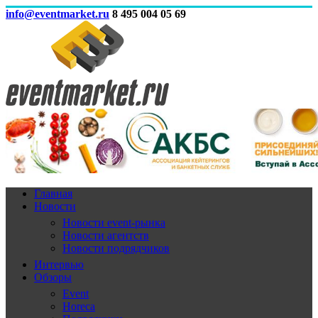
info@eventmarket.ru
8 495 004 05 69
Главная
Новости
Новости event-рынка
Новости агентств
Новости подрядчиков
Интервью
Обзоры
Event
Horeca