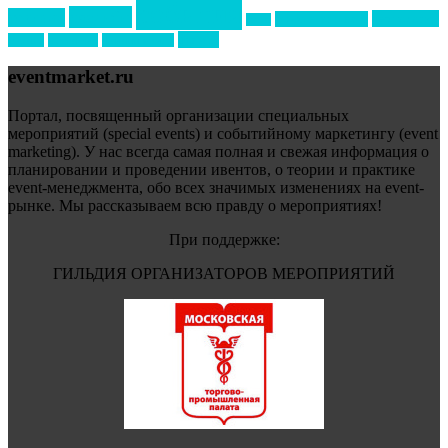
события
свадьбы
реклама
технологии
спортивный ивент
сочи
форум
туризм
фестиваль
филипп котлер
eventmarket.ru
Портал, посвященный организации специальных
мероприятий (special events) и событийному маркетингу (event
marketing). У нас всегда самая полная и свежая информация о
планировании и проведении ивентов, о теории и практике
event-менеджмента, обо всех значимых изменениях на event-
рынке. Мы рассказываем всю правду о мероприятиях!
При поддержке:
ГИЛЬДИЯ ОРГАНИЗАТОРОВ МЕРОПРИЯТИЙ