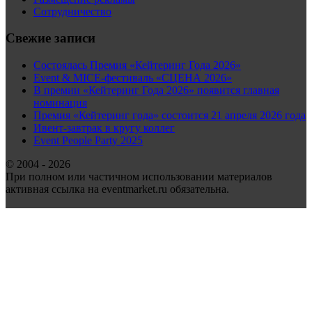
Сотрудничество
Свежие записи
Состоялась Премия «Кейтеринг Года 2026»
Event & MICE-фестиваль «СЦЕНА 2026»
В премии «Кейтеринг Года 2026» появится главная
номинация
Премия «Кейтеринг года» состоится 21 апреля 2026 года
Ивент-завтрак в кругу коллег
Event People Party 2025
© 2004 - 2026
При полном или частичном использовании материалов
активная ссылка на eventmarket.ru обязательна.