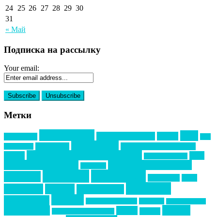
24
25
26
27
28
29
30
31
« Май
Подписка на рассылку
Your email:
Метки
event премия
mice
global event forum
horeca
event-прорыв
PR в
Золотой пазл
Top marketing
Информационное партнерство
секторе B2B
Премия СТОЛИЧНЫЙ БАНКЕТ
НАОМ
акмр
Премия Созвездие
бизнес-мероприятия
выездные мероприятия
ведомости
интервью
интересное
выставки
интурмаркет
кейсы
маркетинг
кейтеринг
конкурс
конференция
новости
менеджмент
новости подрядчиков
новый год
новый год экспо
премия
образование
отдых
подарки
организация мероприятий