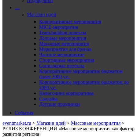
Подрядчики
—
Магазин идей
Корпоративные мероприятия
MICE-меропрития
Team-building проекты
Деловые мероприятия
Массовые мероприятия
Мероприятия для бренда
Частное мероприятие
Спортивные мероприятия
Социальные проекты
Корпоративное мероприятие бюджетом
более 2000 у.е.
Корпоративное мероприятие бюджетом до
2000 у.е.
Новогодние корпоративы
Свадьбы
Детские праздники
События
eventmarket.ru
>
Магазин идей
>
Массовые мероприятия
>
РЕЛИЗ КОНФЕРЕНЦИИ «Массовые мероприятия как фактор
развития региона»