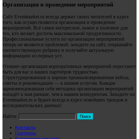
Организация и проведение мероприятий
Сайт Eventmarket.ru всегда держит своих читателей в курсе
того, как осуществляются организация и проведение
мероприятий. Всё самое интересное, новое и полезное для
тех, кто желает достичь максимальной продуктивности.
Профессиональные услуги по организации мероприятий
теперь не являются проблемой: заходите на сайт, открывайте
соответствующую рубрику и получайте актуальную
информацию из первых уст.
Отныне организация корпоративных мероприятий перестанет
быть для вас и ваших партнёров трудностью.
Структурированные и хорошо проанализированные кейсы,
советы и рекомендации — к вашим услугам. Каждая
зарекомендовавшая себя методика организации мероприятий
попадёт к вам раньше, чем к вашим конкурентам. Заходите на
Eventmarket.ru и будьте всегда в курсе новейших трендов и
исследовательских данных!
Найти:
Контакты
Партнеры
Размещение рекламы