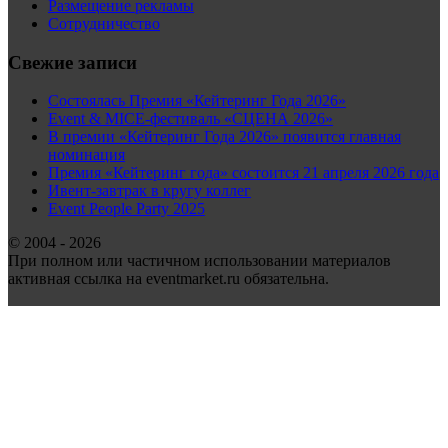
Размещение рекламы
Сотрудничество
Свежие записи
Состоялась Премия «Кейтеринг Года 2026»
Event & MICE-фестиваль «СЦЕНА 2026»
В премии «Кейтеринг Года 2026» появится главная
номинация
Премия «Кейтеринг года» состоится 21 апреля 2026 года
Ивент-завтрак в кругу коллег
Event People Party 2025
© 2004 - 2026
При полном или частичном использовании материалов
активная ссылка на eventmarket.ru обязательна.