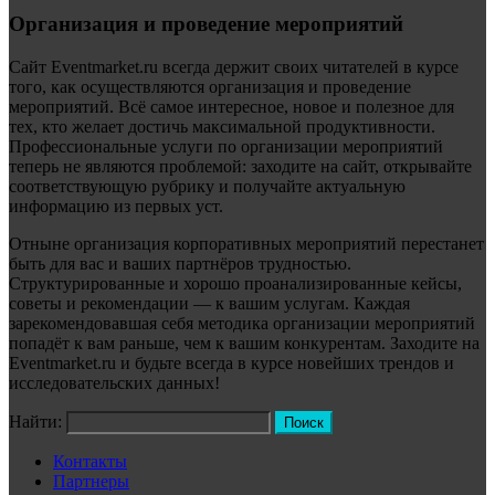
Организация и проведение мероприятий
Сайт Eventmarket.ru всегда держит своих читателей в курсе
того, как осуществляются организация и проведение
мероприятий. Всё самое интересное, новое и полезное для
тех, кто желает достичь максимальной продуктивности.
Профессиональные услуги по организации мероприятий
теперь не являются проблемой: заходите на сайт, открывайте
соответствующую рубрику и получайте актуальную
информацию из первых уст.
Отныне организация корпоративных мероприятий перестанет
быть для вас и ваших партнёров трудностью.
Структурированные и хорошо проанализированные кейсы,
советы и рекомендации — к вашим услугам. Каждая
зарекомендовавшая себя методика организации мероприятий
попадёт к вам раньше, чем к вашим конкурентам. Заходите на
Eventmarket.ru и будьте всегда в курсе новейших трендов и
исследовательских данных!
Найти:
Контакты
Партнеры