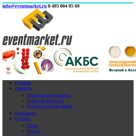
info@eventmarket.ru
8 495 004 05 69
Главная
Новости
Новости event-рынка
Новости агентств
Новости подрядчиков
Интервью
Обзоры
Event
Horeca