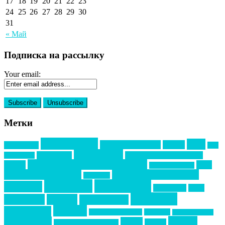
17
18
19
20
21
22
23
24
25
26
27
28
29
30
31
« Май
Подписка на рассылку
Your email:
Метки
event премия
mice
global event forum
horeca
event-прорыв
PR в
Золотой пазл
Top marketing
Информационное партнерство
секторе B2B
Премия СТОЛИЧНЫЙ БАНКЕТ
НАОМ
акмр
Премия Созвездие
бизнес-мероприятия
выездные мероприятия
ведомости
интервью
интересное
выставки
интурмаркет
кейсы
маркетинг
кейтеринг
конкурс
конференция
новости
менеджмент
новости подрядчиков
новый год
новый год экспо
премия
образование
отдых
подарки
организация мероприятий