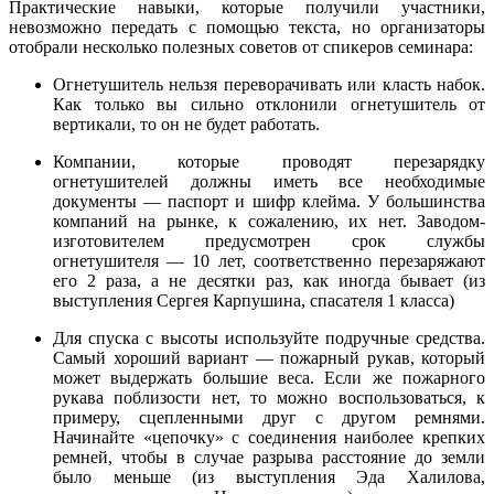
Практические навыки, которые получили участники,
невозможно передать с помощью текста, но организаторы
отобрали несколько полезных советов от спикеров семинара:
Огнетушитель нельзя переворачивать или класть набок.
Как только вы сильно отклонили огнетушитель от
вертикали, то он не будет работать.
Компании, которые проводят перезарядку
огнетушителей должны иметь все необходимые
документы — паспорт и шифр клейма. У большинства
компаний на рынке, к сожалению, их нет. Заводом-
изготовителем предусмотрен срок службы
огнетушителя — 10 лет, соответственно перезаряжают
его 2 раза, а не десятки раз, как иногда бывает (из
выступления Сергея Карпушина, спасателя 1 класса)
Для спуска с высоты используйте подручные средства.
Самый хороший вариант — пожарный рукав, который
может выдержать большие веса. Если же пожарного
рукава поблизости нет, то можно воспользоваться, к
примеру, сцепленными друг с другом ремнями.
Начинайте «цепочку» с соединения наиболее крепких
ремней, чтобы в случае разрыва расстояние до земли
было меньше (из выступления Эда Халилова,