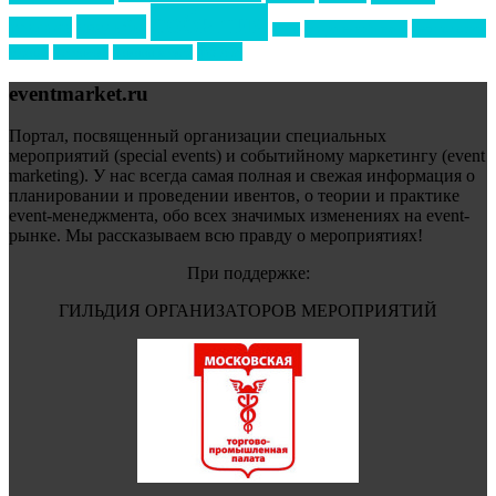
события
свадьбы
реклама
технологии
спортивный ивент
сочи
форум
туризм
фестиваль
филипп котлер
eventmarket.ru
Портал, посвященный организации специальных
мероприятий (special events) и событийному маркетингу (event
marketing). У нас всегда самая полная и свежая информация о
планировании и проведении ивентов, о теории и практике
event-менеджмента, обо всех значимых изменениях на event-
рынке. Мы рассказываем всю правду о мероприятиях!
При поддержке:
ГИЛЬДИЯ ОРГАНИЗАТОРОВ МЕРОПРИЯТИЙ