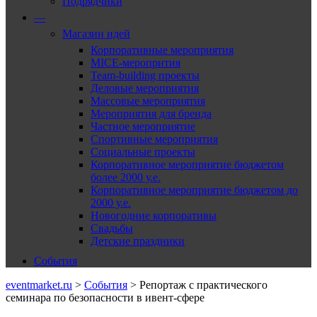
Подрядчики
—
Магазин идей
Корпоративные мероприятия
MICE-меропрития
Team-building проекты
Деловые мероприятия
Массовые мероприятия
Мероприятия для бренда
Частное мероприятие
Спортивные мероприятия
Социальные проекты
Корпоративное мероприятие бюджетом
более 2000 у.е.
Корпоративное мероприятие бюджетом до
2000 у.е.
Новогодние корпоративы
Свадьбы
Детские праздники
События
eventmarket.ru
>
События
>
Репортаж с практического
семинара по безопасности в ивент-сфере