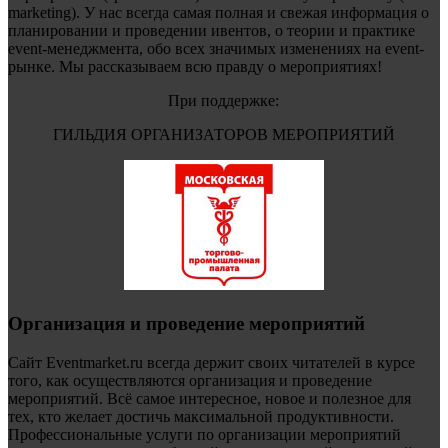
marketing). У нас всегда самая полная и свежая информация о
планировании и проведении ивентов, о теории и практике
event-менеджмента, обо всех значимых изменениях на event-
рынке. Мы рассказываем всю правду о мероприятиях!
При поддержке:
ГИЛЬДИЯ ОРГАНИЗАТОРОВ МЕРОПРИЯТИЙ
Организация и проведение мероприятий
Сайт Eventmarket.ru всегда держит своих читателей в курсе
того, как осуществляются организация и проведение
мероприятий. Всё самое интересное, новое и полезное для
тех, кто желает достичь максимальной продуктивности.
Профессиональные услуги по организации мероприятий