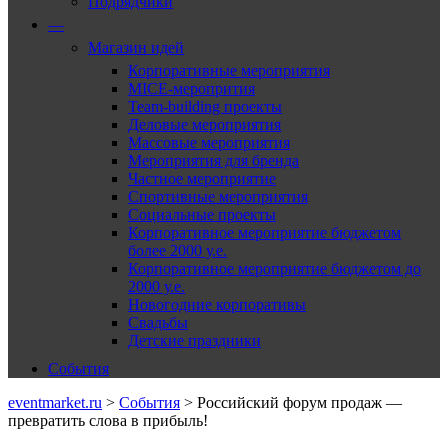
Подрядчики
—
Магазин идей
Корпоративные мероприятия
MICE-меропрития
Team-building проекты
Деловые мероприятия
Массовые мероприятия
Мероприятия для бренда
Частное мероприятие
Спортивные мероприятия
Социальные проекты
Корпоративное мероприятие бюджетом
более 2000 у.е.
Корпоративное мероприятие бюджетом до
2000 у.е.
Новогодние корпоративы
Свадьбы
Детские праздники
События
eventmarket.ru
>
События
>
Российский форум продаж —
превратить слова в прибыль!