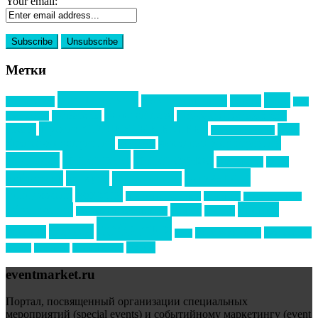
Your email:
Метки
event премия
mice
global event forum
horeca
event-прорыв
PR в
Золотой пазл
Top marketing
Информационное партнерство
секторе B2B
Премия СТОЛИЧНЫЙ БАНКЕТ
НАОМ
акмр
Премия Созвездие
бизнес-мероприятия
выездные мероприятия
ведомости
интервью
интересное
выставки
интурмаркет
кейсы
маркетинг
кейтеринг
конкурс
конференция
новости
менеджмент
новости подрядчиков
новый год
новый год экспо
премия
образование
отдых
подарки
организация мероприятий
события
свадьбы
реклама
технологии
спортивный ивент
сочи
форум
туризм
фестиваль
филипп котлер
eventmarket.ru
Портал, посвященный организации специальных
мероприятий (special events) и событийному маркетингу (event