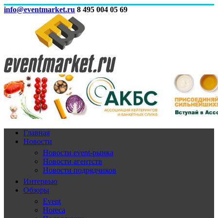
info@eventmarket.ru
8 495 004 05 69
Главная
Новости
Новости event-рынка
Новости агентств
Новости подрядчиков
Интервью
Обзоры
Event
Horeca