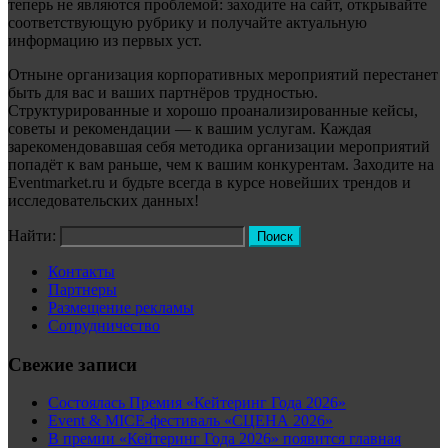
теперь не являются проблемой: заходите на сайт, открывайте
соответствующую рубрику и получайте актуальную
информацию из первых уст.
Отныне организация корпоративных мероприятий перестанет
быть для вас и ваших партнёров трудностью.
Структурированные и хорошо проанализированные кейсы,
советы и рекомендации — к вашим услугам. Каждая
зарекомендовавшая себя методика организации мероприятий
попадёт к вам раньше, чем к вашим конкурентам. Заходите на
Eventmarket.ru и будьте всегда в курсе новейших трендов и
исследовательских данных!
Найти:
Контакты
Партнеры
Размещение рекламы
Сотрудничество
Свежие записи
Состоялась Премия «Кейтеринг Года 2026»
Event & MICE-фестиваль «СЦЕНА 2026»
В премии «Кейтеринг Года 2026» появится главная