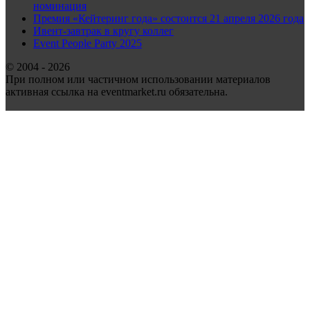
номинация
Премия «Кейтеринг года» состоится 21 апреля 2026 года
Ивент-завтрак в кругу коллег
Event People Party 2025
© 2004 - 2026
При полном или частичном использовании материалов
активная ссылка на eventmarket.ru обязательна.