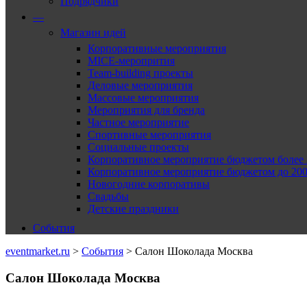
Подрядчики
—
Магазин идей
Корпоративные мероприятия
MICE-меропрития
Team-building проекты
Деловые мероприятия
Массовые мероприятия
Мероприятия для бренда
Частное мероприятие
Спортивные мероприятия
Социальные проекты
Корпоративное мероприятие бюджетом более 2
Корпоративное мероприятие бюджетом до 2000
Новогодние корпоративы
Свадьбы
Детские праздники
События
eventmarket.ru
>
События
>
Салон Шоколада Москва
Салон Шоколада Москва