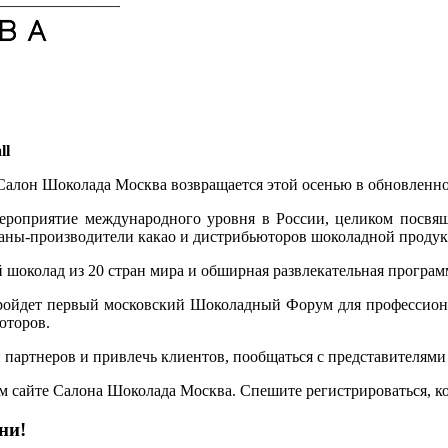
ll
алон Шоколада Москва возвращается этой осенью в обновленном
ероприятие международного уровня в России, целиком посвящ
траны-производители какао и дистрибьюторов шоколадной проду
 шоколад из 20 стран мира и обширная развлекательная программ
пройдет первый московский Шоколадный Форум для профессиона
юторов.
партнеров и привлечь клиентов, пообщаться с представителями се
м сайте Салона Шоколада Москва. Спешите регистрироваться, к
ни!