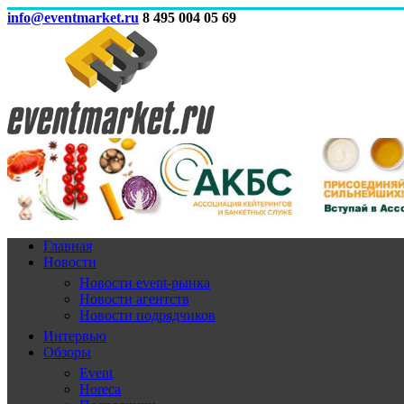
info@eventmarket.ru
8 495 004 05 69
Главная
Новости
Новости event-рынка
Новости агентств
Новости подрядчиков
Интервью
Обзоры
Event
Horeca