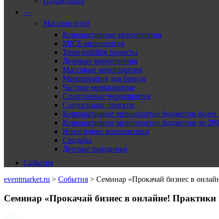
Подрядчики
—
Магазин идей
Корпоративные мероприятия
MICE-меропрития
Team-building проекты
Деловые мероприятия
Массовые мероприятия
Мероприятия для бренда
Частное мероприятие
Спортивные мероприятия
Социальные проекты
Корпоративное мероприятие бюджетом более 2
Корпоративное мероприятие бюджетом до 2000
Новогодние корпоративы
Свадьбы
Детские праздники
События
eventmarket.ru
>
События
>
Семинар «Прокачай бизнес в онлайн
Семинар «Прокачай бизнес в онлайне! Практики 