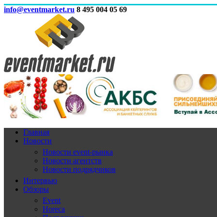
info@eventmarket.ru
8 495 004 05 69
Главная
Новости
Новости event-рынка
Новости агентств
Новости подрядчиков
Интервью
Обзоры
Event
Horeca