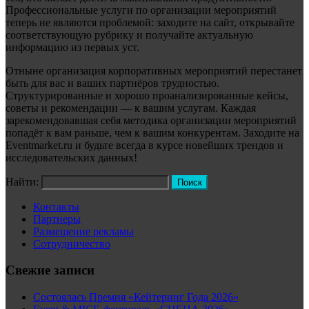
Профессиональные услуги по организации мероприятий
теперь не являются проблемой: заходите на сайт, открывайте
соответствующую рубрику и получайте актуальную
информацию из первых уст.
Отныне организация корпоративных мероприятий перестанет
быть для вас и ваших партнёров трудностью.
Структурированные и хорошо проанализированные кейсы,
советы и рекомендации — к вашим услугам. Каждая
зарекомендовавшая себя методика организации мероприятий
попадёт к вам раньше, чем к вашим конкурентам. Заходите на
Eventmarket.ru и будьте всегда в курсе новейших трендов и
исследовательских данных!
Найти:
Контакты
Партнеры
Размещение рекламы
Сотрудничество
Свежие записи
Состоялась Премия «Кейтеринг Года 2026»