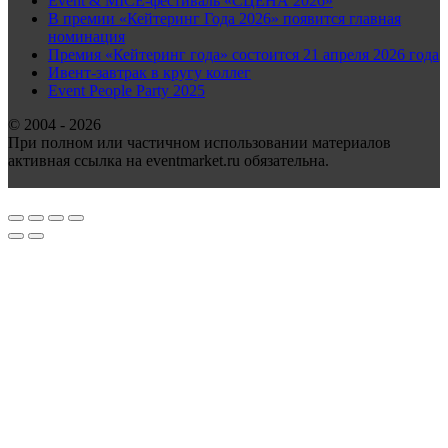
Event & MICE-фестиваль «СЦЕНА 2026»
В премии «Кейтеринг Года 2026» появится главная
номинация
Премия «Кейтеринг года» состоится 21 апреля 2026 года
Ивент-завтрак в кругу коллег
Event People Party 2025
© 2004 - 2026
При полном или частичном использовании материалов
активная ссылка на eventmarket.ru обязательна.