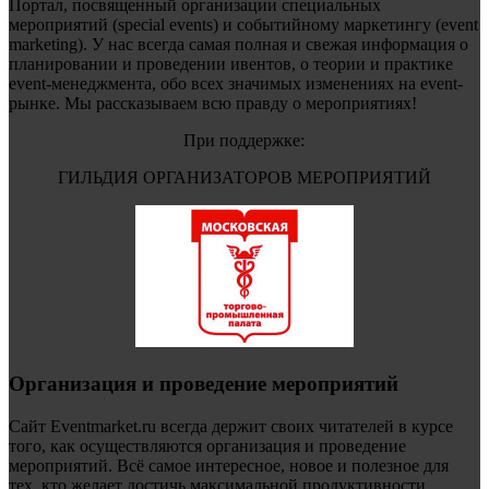
Портал, посвященный организации специальных
мероприятий (special events) и событийному маркетингу (event
marketing). У нас всегда самая полная и свежая информация о
планировании и проведении ивентов, о теории и практике
event-менеджмента, обо всех значимых изменениях на event-
рынке. Мы рассказываем всю правду о мероприятиях!
При поддержке:
ГИЛЬДИЯ ОРГАНИЗАТОРОВ МЕРОПРИЯТИЙ
Организация и проведение мероприятий
Сайт Eventmarket.ru всегда держит своих читателей в курсе
того, как осуществляются организация и проведение
мероприятий. Всё самое интересное, новое и полезное для
тех, кто желает достичь максимальной продуктивности.