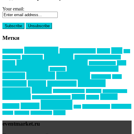
Your email:
Метки
event премия
mice
global event forum
horeca
event-прорыв
PR в
Золотой пазл
Top marketing
Информационное партнерство
секторе B2B
Премия СТОЛИЧНЫЙ БАНКЕТ
НАОМ
акмр
Премия Созвездие
бизнес-мероприятия
выездные мероприятия
ведомости
интервью
интересное
выставки
интурмаркет
кейсы
маркетинг
кейтеринг
конкурс
конференция
новости
менеджмент
новости подрядчиков
новый год
новый год экспо
премия
образование
отдых
подарки
организация мероприятий
события
свадьбы
реклама
технологии
спортивный ивент
сочи
форум
туризм
фестиваль
филипп котлер
eventmarket.ru