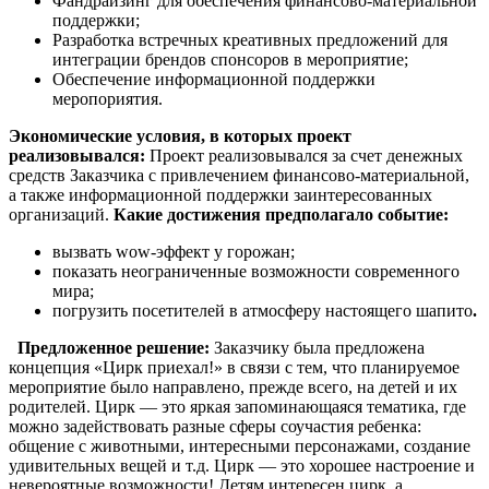
Фандрайзинг для обеспечения финансово-материальной
поддержки;
Разработка встречных креативных предложений для
интеграции брендов спонсоров в мероприятие;
Обеспечение информационной поддержки
меропориятия.
Экономические условия, в которых проект
реализовывался:
Проект реализовывался за счет денежных
средств Заказчика с привлечением финансово-материальной,
а также информационной поддержки заинтересованных
организаций.
Какие достижения предполагало событие:
вызвать wow-эффект у горожан;
показать неограниченные возможности современного
мира;
погрузить посетителей в атмосферу настоящего шапито
.
Предложенное решение:
Заказчику была предложена
концепция «Цирк приехал!» в связи с тем, что планируемое
мероприятие было направлено, прежде всего, на детей и их
родителей. Цирк — это яркая запоминающаяся тематика, где
можно задействовать разные сферы соучастия ребенка:
общение с животными, интересными персонажами, создание
удивительных вещей и т.д. Цирк — это хорошее настроение и
невероятные возможности! Детям интересен цирк, а