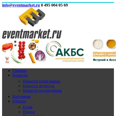
info@eventmarket.ru
8 495 004 05 69
Главная
Новости
Новости event-рынка
Новости агентств
Новости подрядчиков
Интервью
Обзоры
Event
Horeca