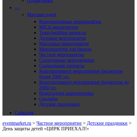
Подрядчики
—
Магазин идей
Корпоративные мероприятия
MICE-меропрития
Team-building проекты
Деловые мероприятия
Массовые мероприятия
Мероприятия для бренда
Частное мероприятие
Спортивные мероприятия
Социальные проекты
Корпоративное мероприятие бюджетом
более 2000 у.е.
Корпоративное мероприятие бюджетом до
2000 у.е.
Новогодние корпоративы
Свадьбы
Детские праздники
События
eventmarket.ru
>
Частное мероприятие
>
Детские праздники
>
День защиты детей «ЦИРК ПРИЕХАЛ!»