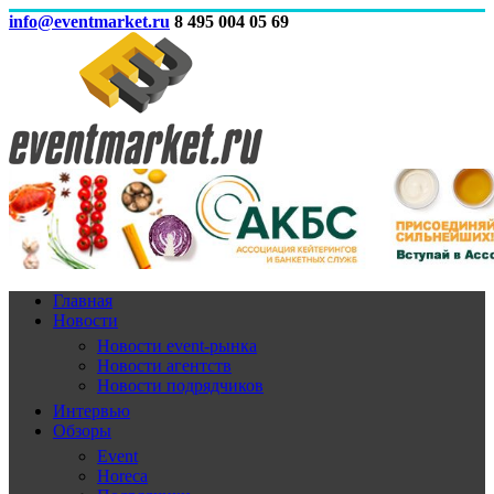
info@eventmarket.ru
8 495 004 05 69
Главная
Новости
Новости event-рынка
Новости агентств
Новости подрядчиков
Интервью
Обзоры
Event
Horeca