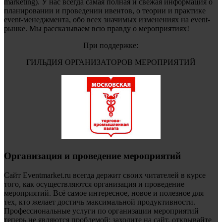
marketing). У нас всегда самая полная и свежая информация о
планировании и проведении ивентов, о теории и практике
event-менеджмента, обо всех значимых изменениях на event-
рынке. Мы рассказываем всю правду о мероприятиях!
При поддержке:
ГИЛЬДИЯ ОРГАНИЗАТОРОВ МЕРОПРИЯТИЙ
Организация и проведение мероприятий
Сайт Eventmarket.ru всегда держит своих читателей в курсе
того, как осуществляются организация и проведение
мероприятий. Всё самое интересное, новое и полезное для
тех, кто желает достичь максимальной продуктивности.
Профессиональные услуги по организации мероприятий
теперь не являются проблемой: заходите на сайт, открывайте