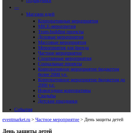
Подрядчики
—
Магазин идей
Корпоративные мероприятия
MICE-меропрития
Team-building проекты
Деловые мероприятия
Массовые мероприятия
Мероприятия для бренда
Частное мероприятие
Спортивные мероприятия
Социальные проекты
Корпоративное мероприятие бюджетом
более 2000 у.е.
Корпоративное мероприятие бюджетом до
2000 у.е.
Новогодние корпоративы
Свадьбы
Детские праздники
События
eventmarket.ru
>
Частное мероприятие
>
День защиты детей
День защиты детей