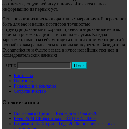
соответствующую рубрику и получайте актуальную
информацию из первых уст.
Отныне организация корпоративных мероприятий перестанет
быть для вас и ваших партнёров трудностью.
Структурированные и хорошо проанализированные кейсы,
советы и рекомендации — к вашим услугам. Каждая
зарекомендовавшая себя методика организации мероприятий
попадёт к вам раньше, чем к вашим конкурентам. Заходите на
Eventmarket.ru и будьте всегда в курсе новейших трендов и
исследовательских данных!
Найти:
Контакты
Партнеры
Размещение рекламы
Сотрудничество
Свежие записи
Состоялась Премия «Кейтеринг Года 2026»
Event & MICE-фестиваль «СЦЕНА 2026»
В премии «Кейтеринг Года 2026» появится главная
номинация