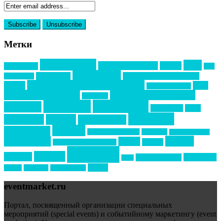
Метки
event премия
mice
global event forum
horeca
event-прорыв
PR в
Золотой пазл
Top marketing
Информационное партнерство
секторе B2B
Премия СТОЛИЧНЫЙ БАНКЕТ
НАОМ
акмр
Премия Созвездие
бизнес-мероприятия
выездные мероприятия
ведомости
интервью
интересное
выставки
интурмаркет
кейсы
маркетинг
кейтеринг
конкурс
конференция
новости
менеджмент
новости подрядчиков
новый год
новый год экспо
премия
образование
отдых
подарки
организация мероприятий
события
свадьбы
реклама
технологии
спортивный ивент
сочи
форум
туризм
фестиваль
филипп котлер
eventmarket.ru
Портал, посвященный организации специальных
мероприятий (special events) и событийному маркетингу (event