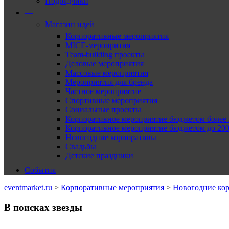
Подрядчики
—
Магазин идей
Корпоративные мероприятия
MICE-меропрития
Team-building проекты
Деловые мероприятия
Массовые мероприятия
Мероприятия для бренда
Частное мероприятие
Спортивные мероприятия
Социальные проекты
Корпоративное мероприятие бюджетом более 2
Корпоративное мероприятие бюджетом до 2000
Новогодние корпоративы
Свадьбы
Детские праздники
События
eventmarket.ru
>
Корпоративные мероприятия
>
Новогодние ко
В поисках звезды