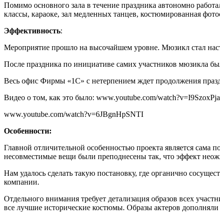
Помимо основного зала в течение праздника автономно работал
классы, караоке, зал медленных танцев, костюмированная фотос
Эффективность
:
Мероприятие прошло на высочайшем уровне. Мюзикл стал насто
После праздника по инициативе самих участников мюзикла бы
Весь офис Фирмы «1С» с нетерпением ждет продолжения праз
Видео о том, как это было: www.youtube.com/watch?v=I9SzoxPja
www.youtube.com/watch?v=6JBgnHpSNTI
Особенности:
Главной отличительной особенностью проекта является сама по
несовместимые вещи были преподнесены так, что эффект нео
Нам удалось сделать такую постановку, где органично сосущес
компании.
Отдельного внимания требует детализация образов всех участ
все лучшие исторические костюмы. Образы актеров дополняли