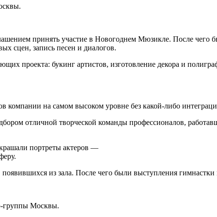
осквы.
ашением принять участие в Новогоднем Мюзикле. После чего бы
ых сцен, запись песен и диалогов.
яющих проекта: букинг артистов, изготовление декора и полигра
в компании на самом высоком уровне без какой-либо интеграци
одбором отличной творческой команды профессионалов, работа
 украшали портреты актеров —
феру.
появившихся из зала. После чего были выступления гимнастки н
р-группы Москвы.