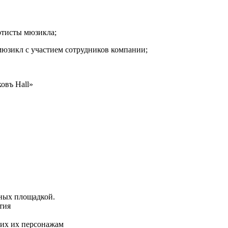
артисты мюзикла;
юзикл с участием сотрудников компании;
овъ Hall»
нных площадкой.
тия
щих их персонажам