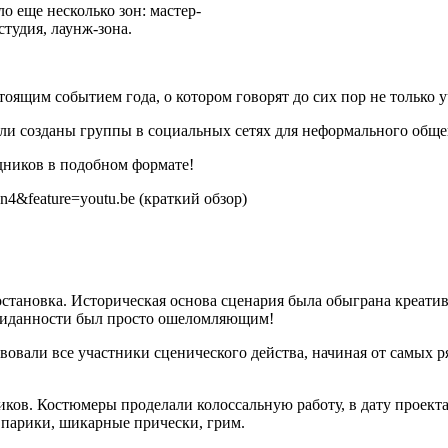
о еще несколько зон: мастер-
тудия, лаунж-зона.
ящим событием года, о котором говорят до сих пор не только у
ли созданы группы в социальных сетях для неформального обще
дников в подобном формате!
n4&feature=youtu.be (краткий обзор)
становка. Историческая основа сценария была обыграна креативн
жиданности был просто ошеломляющим!
твовали все участники сценического действа, начиная от самых 
ников. Костюмеры проделали колоссальную работу, в дату прое
 парики, шикарные прически, грим.