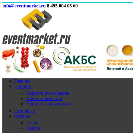
info@eventmarket.ru
8 495 004 05 69
Главная
Новости
Новости event-рынка
Новости агентств
Новости подрядчиков
Интервью
Обзоры
Event
Horeca