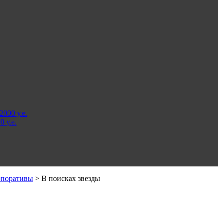
000 у.е.
 у.е.
рпоративы
>
В поисках звезды