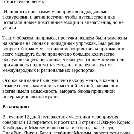
относительно легко.
-Наполнить программу мероприятия подходящими
экскурсиями и активностями, чтобы путешественники
испытали новые позитивные эмоции и впечатления, но не
устали.
Таким образом, например, прогулки пешком были заменены
на катание на слонах и лошадиных упряжках. Был решен
вопрос с багажом участников мероприятия: на протяжении
всего маршрута было привлечено большое количество
обслуживающего персонала, чтобы участникам поездки не
приходилось поднимать чемоданы и передвигать их в
международных и региональных аэропортах.
Особое внимание было уделено выбору меню, в каждой
стране гости знакомились с местной кухней, однако они
всегда имели возможность выбрать блюда привычной
интернациональной кухни.
Реализация:
В течение 12 дней путешествия участники мероприятия
совершили 10 перелетов и посетили 3 страны: Южную Корею,
Камбоджу и Мьянму, включая такие города, как: Сеул,
СиемРип, Янгон, Баган, глубинку Мьянмы, окрестности горы