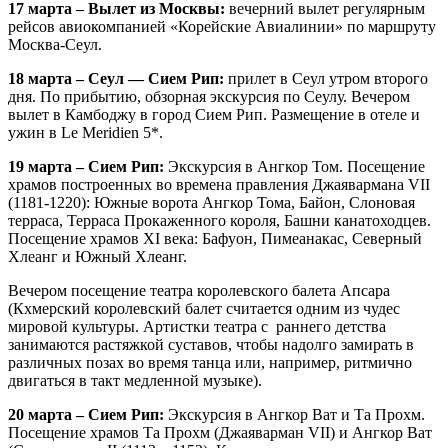
17 марта – Вылет из Москвы:
вечерний вылет регулярным
рейсов авиокомпанией «Корейские Авиалинии» по маршруту
Москва-Сеул.
18 марта – Сеул
—
Сием Рип:
прилет в Сеул утром второго
дня. По прибытию, обзорная экскурсия по Сеулу. Вечером
вылет в Камбоджу в город Сием Рип. Размещение в отеле и
ужин в Le Meridien 5*.
19 марта – Сием Рип:
Экскурсия в Ангкор Том. Посещение
храмов построенных во времена правления Джаявармана VII
(1181-1220): Южные ворота Ангкор Тома, Байон, Слоновая
терраса, Терраса Прокаженного короля, Башни канатоходцев.
Посещение храмов XI века: Бафуон, Пимеанакас, Северный
Хлеанг и Южный Хлеанг.
Вечером посещение театра королевского балета Апсара
(Кхмерский королевский балет считается одним из чудес
мировой культуры. Артистки театра с раннего детства
занимаются растяжкой суставов, чтобы надолго замирать в
различных позах во время танца или, например, ритмично
двигаться в такт медленной музыке).
20 марта – Сием Рип:
Экскурсия в Ангкор Ват и Та Прохм.
Посещение храмов Та Прохм (Джаяварман VII) и Ангкор Ват