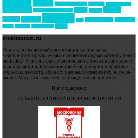
новости
менеджмент
новости подрядчиков
новый год
новый год экспо
премия
образование
отдых
подарки
организация мероприятий
события
свадьбы
реклама
технологии
спортивный ивент
сочи
форум
туризм
фестиваль
филипп котлер
eventmarket.ru
Портал, посвященный организации специальных
мероприятий (special events) и событийному маркетингу (event
marketing). У нас всегда самая полная и свежая информация о
планировании и проведении ивентов, о теории и практике
event-менеджмента, обо всех значимых изменениях на event-
рынке. Мы рассказываем всю правду о мероприятиях!
При поддержке:
ГИЛЬДИЯ ОРГАНИЗАТОРОВ МЕРОПРИЯТИЙ