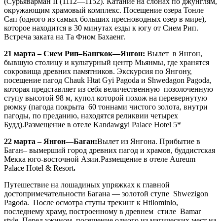
(Сурьяварман II (1112—1152). Катание на слонах по джунглям,
окружающим храмовый комплекс. Посещение озера Тонле
Сап (одного из самых больших пресноводных озер в мире),
которое находится в 30 минутах езды к югу от Сием Рип.
Встреча заката на Та Фном Бахаенг.
21 марта – Сием Рип
–
Бангкок
—
Янгон:
Вылет в Янгон,
бывшую столицу и культурный центр Мьянмы, где хранятся
сокровища древних памятников. Экскурсия по Янгону,
посещение пагод Chauk Htat Gyi Pagoda и Shwedagon Pagoda,
которая представляет из себя величественную позолоченную
ступу высотой 98 м, купол которой похож на перевернутую
рюмку (пагода покрыта 60 тоннами чистого золота, внутри
пагоды, по преданию, находятся реликвии четырех
Будд).Размещение в отеле Kandawgyi Palace Hotel 5*
2
2
марта – Янгон
—
Баган:
Вылет из Янгона. Прибытие в
Баган
–
вымерший город древних пагод и храмов, буддистская
Мекка юго-восточной Азии.Размещение в отеле Aureum
Palace Hotel & Resort
.
Путешествие на лошадиных упряжках к главной
достопримечательности Багана — золотой ступе Shwezigon
Pagoda. После осмотра ступы трекинг к Htilominlo,
последнему храму, построенному в древнем стиле Bamar
style. Перед ужином, посещение одного из магических мест на