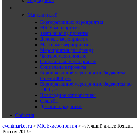
Подрядчики
—
Магазин идей
Корпоративные мероприятия
MICE-меропрития
Team-building проекты
Деловые мероприятия
Массовые мероприятия
Мероприятия для бренда
Частное мероприятие
Спортивные мероприятия
Социальные проекты
Корпоративное мероприятие бюджетом
более 2000 у.е.
Корпоративное мероприятие бюджетом до
2000 у.е.
Новогодние корпоративы
Свадьбы
Детские праздники
События
eventmarket.ru
>
MICE-меропрития
>
«Лучший дилер Renault
Россия 2013»