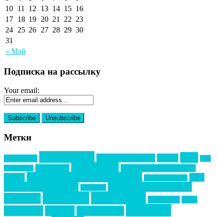
10
11
12
13
14
15
16
17
18
19
20
21
22
23
24
25
26
27
28
29
30
31
« Май
Подписка на рассылку
Your email:
Метки
event премия
mice
global event forum
horeca
event-прорыв
PR в
Золотой пазл
Top marketing
Информационное партнерство
секторе B2B
Премия СТОЛИЧНЫЙ БАНКЕТ
НАОМ
акмр
Премия Созвездие
бизнес-мероприятия
выездные мероприятия
ведомости
интервью
интересное
выставки
интурмаркет
кейсы
маркетинг
кейтеринг
конкурс
конференция