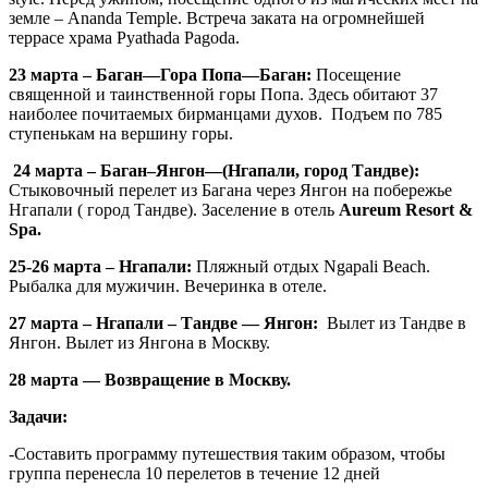
земле – Ananda Temple. Встреча заката на огромнейшей
террасе храма Pyathada Pagoda.
23 марта –
Баган
—
Гора Попа
—
Баган:
Посещение
священной и таинственной горы Попа. Здесь обитают 37
наиболее почитаемых бирманцами духов. Подъем по 785
ступенькам на вершину горы.
24 марта –
Баган
–
Янгон
—
(Нгапали, город Тандве):
Стыковочный перелет из Багана через Янгон на побережье
Нгапали ( город Тандве). Заселение в отель
Aureum Resort &
Spa.
25-26 марта – Нгапали:
Пляжный отдых Ngapali Beach.
Рыбалка для мужичин. Вечеринка в отеле.
27 марта – Нгапали – Тандве — Янгон:
Вылет из Тандве в
Янгон. Вылет из Янгона в Москву.
28 марта — Возвращение в Москву.
Задачи:
-Составить программу путешествия таким образом, чтобы
группа перенесла 10 перелетов в течение 12 дней