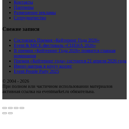
Контакты
Партнеры
Размещение рекламы
Сотрудничество
Свежие записи
Состоялась Премия «Кейтеринг Года 2026»
Event & MICE-фестиваль «СЦЕНА 2026»
В премии «Кейтеринг Года 2026» появится главная
номинация
Премия «Кейтеринг года» состоится 21 апреля 2026 года
Ивент-завтрак в кругу коллег
Event People Party 2025
© 2004 - 2026
При полном или частичном использовании материалов
активная ссылка на eventmarket.ru обязательна.