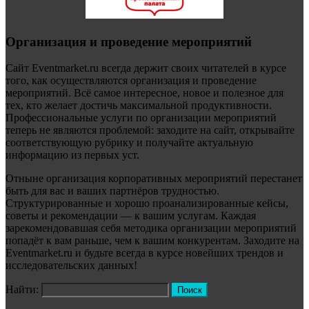
Организация и проведение мероприятий
Сайт Eventmarket.ru всегда держит своих читателей в курсе
того, как осуществляются организация и проведение
мероприятий. Всё самое интересное, новое и полезное для
тех, кто желает достичь максимальной продуктивности.
Профессиональные услуги по организации мероприятий
теперь не являются проблемой: заходите на сайт, открывайте
соответствующую рубрику и получайте актуальную
информацию из первых уст.
Отныне организация корпоративных мероприятий перестанет
быть для вас и ваших партнёров трудностью.
Структурированные и хорошо проанализированные кейсы,
советы и рекомендации — к вашим услугам. Каждая
зарекомендовавшая себя методика организации мероприятий
попадёт к вам раньше, чем к вашим конкурентам. Заходите на
Eventmarket.ru и будьте всегда в курсе новейших трендов и
исследовательских данных!
Найти: