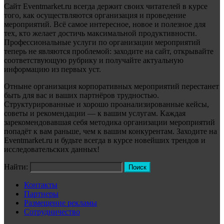
Сайт Eventmarket.ru всегда держит своих читателей в курсе
того, как осуществляются организация и проведение
мероприятий. Всё самое интересное, новое и полезное для
тех, кто желает достичь максимальной продуктивности.
Профессиональные услуги по организации мероприятий
теперь не являются проблемой: заходите на сайт, открывайте
соответствующую рубрику и получайте актуальную
информацию из первых уст.
Отныне организация корпоративных мероприятий перестанет
быть для вас и ваших партнёров трудностью.
Структурированные и хорошо проанализированные кейсы,
советы и рекомендации — к вашим услугам. Каждая
зарекомендовавшая себя методика организации мероприятий
попадёт к вам раньше, чем к вашим конкурентам. Заходите на
Eventmarket.ru и будьте всегда в курсе новейших трендов и
исследовательских данных!
Найти:
Контакты
Партнеры
Размещение рекламы
Сотрудничество