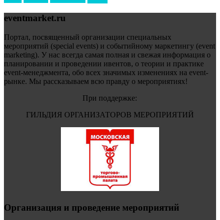
eventmarket.ru
Портал, посвященный организации специальных
мероприятий (special events) и событийному маркетингу (event
marketing). У нас всегда самая полная и свежая информация о
планировании и проведении ивентов, о теории и практике
event-менеджмента, обо всех значимых изменениях на event-
рынке. Мы рассказываем всю правду о мероприятиях!
При поддержке:
ГИЛЬДИЯ ОРГАНИЗАТОРОВ МЕРОПРИЯТИЙ
Организация и проведение мероприятий