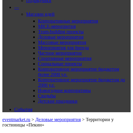
Подрядчики
—
Магазин идей
Корпоративные мероприятия
MICE-меропрития
Team-building проекты
Деловые мероприятия
Массовые мероприятия
Мероприятия для бренда
Частное мероприятие
Спортивные мероприятия
Социальные проекты
Корпоративное мероприятие бюджетом
более 2000 у.е.
Корпоративное мероприятие бюджетом до
2000 у.е.
Новогодние корпоративы
Свадьбы
Детские праздники
События
eventmarket.ru
>
Деловые мероприятия
>
Территории у
гостиницы «Пекин»