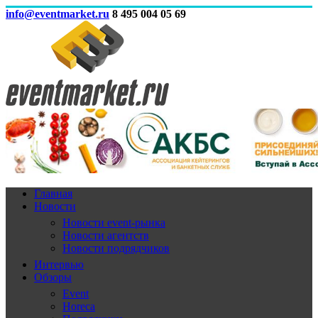
info@eventmarket.ru
8 495 004 05 69
Главная
Новости
Новости event-рынка
Новости агентств
Новости подрядчиков
Интервью
Обзоры
Event
Horeca