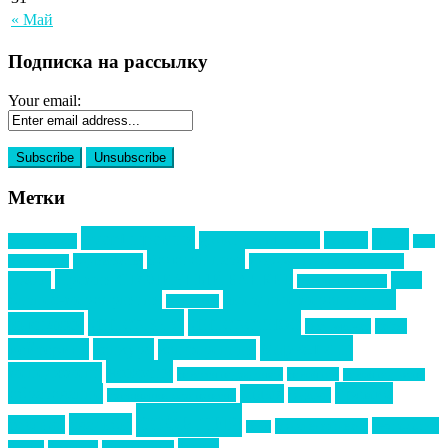
« Май
Подписка на рассылку
Your email:
Метки
event премия
mice
global event forum
horeca
event-прорыв
PR в
Золотой пазл
Top marketing
Информационное партнерство
секторе B2B
Премия СТОЛИЧНЫЙ БАНКЕТ
НАОМ
акмр
Премия Созвездие
бизнес-мероприятия
выездные мероприятия
ведомости
интервью
интересное
выставки
интурмаркет
кейсы
маркетинг
кейтеринг
конкурс
конференция
новости
менеджмент
новости подрядчиков
новый год
новый год экспо
премия
образование
отдых
подарки
организация мероприятий
события
свадьбы
реклама
технологии
спортивный ивент
сочи
форум
туризм
фестиваль
филипп котлер