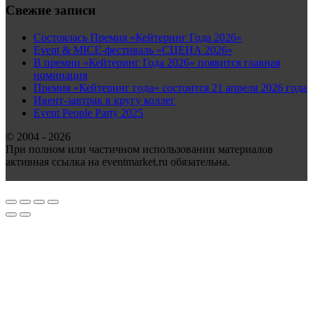
Свежие записи
Состоялась Премия «Кейтеринг Года 2026»
Event & MICE-фестиваль «СЦЕНА 2026»
В премии «Кейтеринг Года 2026» появится главная
номинация
Премия «Кейтеринг года» состоится 21 апреля 2026 года
Ивент-завтрак в кругу коллег
Event People Party 2025
© 2004 - 2026
При полном или частичном использовании материалов
активная ссылка на eventmarket.ru обязательна.