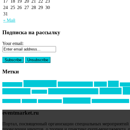
17
18
19
20
21
22
23
24
25
26
27
28
29
30
31
« Май
Подписка на рассылку
Your email:
Метки
event премия
mice
global event forum
horeca
event-прорыв
PR в с
ин
выставки
мероприятия
выездные мероприятия
ведомости
образование
подрядчиков
новый год
организация мероприятий
новый год экспо
eventmarket.ru
Портал, посвященный организации специальных мероприятий (sp
проведении ивентов, о теории и практике event-менеджмента, 