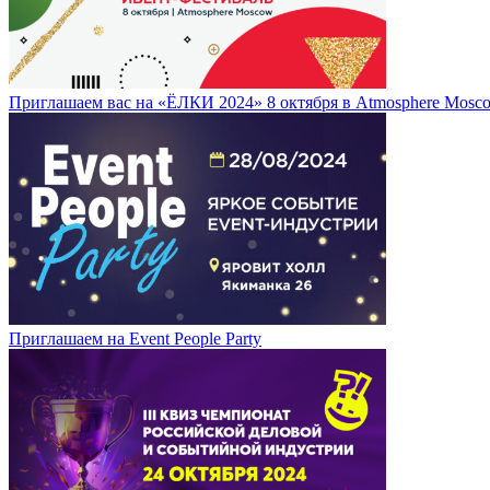
Приглашаем вас на «ЁЛКИ 2024» 8 октября в Atmosphere Mosc
Приглашаем на Event People Party