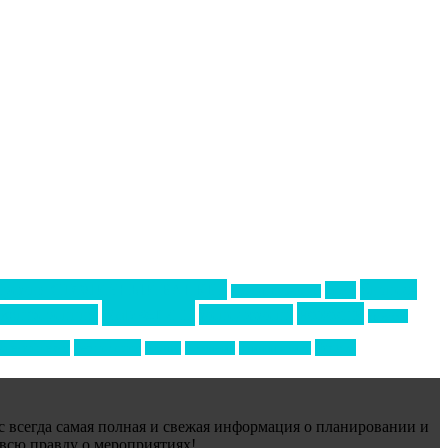
Премия СТОЛИЧНЫЙ БАНКЕТ
бизнес-
акмр
Премия Созвездие
маркетинг
новости
конференция
менеджмент
новости
технологии
форум
ртивный ивент
туризм
фестиваль
филипп котлер
ас всегда самая полная и свежая информация о планировании и
 всю правду о мероприятиях!