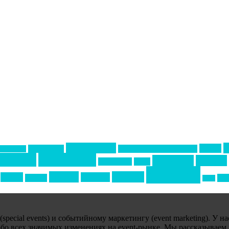
Золотой пазл
НАОМ
Top marketing
Информационное партнерство
екторе B2B
тервью
интересное
кейтеринг
конкурс
интурмаркет
кейсы
события
премия
свадьбы
отдых
реклама
подарки
спо
сочи
ecial events) и событийному маркетингу (event marketing). У н
обо всех значимых изменениях на event-рынке. Мы рассказываем