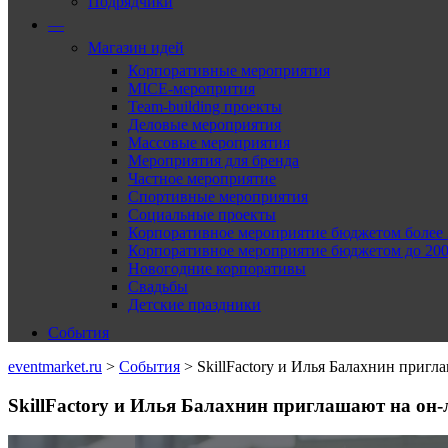
Подрядчики
—
Магазин идей
Корпоративные мероприятия
MICE-меропрития
Team-building проекты
Деловые мероприятия
Массовые мероприятия
Мероприятия для бренда
Частное мероприятие
Спортивные мероприятия
Социальные проекты
Корпоративное мероприятие бюджетом более 2
Корпоративное мероприятие бюджетом до 2000
Новогодние корпоративы
Свадьбы
Детские праздники
События
eventmarket.ru
>
События
>
SkillFactory и Илья Балахнин пригл
SkillFactory и Илья Балахнин приглашают на он-