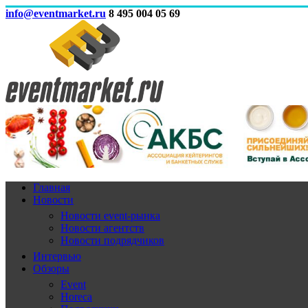
info@eventmarket.ru
8 495 004 05 69
Главная
Новости
Новости event-рынка
Новости агентств
Новости подрядчиков
Интервью
Обзоры
Event
Horeca