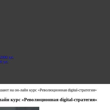
000 у.е.
 у.е.
ашают на он-лайн курс «Революционная digital-стратегия»
лайн курс «Революционная digital-стратегия»