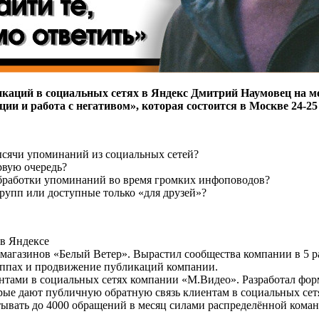
каций в социальных сетях в Яндекс Дмитрий Наумовец на м
и работа с негативом», которая состоится в Москве 24-25
ысячи упоминаний из социальных сетей?
рвую очередь?
обработки упоминаний во время громких инфоповодов?
рупп или доступные только «для друзей»?
в Яндексе
агазинов «Белый Ветер». Вырастил сообщества компании в 5 раз
руппах и продвижение публикаций компании.
ентами в социальных сетях компании «М.Видео». Разработал фор
рые дают публичную обратную связь клиентам в социальных сетя
тывать до 4000 обращений в месяц силами распределённой кома