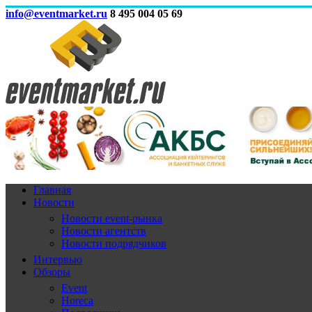
info@eventmarket.ru
8 495 004 05 69
Главная
Новости
Новости event-рынка
Новости агентств
Новости подрядчиков
Интервью
Обзоры
Event
Horeca