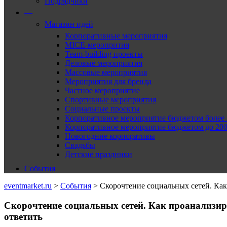
Подрядчики
—
Магазин идей
Корпоративные мероприятия
MICE-меропрития
Team-building проекты
Деловые мероприятия
Массовые мероприятия
Мероприятия для бренда
Частное мероприятие
Спортивные мероприятия
Социальные проекты
Корпоративное мероприятие бюджетом более 2
Корпоративное мероприятие бюджетом до 2000
Новогодние корпоративы
Свадьбы
Детские праздники
События
eventmarket.ru
>
События
>
Скорочтение социальных сетей. Как 
Скорочтение социальных сетей. Как проанализиро
ответить