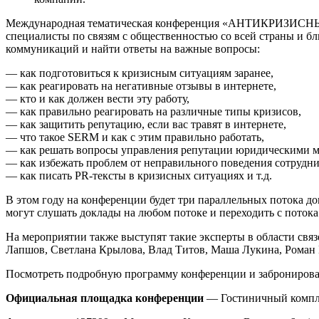
Международная тематическая конференция «АНТИКРИЗИСНЫЙ PR
специалисты по связям с общественностью со всей страны и б
коммуникаций и найти ответы на важные вопросы:
— как подготовиться к кризисным ситуациям заранее,
— как реагировать на негативные отзывы в интернете,
— кто и как должен вести эту работу,
— как правильно реагировать на различные типы кризисов,
— как защитить репутацию, если вас травят в интернете,
— что такое SERM и как с этим правильно работать,
— как решать вопросы управления репутации юридическими м
— как избежать проблем от неправильного поведения сотрудник
— как писать PR-тексты в кризисных ситуациях и т.д.
В этом году на конференции будет три параллельных потока д
могут слушать доклады на любом потоке и переходить с потока
На мероприятии также выступят такие эксперты в области св
Лапшов, Светлана Крылова, Влад Титов, Маша Лукина, Роман 
Посмотреть подробную программу конференции и забронироват
Официальная площадка конференции
— Гостиничный комп