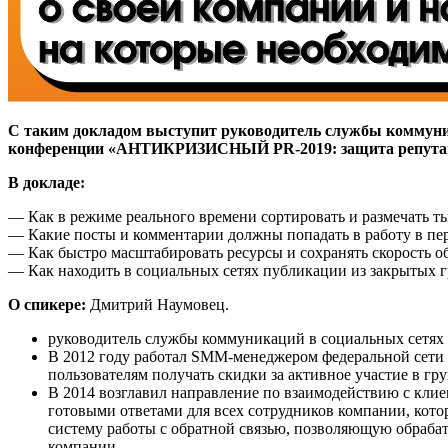
С таким докладом выступит руководитель службы коммуни
конференции «АНТИКРИЗИСНЫЙ PR-2019: защита репутации 
В докладе:
— Как в режиме реального времени сортировать и размечать т
— Какие посты и комментарии должны попадать в работу в пе
— Как быстро масштабировать ресурсы и сохранять скорость 
— Как находить в социальных сетях публикации из закрытых г
О спикере:
Дмитрий Наумовец.
руководитель службы коммуникаций в социальных сетях 
В 2012 году работал SMM-менеджером федеральной сети м
пользователям получать скидки за активное участие в г
В 2014 возглавил направление по взаимодействию с кли
готовыми ответами для всех сотрудников компании, кото
систему работы с обратной связью, позволяющую обраба
компании.