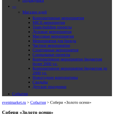
Подрядчики
—
Магазин идей
Корпоративные мероприятия
MICE-меропрития
Team-building проекты
Деловые мероприятия
Массовые мероприятия
Мероприятия для бренда
Частное мероприятие
Спортивные мероприятия
Социальные проекты
Корпоративное мероприятие бюджетом
более 2000 у.е.
Корпоративное мероприятие бюджетом до
2000 у.е.
Новогодние корпоративы
Свадьбы
Детские праздники
События
eventmarket.ru
>
События
>
Собери «Золото осени»
Собери «Золото осени»