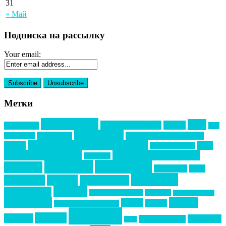
31
« Май
Подписка на рассылку
Your email:
Метки
event премия
mice
global event forum
horeca
event-прорыв
PR в
Золотой пазл
Top marketing
Информационное партнерство
секторе B2B
Премия СТОЛИЧНЫЙ БАНКЕТ
НАОМ
акмр
Премия Созвездие
бизнес-мероприятия
выездные мероприятия
ведомости
интервью
интересное
выставки
интурмаркет
кейсы
маркетинг
кейтеринг
конкурс
конференция
новости
менеджмент
новости подрядчиков
новый год
новый год экспо
премия
образование
отдых
подарки
организация мероприятий
события
свадьбы
реклама
технологии
спортивный ивент
сочи