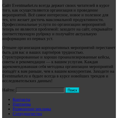
Сайт Eventmarket.ru всегда держит своих читателей в курсе
того, как осуществляются организация и проведение
мероприятий. Всё самое интересное, новое и полезное для
тех, кто желает достичь максимальной продуктивности.
Профессиональные услуги по организации мероприятий
теперь не являются проблемой: заходите на сайт, открывайте
соответствующую рубрику и получайте актуальную
информацию из первых уст.
Отныне организация корпоративных мероприятий перестанет
быть для вас и ваших партнёров трудностью.
Структурированные и хорошо проанализированные кейсы,
советы и рекомендации — к вашим услугам. Каждая
зарекомендовавшая себя методика организации мероприятий
попадёт к вам раньше, чем к вашим конкурентам. Заходите на
Eventmarket.ru и будьте всегда в курсе новейших трендов и
исследовательских данных!
Найти:
Контакты
Партнеры
Размещение рекламы
Сотрудничество