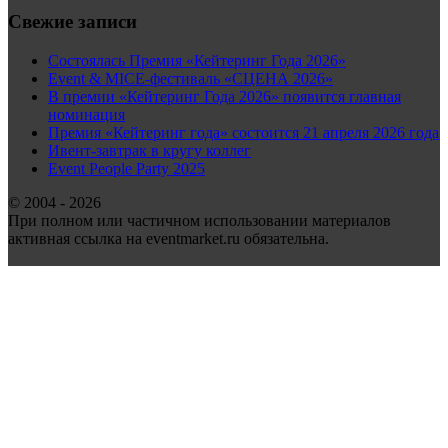
Свежие записи
Состоялась Премия «Кейтеринг Года 2026»
Event & MICE-фестиваль «СЦЕНА 2026»
В премии «Кейтеринг Года 2026» появится главная
номинация
Премия «Кейтеринг года» состоится 21 апреля 2026 года
Ивент-завтрак в кругу коллег
Event People Party 2025
© 2004 - 2026
При полном или частичном использовании материалов
активная ссылка на eventmarket.ru обязательна.