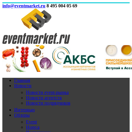
info@eventmarket.ru
8 495 004 05 69
Главная
Новости
Новости event-рынка
Новости агентств
Новости подрядчиков
Интервью
Обзоры
Event
Horeca