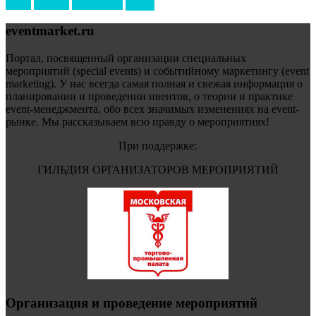
форум
туризм
фестиваль
филипп котлер
eventmarket.ru
Портал, посвященный организации специальных
мероприятий (special events) и событийному маркетингу (event
marketing). У нас всегда самая полная и свежая информация о
планировании и проведении ивентов, о теории и практике
event-менеджмента, обо всех значимых изменениях на event-
рынке. Мы рассказываем всю правду о мероприятиях!
При поддержке:
ГИЛЬДИЯ ОРГАНИЗАТОРОВ МЕРОПРИЯТИЙ
Организация и проведение мероприятий