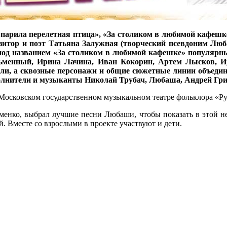
бе парила перелетная птица», «За столиком в любимой кафешке
зитор и поэт Татьяна Залужная (творческий псевдоним Люба
 под названием «За столиком в любимой кафешке» популяр
менный, Ирина Лачина, Иван Кокорин, Артем Лысков, Ир
ли, а сквозные персонажи и общие сюжетные линии объединя
полнители и музыканты Николай Трубач, Любаша, Андрей Гр
 Московском государственном музыкальном театре фольклора «Ру
менко, выбрал лучшие песни Любаши, чтобы показать в этой не
. Вместе со взрослыми в проекте участвуют и дети.