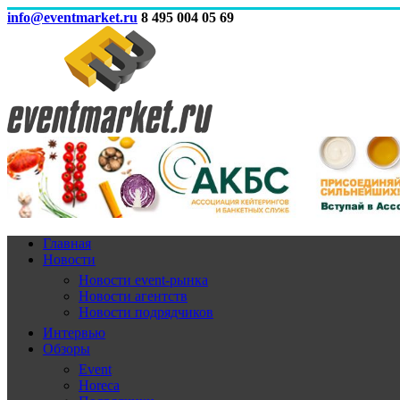
info@eventmarket.ru
8 495 004 05 69
Главная
Новости
Новости event-рынка
Новости агентств
Новости подрядчиков
Интервью
Обзоры
Event
Horeca