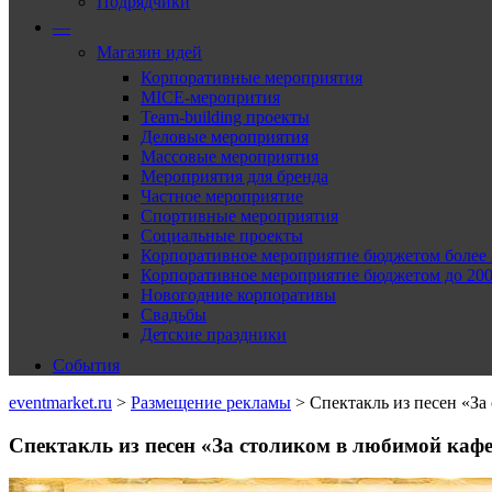
Подрядчики
—
Магазин идей
Корпоративные мероприятия
MICE-меропрития
Team-building проекты
Деловые мероприятия
Массовые мероприятия
Мероприятия для бренда
Частное мероприятие
Спортивные мероприятия
Социальные проекты
Корпоративное мероприятие бюджетом более 2
Корпоративное мероприятие бюджетом до 2000
Новогодние корпоративы
Свадьбы
Детские праздники
События
eventmarket.ru
>
Размещение рекламы
>
Спектакль из песен «За
Спектакль из песен «За столиком в любимой кафе