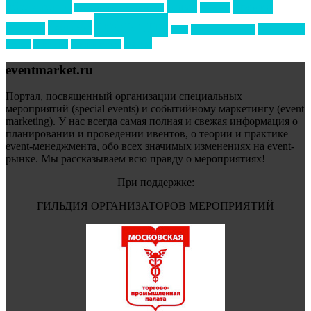
премия
образование
отдых
подарки
организация мероприятий
события
свадьбы
реклама
технологии
спортивный ивент
сочи
форум
туризм
фестиваль
филипп котлер
eventmarket.ru
Портал, посвященный организации специальных
мероприятий (special events) и событийному маркетингу (event
marketing). У нас всегда самая полная и свежая информация о
планировании и проведении ивентов, о теории и практике
event-менеджмента, обо всех значимых изменениях на event-
рынке. Мы рассказываем всю правду о мероприятиях!
При поддержке:
ГИЛЬДИЯ ОРГАНИЗАТОРОВ МЕРОПРИЯТИЙ