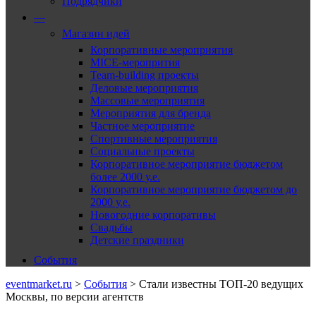
Подрядчики
—
Магазин идей
Корпоративные мероприятия
MICE-меропрития
Team-building проекты
Деловые мероприятия
Массовые мероприятия
Мероприятия для бренда
Частное мероприятие
Спортивные мероприятия
Социальные проекты
Корпоративное мероприятие бюджетом
более 2000 у.е.
Корпоративное мероприятие бюджетом до
2000 у.е.
Новогодние корпоративы
Свадьбы
Детские праздники
События
eventmarket.ru
>
События
>
Стали известны ТОП-20 ведущих
Москвы, по версии агентств