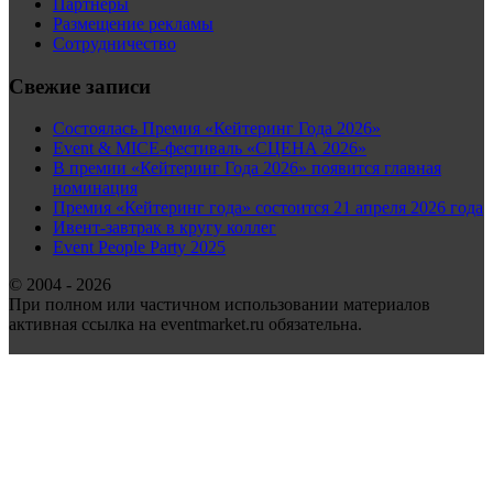
Партнеры
Размещение рекламы
Сотрудничество
Свежие записи
Состоялась Премия «Кейтеринг Года 2026»
Event & MICE-фестиваль «СЦЕНА 2026»
В премии «Кейтеринг Года 2026» появится главная
номинация
Премия «Кейтеринг года» состоится 21 апреля 2026 года
Ивент-завтрак в кругу коллег
Event People Party 2025
© 2004 - 2026
При полном или частичном использовании материалов
активная ссылка на eventmarket.ru обязательна.