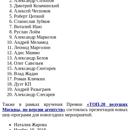
Александр Солопов
Дмитрий Козачинский
Алексей Чесноков
Роберт Цепкий
Станислав Зубков
Виталий Ишо
Руслан Лойм
Александр Маркелов
Андрей Меламед
Леонид Марголин
Адис Маммо
Александр Белов
Олег Савельев
Александр Снегирев
Влад Жадан
Роман Клячкин
Дуэт КП
Андрей Разыграев
Александр Слесарев
Также в рамках вручения Премии
«
ТОП-20 ведущих
Москвы, по версии агентств»
состоялась презентация новых
шоу-программ для новогодних мероприятий.
Наталия Жарова
Ноябрь 19, 2018