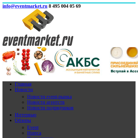
info@eventmarket.ru
8 495 004 05 69
Главная
Новости
Новости event-рынка
Новости агентств
Новости подрядчиков
Интервью
Обзоры
Event
Horeca