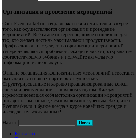
Организация и проведение мероприятий
Сайт Eventmarket.ru всегда держит своих читателей в курсе
того, как осуществляются организация и проведение
мероприятий. Всё самое интересное, новое и полезное для
тех, кто желает достичь максимальной продуктивности.
Профессиональные услуги по организации мероприятий
теперь не являются проблемой: заходите на сайт, открывайте
соответствующую рубрику и получайте актуальную
информацию из первых уст.
Отныне организация корпоративных мероприятий перестанет
быть для вас и ваших партнёров трудностью.
Структурированные и хорошо проанализированные кейсы,
советы и рекомендации — к вашим услугам. Каждая
зарекомендовавшая себя методика организации мероприятий
попадёт к вам раньше, чем к вашим конкурентам. Заходите на
Eventmarket.ru и будьте всегда в курсе новейших трендов и
исследовательских данных!
Найти:
Контакты