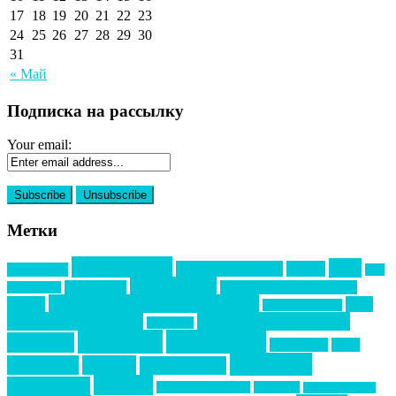
17
18
19
20
21
22
23
24
25
26
27
28
29
30
31
« Май
Подписка на рассылку
Your email:
Метки
event премия
mice
global event forum
horeca
event-прорыв
PR в
Золотой пазл
Top marketing
Информационное партнерство
секторе B2B
Премия СТОЛИЧНЫЙ БАНКЕТ
НАОМ
акмр
Премия Созвездие
бизнес-мероприятия
выездные мероприятия
ведомости
интервью
интересное
выставки
интурмаркет
кейсы
маркетинг
кейтеринг
конкурс
конференция
новости
менеджмент
новости подрядчиков
новый год
новый год экспо