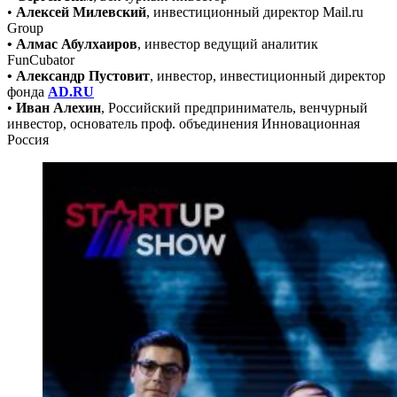
•
Алексей Милевский
, инвестиционный директор Mail.ru
Group
• Алмас Абулхаиров
, инвестор ведущий аналитик
FunCubator
• Александр Пустовит
, инвестор, инвестиционный директор
фонда
AD.RU
•
Иван Алехин
, Российский предприниматель, венчурный
инвестор, основатель проф. объединения Инновационная
Россия