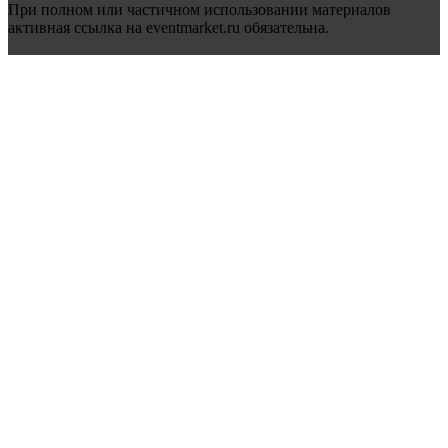
При полном или частичном использовании материалов
активная ссылка на eventmarket.ru обязательна.