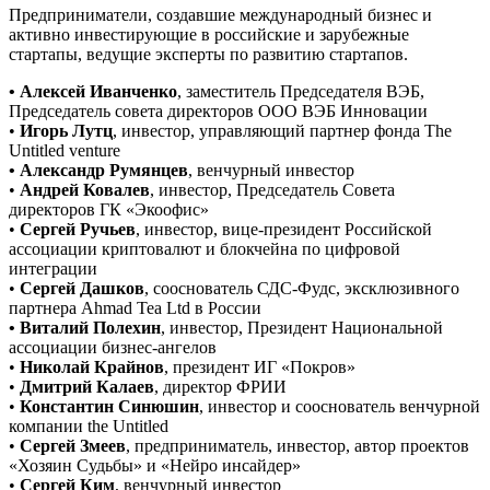
Предприниматели, создавшие международный бизнес и
активно инвестирующие в российские и зарубежные
стартапы, ведущие эксперты по развитию стартапов.
• Алексей Иванченко
, заместитель Председателя ВЭБ,
Председатель совета директоров ООО ВЭБ Инновации
•
Игорь Лутц
, инвестор, управляющий партнер фонда The
Untitled venture
• Александр Румянцев
, венчурный инвестор
•
Андрей Ковалев
, инвестор, Председатель Совета
директоров ГК «Экоофис»
•
Сергей Ручьев
, инвестор, вице-президент Российской
ассоциации криптовалют и блокчейна по цифровой
интеграции
•
Сергей Дашков
, сооснователь СДС-Фудс, эксклюзивного
партнера Ahmad Tea Ltd в России
• Виталий Полехин
, инвестор, Президент Национальной
ассоциации бизнес-ангелов
•
Николай Крайнов
, президент ИГ «Покров»
•
Дмитрий Калаев
, директор ФРИИ
•
Константин Синюшин
, инвестор и сооснователь венчурной
компании the Untitled
•
Сергей Змеев
, предприниматель, инвестор, автор проектов
«Хозяин Судьбы» и «Нейро инсайдер»
•
Сергей Ким
, венчурный инвестор