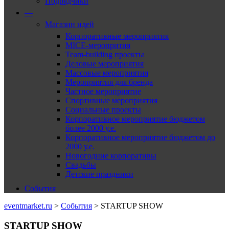
Подрядчики
—
Магазин идей
Корпоративные мероприятия
MICE-меропрития
Team-building проекты
Деловые мероприятия
Массовые мероприятия
Мероприятия для бренда
Частное мероприятие
Спортивные мероприятия
Социальные проекты
Корпоративное мероприятие бюджетом
более 2000 у.е.
Корпоративное мероприятие бюджетом до
2000 у.е.
Новогодние корпоративы
Свадьбы
Детские праздники
События
eventmarket.ru
>
События
>
STARTUP SHOW
STARTUP SHOW