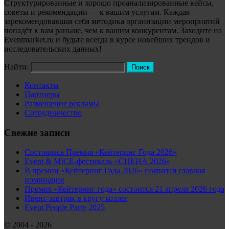
Структурированные и хорошо проанализированные кейсы,
советы и рекомендации — к вашим услугам. Каждая
зарекомендовавшая себя методика организации мероприятий
попадёт к вам раньше, чем к вашим конкурентам. Заходите на
Eventmarket.ru и будьте всегда в курсе новейших трендов и
исследовательских данных!
Найти:
Контакты
Партнеры
Размещение рекламы
Сотрудничество
Свежие записи
Состоялась Премия «Кейтеринг Года 2026»
Event & MICE-фестиваль «СЦЕНА 2026»
В премии «Кейтеринг Года 2026» появится главная
номинация
Премия «Кейтеринг года» состоится 21 апреля 2026 года
Ивент-завтрак в кругу коллег
Event People Party 2025
© 2004 - 2026