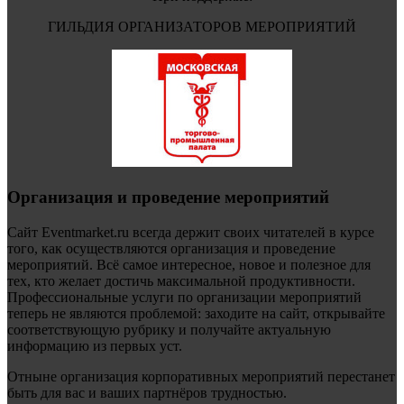
ГИЛЬДИЯ ОРГАНИЗАТОРОВ МЕРОПРИЯТИЙ
Организация и проведение мероприятий
Сайт Eventmarket.ru всегда держит своих читателей в курсе
того, как осуществляются организация и проведение
мероприятий. Всё самое интересное, новое и полезное для
тех, кто желает достичь максимальной продуктивности.
Профессиональные услуги по организации мероприятий
теперь не являются проблемой: заходите на сайт, открывайте
соответствующую рубрику и получайте актуальную
информацию из первых уст.
Отныне организация корпоративных мероприятий перестанет
быть для вас и ваших партнёров трудностью.