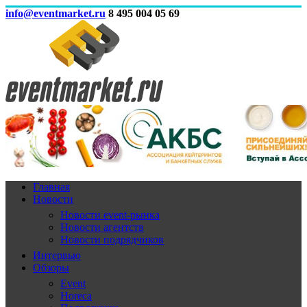
info@eventmarket.ru
8 495 004 05 69
Главная
Новости
Новости event-рынка
Новости агентств
Новости подрядчиков
Интервью
Обзоры
Event
Horeca