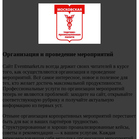
Организация и проведение мероприятий
Сайт Eventmarket.ru всегда держит своих читателей в курсе
того, как осуществляются организация и проведение
мероприятий. Всё самое интересное, новое и полезное для
тех, кто желает достичь максимальной продуктивности.
Профессиональные услуги по организации мероприятий
теперь не являются проблемой: заходите на сайт, открывайте
соответствующую рубрику и получайте актуальную
информацию из первых уст.
Отныне организация корпоративных мероприятий перестанет
быть для вас и ваших партнёров трудностью.
Структурированные и хорошо проанализированные кейсы,
советы и рекомендации — к вашим услугам. Каждая
зарекомендовавшая себя методика организации мероприятий