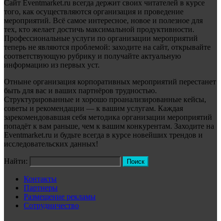
Сайт Eventmarket.ru всегда держит своих читателей в курсе
того, как осуществляются организация и проведение
мероприятий. Всё самое интересное, новое и полезное для
тех, кто желает достичь максимальной продуктивности.
Профессиональные услуги по организации мероприятий
теперь не являются проблемой: заходите на сайт, открывайте
соответствующую рубрику и получайте актуальную
информацию из первых уст.
Отныне организация корпоративных мероприятий перестанет
быть для вас и ваших партнёров трудностью.
Структурированные и хорошо проанализированные кейсы,
советы и рекомендации — к вашим услугам. Каждая
зарекомендовавшая себя методика организации мероприятий
попадёт к вам раньше, чем к вашим конкурентам. Заходите на
Eventmarket.ru и будьте всегда в курсе новейших трендов и
исследовательских данных!
Найти:
Контакты
Партнеры
Размещение рекламы
Сотрудничество