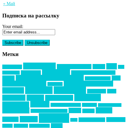
« Май
Подписка на рассылку
Your email:
Метки
event премия
mice
global event forum
horeca
event-прорыв
PR в
Золотой пазл
Top marketing
Информационное партнерство
секторе B2B
Премия СТОЛИЧНЫЙ БАНКЕТ
НАОМ
акмр
Премия Созвездие
бизнес-мероприятия
выездные мероприятия
ведомости
интервью
интересное
выставки
интурмаркет
кейсы
маркетинг
кейтеринг
конкурс
конференция
новости
менеджмент
новости подрядчиков
новый год
новый год экспо
премия
образование
отдых
подарки
организация мероприятий
события
свадьбы
реклама
технологии
спортивный ивент
сочи
форум
туризм
фестиваль
филипп котлер