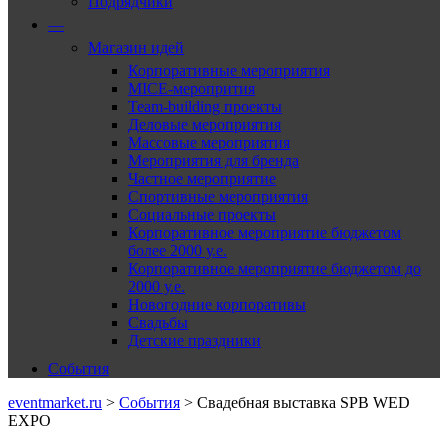
Подрядчики
—
Магазин идей
Корпоративные мероприятия
MICE-меропрития
Team-building проекты
Деловые мероприятия
Массовые мероприятия
Мероприятия для бренда
Частное мероприятие
Спортивные мероприятия
Социальные проекты
Корпоративное мероприятие бюджетом
более 2000 у.е.
Корпоративное мероприятие бюджетом до
2000 у.е.
Новогодние корпоративы
Свадьбы
Детские праздники
События
eventmarket.ru
>
События
>
Свадебная выставка SPB WED
EXPO