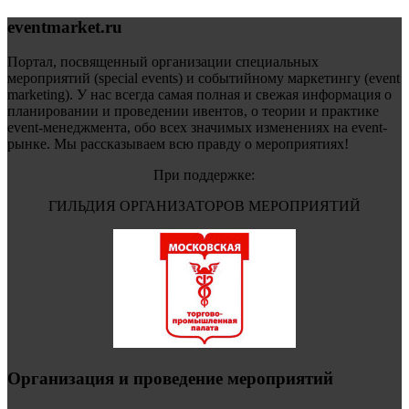
eventmarket.ru
Портал, посвященный организации специальных
мероприятий (special events) и событийному маркетингу (event
marketing). У нас всегда самая полная и свежая информация о
планировании и проведении ивентов, о теории и практике
event-менеджмента, обо всех значимых изменениях на event-
рынке. Мы рассказываем всю правду о мероприятиях!
При поддержке:
ГИЛЬДИЯ ОРГАНИЗАТОРОВ МЕРОПРИЯТИЙ
Организация и проведение мероприятий