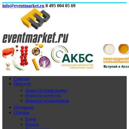
info@eventmarket.ru
8 495 004 05 69
Главная
Новости
Новости event-рынка
Новости агентств
Новости подрядчиков
Интервью
Обзоры
Event
Horeca