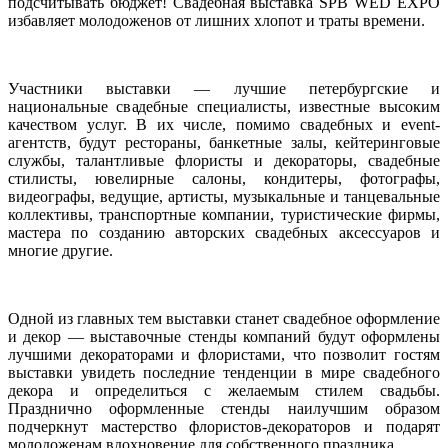
подсчитывать бюджет! Свадебная выставка SPB WED EXPO
избавляет молодоженов от лишних хлопот и траты времени.
Участники выставки — лучшие петербургские и
национальные свадебные специалисты, известные высоким
качеством услуг. В их числе, помимо свадебных и event-
агентств, будут рестораны, банкетные залы, кейтеринговые
службы, талантливые флористы и декораторы, свадебные
стилисты, ювелирные салоны, кондитеры, фотографы,
видеографы, ведущие, артисты, музыкальные и танцевальные
коллективы, транспортные компании, туристические фирмы,
мастера по созданию авторских свадебных аксессуаров и
многие другие.
Одной из главных тем выставки станет свадебное оформление
и декор — выставочные стенды компаний будут оформлены
лучшими декораторами и флористами, что позволит гостям
выставки увидеть последние тенденции в мире свадебного
декора и определиться с желаемым стилем свадьбы.
Празднично оформленные стенды наилучшим образом
подчеркнут мастерство флористов-декораторов и подарят
молодоженам вдохновение для собственного праздника.