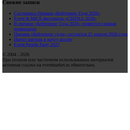
Свежие записи
Состоялась Премия «Кейтеринг Года 2026»
Event & MICE-фестиваль «СЦЕНА 2026»
В премии «Кейтеринг Года 2026» появится главная
номинация
Премия «Кейтеринг года» состоится 21 апреля 2026 года
Ивент-завтрак в кругу коллег
Event People Party 2025
© 2004 - 2026
При полном или частичном использовании материалов
активная ссылка на eventmarket.ru обязательна.