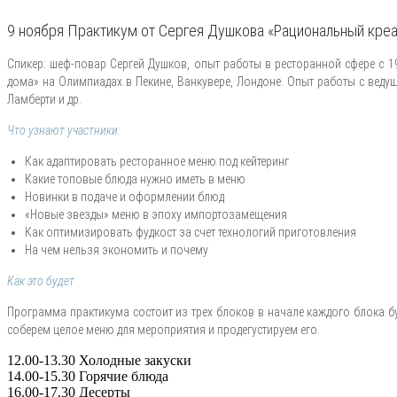
9 ноября Практикум от Сергея Душкова «Рациональный креа
Спикер: шеф-повар Сергей Душков, опыт работы в ресторанной сфере с 
дома» на Олимпиадах в Пекине, Ванкувере, Лондоне. Опыт работы с ве
Ламберти и др.
Что узнают участники:
Как адаптировать ресторанное меню под кейтеринг
Какие топовые блюда нужно иметь в меню
Новинки в подаче и оформлении блюд
«Новые звезды» меню в эпоху импортозамещения
Как оптимизировать фудкост за счет технологий приготовления
На чем нельзя экономить и почему
Как это будет
Программа практикума состоит из трех блоков в начале каждого блока бу
соберем целое меню для мероприятия и продегустируем его.
12.00-13.30 Холодные закуски
14.00-15.30 Горячие блюда
16.00-17.30 Десерты