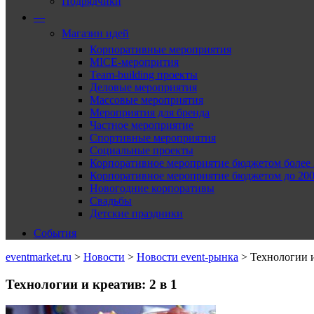
Подрядчики
—
Магазин идей
Корпоративные мероприятия
MICE-меропрития
Team-building проекты
Деловые мероприятия
Массовые мероприятия
Мероприятия для бренда
Частное мероприятие
Спортивные мероприятия
Социальные проекты
Корпоративное мероприятие бюджетом более 2
Корпоративное мероприятие бюджетом до 2000
Новогодние корпоративы
Свадьбы
Детские праздники
События
eventmarket.ru
>
Новости
>
Новости event-рынка
>
Технологии и
Технологии и креатив: 2 в 1