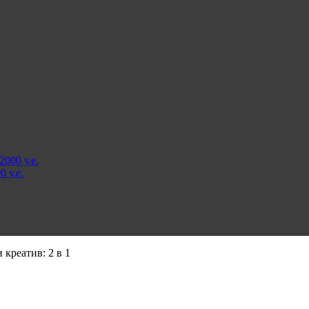
000 у.е.
 у.е.
 креатив: 2 в 1