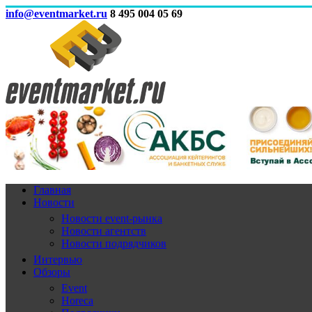
info@eventmarket.ru
8 495 004 05 69
Главная
Новости
Новости event-рынка
Новости агентств
Новости подрядчиков
Интервью
Обзоры
Event
Horeca