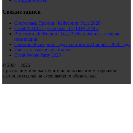
Сотрудничество
Свежие записи
Состоялась Премия «Кейтеринг Года 2026»
Event & MICE-фестиваль «СЦЕНА 2026»
В премии «Кейтеринг Года 2026» появится главная
номинация
Премия «Кейтеринг года» состоится 21 апреля 2026 года
Ивент-завтрак в кругу коллег
Event People Party 2025
© 2004 - 2026
При полном или частичном использовании материалов
активная ссылка на eventmarket.ru обязательна.