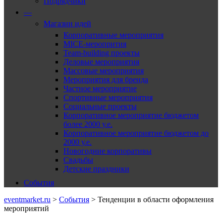
Подрядчики
—
Магазин идей
Корпоративные мероприятия
MICE-меропрития
Team-building проекты
Деловые мероприятия
Массовые мероприятия
Мероприятия для бренда
Частное мероприятие
Спортивные мероприятия
Социальные проекты
Корпоративное мероприятие бюджетом
более 2000 у.е.
Корпоративное мероприятие бюджетом до
2000 у.е.
Новогодние корпоративы
Свадьбы
Детские праздники
События
eventmarket.ru
>
События
>
Тенденции в области оформления
мероприятий