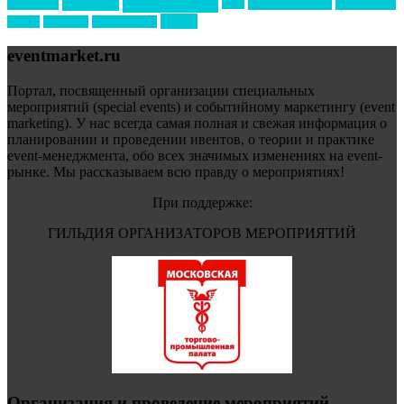
свадьбы
реклама
технологии
спортивный ивент
сочи
форум
туризм
фестиваль
филипп котлер
eventmarket.ru
Портал, посвященный организации специальных
мероприятий (special events) и событийному маркетингу (event
marketing). У нас всегда самая полная и свежая информация о
планировании и проведении ивентов, о теории и практике
event-менеджмента, обо всех значимых изменениях на event-
рынке. Мы рассказываем всю правду о мероприятиях!
При поддержке:
ГИЛЬДИЯ ОРГАНИЗАТОРОВ МЕРОПРИЯТИЙ
Организация и проведение мероприятий