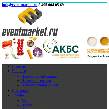
info@eventmarket.ru
8 495 004 05 69
Главная
Новости
Новости event-рынка
Новости агентств
Новости подрядчиков
Интервью
Обзоры
Event
Horeca