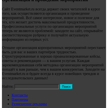
Сайт Eventmarket.ru всегда держит своих читателей в курсе
того, как осуществляются организация и проведение
мероприятий. Всё самое интересное, новое и полезное для
тех, кто желает достичь максимальной продуктивности.
Профессиональные услуги по организации мероприятий
теперь не являются проблемой: заходите на сайт, открывайте
соответствующую рубрику и получайте актуальную
информацию из первых уст.
Отныне организация корпоративных мероприятий перестанет
быть для вас и ваших партнёров трудностью.
Структурированные и хорошо проанализированные кейсы,
советы и рекомендации — к вашим услугам. Каждая
зарекомендовавшая себя методика организации мероприятий
попадёт к вам раньше, чем к вашим конкурентам. Заходите на
Eventmarket.ru и будьте всегда в курсе новейших трендов и
исследовательских данных!
Найти:
Контакты
Партнеры
Размещение рекламы