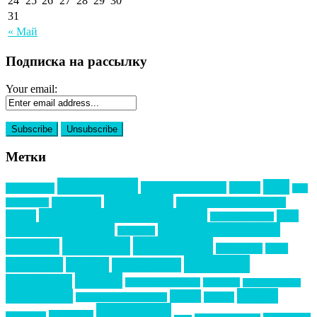
24
25
26
27
28
29
30
31
« Май
Подписка на рассылку
Your email:
Метки
event премия
mice
global event forum
horeca
event-прорыв
PR в
Золотой пазл
Top marketing
Информационное партнерство
секторе B2B
Премия СТОЛИЧНЫЙ БАНКЕТ
НАОМ
акмр
Премия Созвездие
бизнес-мероприятия
выездные мероприятия
ведомости
интервью
интересное
выставки
интурмаркет
кейсы
маркетинг
кейтеринг
конкурс
конференция
новости
менеджмент
новости подрядчиков
новый год
новый год экспо
премия
образование
отдых
подарки
организация мероприятий
события