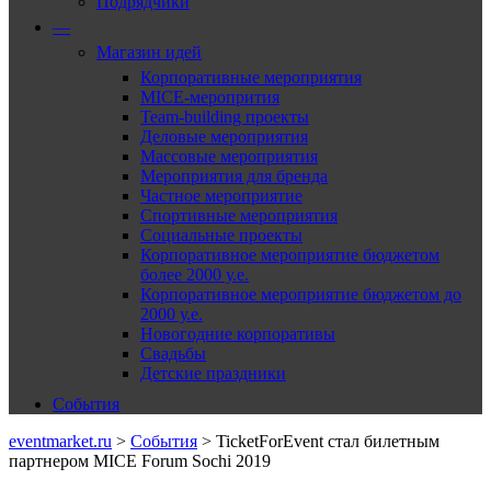
Подрядчики
—
Магазин идей
Корпоративные мероприятия
MICE-меропрития
Team-building проекты
Деловые мероприятия
Массовые мероприятия
Мероприятия для бренда
Частное мероприятие
Спортивные мероприятия
Социальные проекты
Корпоративное мероприятие бюджетом
более 2000 у.е.
Корпоративное мероприятие бюджетом до
2000 у.е.
Новогодние корпоративы
Свадьбы
Детские праздники
События
eventmarket.ru
>
События
>
TicketForEvent стал билетным
партнером MICE Forum Sochi 2019