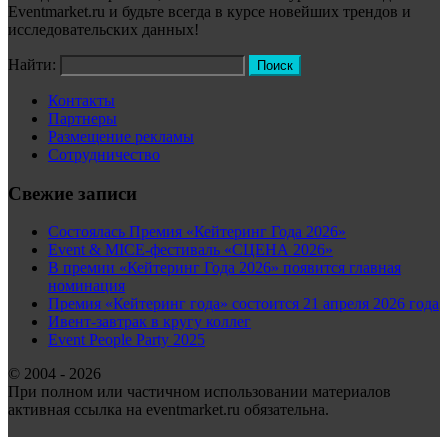
Eventmarket.ru и будьте всегда в курсе новейших трендов и
исследовательских данных!
Найти:
Контакты
Партнеры
Размещение рекламы
Сотрудничество
Свежие записи
Состоялась Премия «Кейтеринг Года 2026»
Event & MICE-фестиваль «СЦЕНА 2026»
В премии «Кейтеринг Года 2026» появится главная
номинация
Премия «Кейтеринг года» состоится 21 апреля 2026 года
Ивент-завтрак в кругу коллег
Event People Party 2025
© 2004 - 2026
При полном или частичном использовании материалов
активная ссылка на eventmarket.ru обязательна.