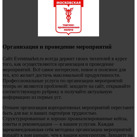
Организация и проведение мероприятий
Сайт Eventmarket.ru всегда держит своих читателей в курсе
того, как осуществляются организация и проведение
мероприятий. Всё самое интересное, новое и полезное для
тех, кто желает достичь максимальной продуктивности.
Профессиональные услуги по организации мероприятий
теперь не являются проблемой: заходите на сайт, открывайте
соответствующую рубрику и получайте актуальную
информацию из первых уст.
Отныне организация корпоративных мероприятий перестанет
быть для вас и ваших партнёров трудностью.
Структурированные и хорошо проанализированные кейсы,
советы и рекомендации — к вашим услугам. Каждая
зарекомендовавшая себя методика организации мероприятий
попадёт к вам раньше, чем к вашим конкурентам. Заходите на