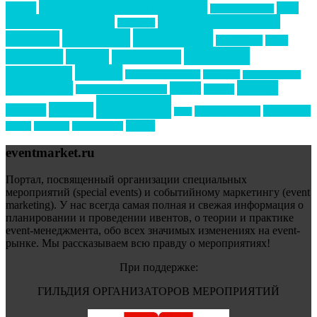
Премия СТОЛИЧНЫЙ БАНКЕТ
НАОМ
акмр
Премия Созвездие
бизнес-мероприятия
выездные мероприятия
ведомости
интервью
интересное
выставки
интурмаркет
кейсы
маркетинг
кейтеринг
конкурс
конференция
новости
менеджмент
новости подрядчиков
новый год
новый год экспо
премия
образование
отдых
подарки
организация мероприятий
события
свадьбы
реклама
технологии
спортивный ивент
сочи
форум
туризм
фестиваль
филипп котлер
eventmarket.ru
Портал, посвященный организации специальных
мероприятий (special events) и событийному маркетингу (event
marketing). У нас всегда самая полная и свежая информация о
планировании и проведении ивентов, о теории и практике
event-менеджмента, обо всех значимых изменениях на event-
рынке. Мы рассказываем всю правду о мероприятиях!
При поддержке:
ГИЛЬДИЯ ОРГАНИЗАТОРОВ МЕРОПРИЯТИЙ