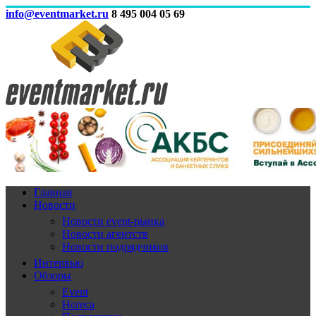
info@eventmarket.ru
8 495 004 05 69
Главная
Новости
Новости event-рынка
Новости агентств
Новости подрядчиков
Интервью
Обзоры
Event
Horeca