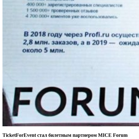
TicketForEvent стал билетным партнером MICE Forum