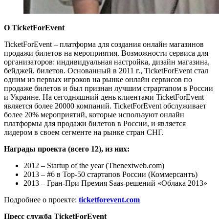
O
TicketForEvent
TicketForEvent – платформа для создания онлайн магазинов
продажи билетов на мероприятия. Возможности сервиса для
организаторов: индивидуальная настройка, дизайн магазина,
бейджей, билетов. Основанный в 2011 г., TicketForEvent стал
одним из первых игроков на рынке онлайн сервисов по
продаже билетов и был признан лучшим страртапом в России
и Украине. На сегодняшний день клиентами TicketForEvent
является более 20000 компаний. TicketForEvent обслуживает
более 20% мероприятий, которые используют онлайн
платформы для продажи билетов в России, и является
лидером в своем сегменте на рынке стран СНГ.
Награды проекта (всего 12), из них:
2012 – Startup of the year (Thenextweb.com)
2013 – #6 в Top-50 стартапов России (Коммерсантъ)
2013 – Гран-При Премия Saas-решений «Облака 2013»
Подробнее о проекте:
ticketforevent.com
Пресс служба
TicketForEvent