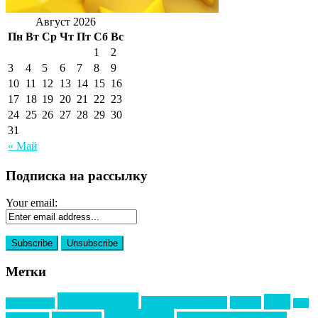
Август 2026
Пн
Вт
Ср
Чт
Пт
Сб
Вс
1
2
3
4
5
6
7
8
9
10
11
12
13
14
15
16
17
18
19
20
21
22
23
24
25
26
27
28
29
30
31
« Май
Подписка на рассылку
Your email:
Метки
event премия
mice
global event forum
horeca
event-прорыв
PR в
Золотой пазл
Top marketing
Информационное партнерство
секторе B2B