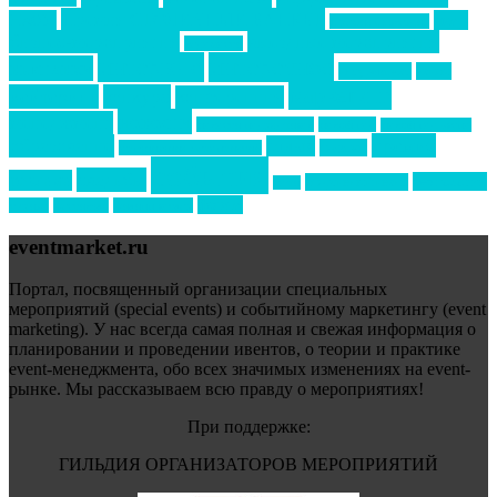
Премия СТОЛИЧНЫЙ БАНКЕТ
НАОМ
акмр
Премия Созвездие
бизнес-мероприятия
выездные мероприятия
ведомости
интервью
интересное
выставки
интурмаркет
кейсы
маркетинг
кейтеринг
конкурс
конференция
новости
менеджмент
новости подрядчиков
новый год
новый год экспо
премия
образование
отдых
подарки
организация мероприятий
события
свадьбы
реклама
технологии
спортивный ивент
сочи
форум
туризм
фестиваль
филипп котлер
eventmarket.ru
Портал, посвященный организации специальных
мероприятий (special events) и событийному маркетингу (event
marketing). У нас всегда самая полная и свежая информация о
планировании и проведении ивентов, о теории и практике
event-менеджмента, обо всех значимых изменениях на event-
рынке. Мы рассказываем всю правду о мероприятиях!
При поддержке:
ГИЛЬДИЯ ОРГАНИЗАТОРОВ МЕРОПРИЯТИЙ