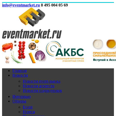
info@eventmarket.ru
8 495 004 05 69
Главная
Новости
Новости event-рынка
Новости агентств
Новости подрядчиков
Интервью
Обзоры
Event
Horeca