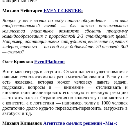
конкретный кейс.
Михаил
Чеботарев
EVENT CENTER
:
Вопрос у меня возник по ходу нашего обсуждения — на ваш
профессиональный взгляд — для какого максимального
количества участников возможно сделать программу
командообразования с проработкой 2-3 стандартных целей.
Например, адаптация новых сотрудников, выявление скрытых
лидеров, третью — на свой вкус добавляйте. 20 человек? 300
— сколько?
Олег Крючков
EventPlatform
:
Вот и моя очередь выступить. Смысл нашего существования с
нашими технологиями как раз в масштабировании. Если у нас
есть железяка, которая может человеку давать задачи,
подсказки, вопросы и — внимание — отслеживать и
впоследствии анализировать его явную и неявную реакцию
— то хоть тысяча. Ограничения по количеству начинаются не
с контента, а с логистики — например, толпу в 1000 человек
достаточно долго куда-то переводить/перевозить, загружать в
автобусы и т.д.
Михаил Климанов
Агентство смелых решений «Мы»
: