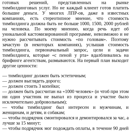
готовых решений, представленных на рынке
тимбилдинговых услуг. Но не каждый клиент готов платить
большие деньги. У многих ЛПР-ов, даже в известных
компаниях, есть стереотипное мнение, что стоимость
тимбилдинга должна быть не больше 1000, 1500, 2000 рублей
на человека. По моему мнению, когда речь идет об
уникальной кастомизированной программе, невозможно и не
нужно рассчитывать стоимость «по головам». Поэтому
зачастую (в некоторых компаниях), услышав стоимость
тимбилдинга, первоначальный запрос, цели и задачи
тимбилдинга, которые «с пеной у рта» вдалбливались на
брифинге агентствам, размываются. На первый план выходит
другие ценности:
— тимбилдинг должен быть эстетичным;
— должен выглядеть дорого;
— должен стоить 3 копейки;
— должен быть рассчитан на «1000 человек» (и чтоб при этом
ни один участник не выпал из процесса и участие было
исключительно добровольным);
— чтобы тимбилдинг был интересен и мужчинам, и
женщинам, и детям, и собакам;
— чтобы подрядчик смонтировался и демонтировался за час, а
лучше за 15 минут;
— чтобы подрядчик мог подождать оплаты, в течение 90 дней