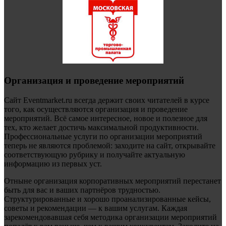
Организация и проведение мероприятий
Сайт Eventmarket.ru всегда держит своих читателей в курсе
того, как осуществляются организация и проведение
мероприятий. Всё самое интересное, новое и полезное для
тех, кто желает достичь максимальной продуктивности.
Профессиональные услуги по организации мероприятий
теперь не являются проблемой: заходите на сайт, открывайте
соответствующую рубрику и получайте актуальную
информацию из первых уст.
Отныне организация корпоративных мероприятий перестанет
быть для вас и ваших партнёров трудностью.
Структурированные и хорошо проанализированные кейсы,
советы и рекомендации — к вашим услугам. Каждая
зарекомендовавшая себя методика организации мероприятий