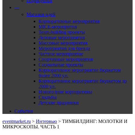
Подрядчики
—
Магазин идей
Корпоративные мероприятия
MICE-меропрития
Team-building проекты
Деловые мероприятия
Массовые мероприятия
Мероприятия для бренда
Частное мероприятие
Спортивные мероприятия
Социальные проекты
Корпоративное мероприятие бюджетом
более 2000 у.е.
Корпоративное мероприятие бюджетом до
2000 у.е.
Новогодние корпоративы
Свадьбы
Детские праздники
События
eventmarket.ru
>
Интервью
>
ТИМБИЛДИНГ: МОЛОТКИ И
МИКРОСКОПЫ. ЧАСТЬ 1