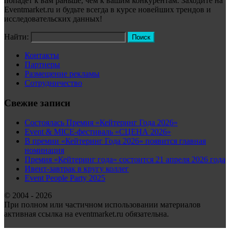
попадёт к вам раньше, чем к вашим конкурентам. Заходите на
Eventmarket.ru и будьте всегда в курсе новейших трендов и
исследовательских данных!
Найти:
Контакты
Партнеры
Размещение рекламы
Сотрудничество
Свежие записи
Состоялась Премия «Кейтеринг Года 2026»
Event & MICE-фестиваль «СЦЕНА 2026»
В премии «Кейтеринг Года 2026» появится главная
номинация
Премия «Кейтеринг года» состоится 21 апреля 2026 года
Ивент-завтрак в кругу коллег
Event People Party 2025
© 2004 - 2026
При полном или частичном использовании материалов
активная ссылка на eventmarket.ru обязательна.