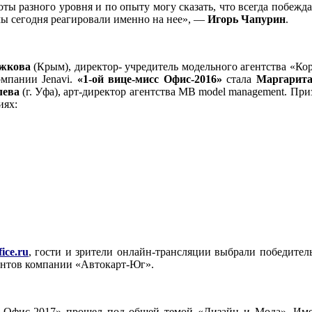
ты разного уровня и по опыту могу сказать, что всегда побеждае
мы сегодня реагировали именно на нее», —
Игорь Чапурин
.
ожкова
(Крым), директор- учредитель модельного агентства «Кор
мпании Jenavi.
«1-ой вице-мисс Офис-2016»
стала
Маргарита
лева
(г. Уфа), арт-директор агентства MB model management. Пр
иях:
ice.ru
, гости и зрители онлайн-трансляции выбрали победит
иентов компании «Автокарт-Юг».
 Офис-2017» прошел под общей темой «Дизайн и Мода». Имен