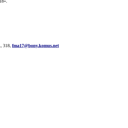
18».
, 318,
fma17@bony.komus.net