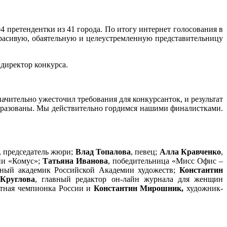
4 претендентки из 41 города. По итогу интернет голосования в
расивую, обаятельную и целеустремленную представительницу
директор конкурса.
ачительно ужесточил требования для конкурсанток, и результат
образованы. Мы действительно гордимся нашими финалистками.
, председатель жюри;
Влад Топалова
, певец;
Алла Кравченко
,
ии «Комус»;
Татьяна Иванова
, победительница «Мисс Офис –
тный академик Российской Академии художеств;
Константин
Круглова
, главный редактор он-лайн журнала для женщин
ратная чемпионка России и
Константин Мирошник,
художник-