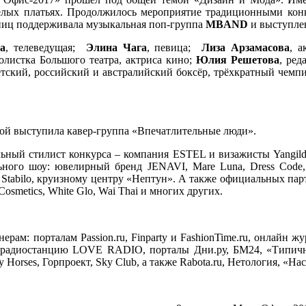
елых платьях. Продолжилось мероприятие традиционными конк
тниц поддерживала музыкальная поп-группа
MBAND
и выступл
а
, телеведущая;
Элина Чага
, певица;
Лиза Арзамасова
, а
солистка Большого театра, актриса кино;
Юлия Решетова
, ред
ветский, российский и австралийский боксёр, трёхкратный че
торой выступила кавер-группа «Впечатлительные люди».
ьный стилист конкурса – компания ESTEL и визажисты Yangildi
ного шоу: ювелирный бренд JENAVI, Mare Luna, Dress Code, 
 Stabilo, круизному центру «Нептун». А также официальных парт
 Cosmetics, White Glo, Wai Thai и многих других.
м: порталам Passion.ru, Finparty и FashionTime.ru, онлайн жур
 радиостанцию LOVE RADIO, порталы Дни.ру, БМ24, «Типичн
ny Horses, Горпроект, Sky Club, а также Rabota.ru, Нетология, «Н