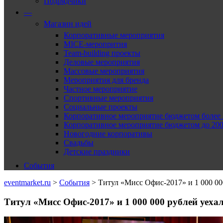
Подрядчики
—
Магазин идей
Корпоративные мероприятия
MICE-меропрития
Team-building проекты
Деловые мероприятия
Массовые мероприятия
Мероприятия для бренда
Частное мероприятие
Спортивные мероприятия
Социальные проекты
Корпоративное мероприятие бюджетом более 2
Корпоративное мероприятие бюджетом до 2000
Новогодние корпоративы
Свадьбы
Детские праздники
События
eventmarket.ru
>
События
>
Титул «Мисс Офис-2017» и 1 000 00
Титул «Мисс Офис-2017» и 1 000 000 рублей уеха