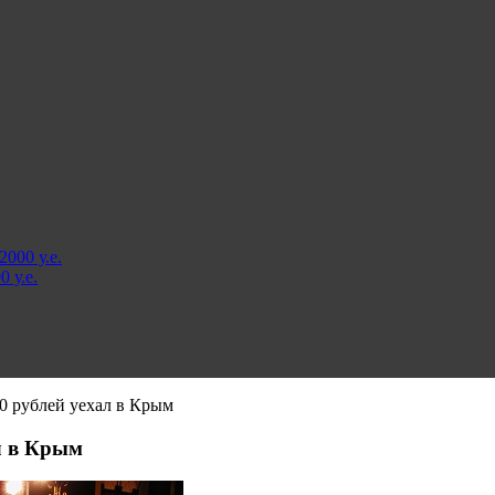
000 у.е.
 у.е.
0 рублей уехал в Крым
л в Крым