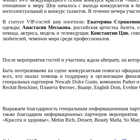
отношение к миру. Шоу началось с выхода конкурсанток в б
интеллектуальный и конкурс талантов. В течение вечера учас
В статусе VIP-гостей шоу посетили:
Екатерина Стриженов
одежды;
Анастасия Меськова
, российская артистка балета, 
певица, актриса, модель и телеведущая;
Константин Цзю
, со
любителей, чемпион мира среди профессионалов.
После мероприятия гостей и участниц ждала afterparty, на ко
Быть неотразимыми на сцене конкурсанткам помогал официал
всех, кто оказал помощь и поддержку в организации финаль
генеральных партнеров Nescafe Dolce Gusto, компании Parker и
Reckitt Benckiser, Планета Фитнес, Buanje, English Dom, Eveline
Выражаем благодарность генеральным информационным партнера
также благодарим информационных партнеров мероприятия:
«Красота и здоровье», Melon Rich, Dessert, Beauty Mafia, So Ma