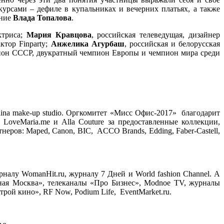
урсами – дефиле в купальниках и вечерних платьях, а также
ение
Влада Топалова
.
ктриса;
Мария Кравцова
, российская телеведущая, дизайнер
актор Finparty;
Анжелика Агурбаш
, российская и белорусская
мпион СССР, двукратный чемпион Европы и чемпион мира среди
na make-up studio. Оргкомитет «Мисс Офис-2017» благодарит
LoveMaria.me и Alla Couture за предоставленные коллекции,
неров: Maped, Canon, BIC, ACCO Brands, Edding, Faber-Castell,
налу WomanHit.ru, журналу 7 Дней и World fashion Channel. А
ая Москва», телеканалы «Про Бизнес», Modnoe TV, журналы
астрой кино», RF Now, Podium Life, EventMarket.ru.