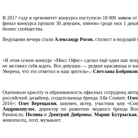
В 2017 году в оргкомитет конкурса поступило 18 000 заявок о
финал конкурса прошли 30 девушек, именно среди них 1 дек
бизнес сообщества.
Ведущими вечера стали
Александр Рогов
, стилист и ведущий
«В этом сезоне конкурс «Мисс Офис» сделал ещё один шаг впер
не заставил себя ждать. Все девушки — редкие красавицы и 
Уверена, что это отметил и наш зритель»,-
Светлана Бобриков
Оценивало красоту и образованность офисных сотрудниц авто
российский дизайнер, создательница бренда Alla Couture;
Олег
2016»;
Олег Верещагин
, шоумен, актер, участник шоу «C
Андрикопулос
, директор по развитию модного бренда Bosc
Passion.ru;
Полина
и
Дмитрий Дибровы
;
Мария Бутрыская
живописец, поэт, музыкант.