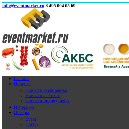
info@eventmarket.ru
8 495 004 05 69
Главная
Новости
Новости event-рынка
Новости агентств
Новости подрядчиков
Интервью
Обзоры
Event
Horeca