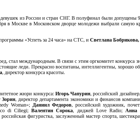
т девушек из России и стран СНГ. В полуфинал были допущены 9
абря в Москве в Московском дворце молодежи выбрали самую к
 программы «Успеть за 24 часа» на СТС, и
Светлана Бобрикова,
ед, стал международным. В связи с этим оргкомитет конкурса зн
настоящие леди. Прекрасно воспитаны, интеллигентны, хорошо 
а
, директор конкурса красоты.
ритетное жюри конкурса:
Игорь Чапурин
, российский дизайнер
 Зорин
, директор департамента экономики и финансов компан
omedy Woman»;
Даниил Федоров
, российский художник, поче
o di Ciliegi;
Валентин Сорока
, диджей Love Radio;
Анна 
, российская фигуристка, заслуженный мастер спорта, шестик