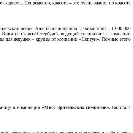
т харизма. Непременно, красота – это очень важно, но красота
олевский день». Анастасия получила главный приз – 1 000 000
 Боня
(г. Санкт-Петербург), ведущий специалист в компании
изы для девушек – круизы от компании «Нептун». Помимо этого
ельницу в номинации
«Мисс Зрительских симпатий»
. Ею стала
но через эти два понятия участницы выражали себя и свое