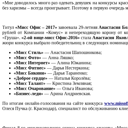
«Мне доводилось много раз одевать девушек на конкурсы красо
без харизмы – всегда проигрывает. Поэтому в первую очередь 
Титул
«Мисс Офис – 2017»
завоевала 29-летняя
Анастасия Б
рублей от Компании «Комус» и непереходящую корону от ко
«Груша».
«2-ой вице-мисс Офис-2016»
стала
Анастасия Яков
жюри конкурса выбрало победительниц в следующих номинац
«Мисс Стиль»
— Анастасия Шапошникова;
«Мисс Фото»
— Анна Ляшко;
«Мисс Интернет»
— Алина Южанина;
«Мисс Фитнес»
— Дарья Нестеркина;
«Мисс Бикини»
— Дарья Тараненко;
«Доброе сердце»
— Наталья Королёва;
«Мисс Талант»
— Кристина Земляная;
«Мисс Очарование»
— Ольга Иванова;
«Бизнес-леди»
— Арина Андриевская.
По итогам онлайн-голосования на сайте конкурса
www.missoff
Олеся Пучка (г. Краснодар), специалист по обслуживанию кл
Финал 8-го международного сезона конкурса красоты «Мисс