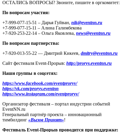
ОСТАЛИСЬ ВОПРОСЫ? Звоните, пишите в оргкомитет:
По вопросам участия:
+7-999-077-15-51 – Дарья Гуйван,
nik@eventnn.ru
+7-999-077-15-11 – Алина Галимбекова
+7-920-253-22-14 – Ольга Яковлева,
news@eventnn.ru
По вопросам партнерства:
+7-920-013-55-22 — Дмитрий Кикеев,
dmitry@eventnn.ru
Сайт фестиваля Event-Прорыв:
http://proryv.eventnn.ru
Наши группы в соцсетях:
https://www.facebook.com/eventproryv/
https://vk.com/proryv.eventnn
https://www.instagram.com/eventproryv/
Организатор фестиваля – портал индустрии событий
EventNN.ru
Генеральный партнёр проекта – инновационный
тимбилдинг
«Вызов Принят»
!
Фестиваль Event-Прорыв проводится при поддержке: