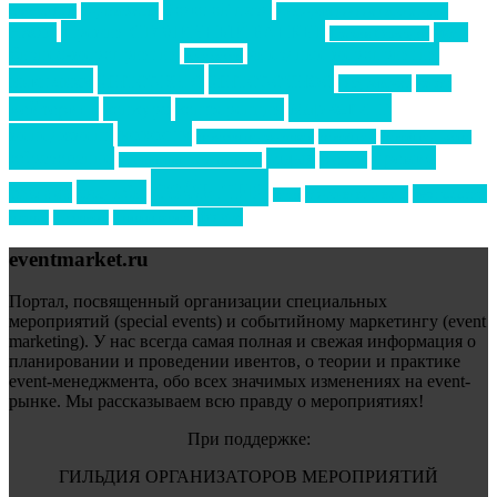
Золотой пазл
Top marketing
Информационное партнерство
секторе B2B
Премия СТОЛИЧНЫЙ БАНКЕТ
НАОМ
акмр
Премия Созвездие
бизнес-мероприятия
выездные мероприятия
ведомости
интервью
интересное
выставки
интурмаркет
кейсы
маркетинг
кейтеринг
конкурс
конференция
новости
менеджмент
новости подрядчиков
новый год
новый год экспо
премия
образование
отдых
подарки
организация мероприятий
события
свадьбы
реклама
технологии
спортивный ивент
сочи
форум
туризм
фестиваль
филипп котлер
eventmarket.ru
Портал, посвященный организации специальных
мероприятий (special events) и событийному маркетингу (event
marketing). У нас всегда самая полная и свежая информация о
планировании и проведении ивентов, о теории и практике
event-менеджмента, обо всех значимых изменениях на event-
рынке. Мы рассказываем всю правду о мероприятиях!
При поддержке:
ГИЛЬДИЯ ОРГАНИЗАТОРОВ МЕРОПРИЯТИЙ