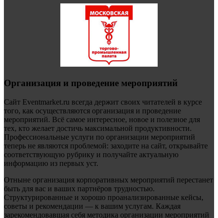
Организация и проведение мероприятий
Сайт Eventmarket.ru всегда держит своих читателей в курсе
того, как осуществляются организация и проведение
мероприятий. Всё самое интересное, новое и полезное для
тех, кто желает достичь максимальной продуктивности.
Профессиональные услуги по организации мероприятий
теперь не являются проблемой: заходите на сайт, открывайте
соответствующую рубрику и получайте актуальную
информацию из первых уст.
Отныне организация корпоративных мероприятий перестанет
быть для вас и ваших партнёров трудностью.
Структурированные и хорошо проанализированные кейсы,
советы и рекомендации — к вашим услугам. Каждая
зарекомендовавшая себя методика организации мероприятий