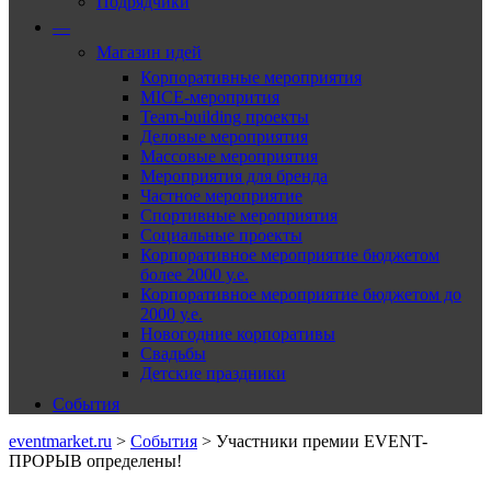
Подрядчики
—
Магазин идей
Корпоративные мероприятия
MICE-меропрития
Team-building проекты
Деловые мероприятия
Массовые мероприятия
Мероприятия для бренда
Частное мероприятие
Спортивные мероприятия
Социальные проекты
Корпоративное мероприятие бюджетом
более 2000 у.е.
Корпоративное мероприятие бюджетом до
2000 у.е.
Новогодние корпоративы
Свадьбы
Детские праздники
События
eventmarket.ru
>
События
>
Участники премии EVENT-
ПРОРЫВ определены!