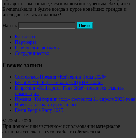
попадёт к вам раньше, чем к вашим конкурентам. Заходите на
Eventmarket.ru и будьте всегда в курсе новейших трендов и
исследовательских данных!
Найти:
Контакты
Партнеры
Размещение рекламы
Сотрудничество
Свежие записи
Состоялась Премия «Кейтеринг Года 2026»
Event & MICE-фестиваль «СЦЕНА 2026»
В премии «Кейтеринг Года 2026» появится главная
номинация
Премия «Кейтеринг года» состоится 21 апреля 2026 года
Ивент-завтрак в кругу коллег
Event People Party 2025
© 2004 - 2026
При полном или частичном использовании материалов
активная ссылка на eventmarket.ru обязательна.