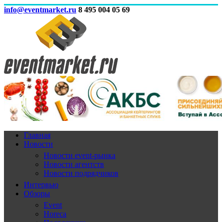
info@eventmarket.ru
8 495 004 05 69
Главная
Новости
Новости event-рынка
Новости агентств
Новости подрядчиков
Интервью
Обзоры
Event
Horeca