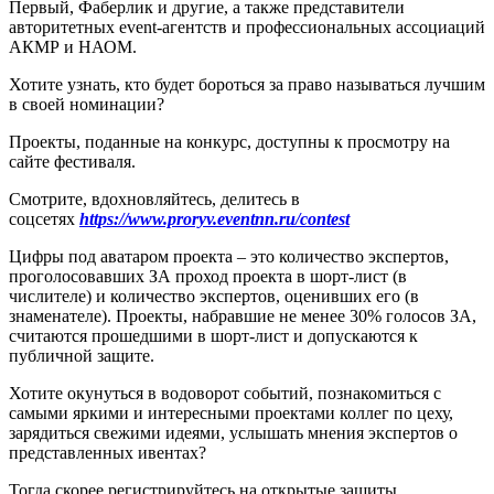
Первый, Фаберлик и другие, а также представители
авторитетных event-агентств и профессиональных ассоциаций
АКМР и НАОМ.
Хотите узнать, кто будет бороться за право называться лучшим
в своей номинации?
Проекты, поданные на конкурс, доступны к просмотру на
сайте фестиваля.
Смотрите, вдохновляйтесь, делитесь в
соцсетях
https://www.proryv.eventnn.ru/contest
Цифры под аватаром проекта – это количество экспертов,
проголосовавших ЗА проход проекта в шорт-лист (в
числителе) и количество экспертов, оценивших его (в
знаменателе). Проекты, набравшие не менее 30% голосов ЗА,
считаются прошедшими в шорт-лист и допускаются к
публичной защите.
Хотите окунуться в водоворот событий, познакомиться с
самыми яркими и интересными проектами коллег по цеху,
зарядиться свежими идеями, услышать мнения экспертов о
представленных ивентах?
Тогда скорее регистрируйтесь на открытые защиты