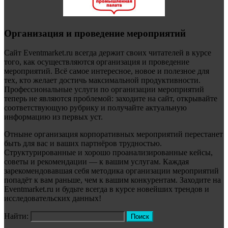
Организация и проведение мероприятий
Сайт Eventmarket.ru всегда держит своих читателей в курсе
того, как осуществляются организация и проведение
мероприятий. Всё самое интересное, новое и полезное для
тех, кто желает достичь максимальной продуктивности.
Профессиональные услуги по организации мероприятий
теперь не являются проблемой: заходите на сайт, открывайте
соответствующую рубрику и получайте актуальную
информацию из первых уст.
Отныне организация корпоративных мероприятий перестанет
быть для вас и ваших партнёров трудностью.
Структурированные и хорошо проанализированные кейсы,
советы и рекомендации — к вашим услугам. Каждая
зарекомендовавшая себя методика организации мероприятий
попадёт к вам раньше, чем к вашим конкурентам. Заходите на
Eventmarket.ru и будьте всегда в курсе новейших трендов и
исследовательских данных!
Найти: