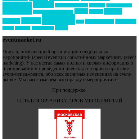
новости
менеджмент
новости подрядчиков
новый год
новый год экспо
премия
образование
отдых
подарки
организация мероприятий
события
свадьбы
реклама
технологии
спортивный ивент
сочи
форум
туризм
фестиваль
филипп котлер
eventmarket.ru
Портал, посвященный организации специальных
мероприятий (special events) и событийному маркетингу (event
marketing). У нас всегда самая полная и свежая информация о
планировании и проведении ивентов, о теории и практике
event-менеджмента, обо всех значимых изменениях на event-
рынке. Мы рассказываем всю правду о мероприятиях!
При поддержке:
ГИЛЬДИЯ ОРГАНИЗАТОРОВ МЕРОПРИЯТИЙ