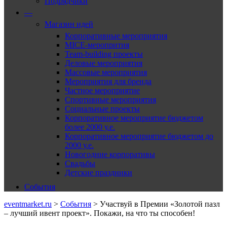
Подрядчики
—
Магазин идей
Корпоративные мероприятия
MICE-меропрития
Team-building проекты
Деловые мероприятия
Массовые мероприятия
Мероприятия для бренда
Частное мероприятие
Спортивные мероприятия
Социальные проекты
Корпоративное мероприятие бюджетом
более 2000 у.е.
Корпоративное мероприятие бюджетом до
2000 у.е.
Новогодние корпоративы
Свадьбы
Детские праздники
События
eventmarket.ru
>
События
>
Участвуй в Премии «Золотой пазл
– лучший ивент проект». Покажи, на что ты способен!