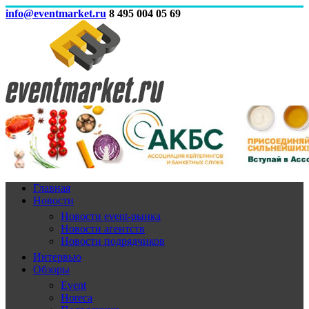
info@eventmarket.ru
8 495 004 05 69
Главная
Новости
Новости event-рынка
Новости агентств
Новости подрядчиков
Интервью
Обзоры
Event
Horeca