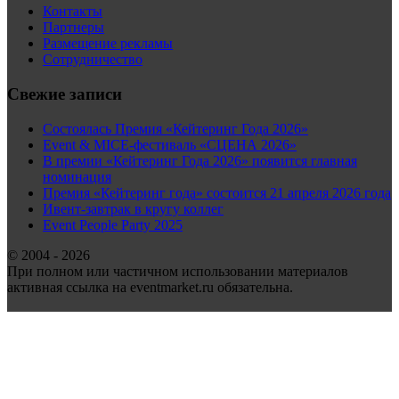
Контакты
Партнеры
Размещение рекламы
Сотрудничество
Свежие записи
Состоялась Премия «Кейтеринг Года 2026»
Event & MICE-фестиваль «СЦЕНА 2026»
В премии «Кейтеринг Года 2026» появится главная
номинация
Премия «Кейтеринг года» состоится 21 апреля 2026 года
Ивент-завтрак в кругу коллег
Event People Party 2025
© 2004 - 2026
При полном или частичном использовании материалов
активная ссылка на eventmarket.ru обязательна.