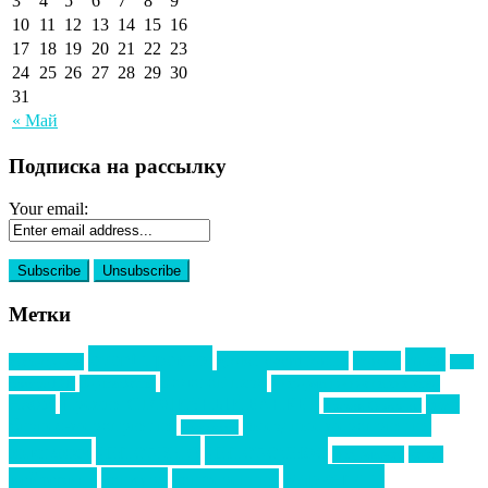
3
4
5
6
7
8
9
10
11
12
13
14
15
16
17
18
19
20
21
22
23
24
25
26
27
28
29
30
31
« Май
Подписка на рассылку
Your email:
Метки
event премия
mice
global event forum
horeca
event-прорыв
PR в
Золотой пазл
Top marketing
Информационное партнерство
секторе B2B
Премия СТОЛИЧНЫЙ БАНКЕТ
НАОМ
акмр
Премия Созвездие
бизнес-мероприятия
выездные мероприятия
ведомости
интервью
интересное
выставки
интурмаркет
кейсы
маркетинг
кейтеринг
конкурс
конференция