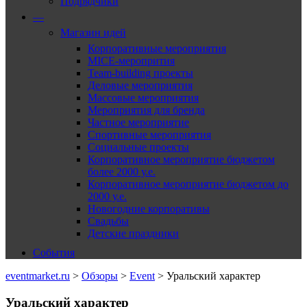
Подрядчики
—
Магазин идей
Корпоративные мероприятия
MICE-меропрития
Team-building проекты
Деловые мероприятия
Массовые мероприятия
Мероприятия для бренда
Частное мероприятие
Спортивные мероприятия
Социальные проекты
Корпоративное мероприятие бюджетом
более 2000 у.е.
Корпоративное мероприятие бюджетом до
2000 у.е.
Новогодние корпоративы
Свадьбы
Детские праздники
События
eventmarket.ru
>
Обзоры
>
Event
>
Уральский характер
Уральский характер