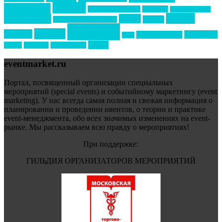
новости
менеджмент
новости подрядчиков
новый год
новый год экспо
премия
образование
отдых
подарки
организация мероприятий
события
свадьбы
реклама
технологии
спортивный ивент
сочи
форум
туризм
фестиваль
филипп котлер
eventmarket.ru
Портал, посвященный организации специальных
мероприятий (special events) и событийному маркетингу (event
marketing). У нас всегда самая полная и свежая информация о
планировании и проведении ивентов, о теории и практике
event-менеджмента, обо всех значимых изменениях на event-
рынке. Мы рассказываем всю правду о мероприятиях!
При поддержке:
ГИЛЬДИЯ ОРГАНИЗАТОРОВ МЕРОПРИЯТИЙ