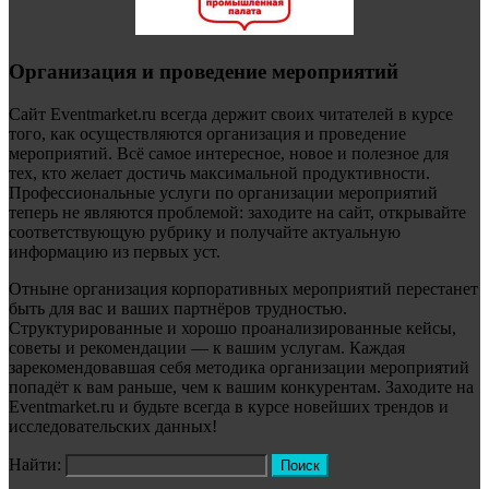
Организация и проведение мероприятий
Сайт Eventmarket.ru всегда держит своих читателей в курсе
того, как осуществляются организация и проведение
мероприятий. Всё самое интересное, новое и полезное для
тех, кто желает достичь максимальной продуктивности.
Профессиональные услуги по организации мероприятий
теперь не являются проблемой: заходите на сайт, открывайте
соответствующую рубрику и получайте актуальную
информацию из первых уст.
Отныне организация корпоративных мероприятий перестанет
быть для вас и ваших партнёров трудностью.
Структурированные и хорошо проанализированные кейсы,
советы и рекомендации — к вашим услугам. Каждая
зарекомендовавшая себя методика организации мероприятий
попадёт к вам раньше, чем к вашим конкурентам. Заходите на
Eventmarket.ru и будьте всегда в курсе новейших трендов и
исследовательских данных!
Найти: