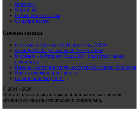
Контакты
Партнеры
Размещение рекламы
Сотрудничество
Свежие записи
Состоялась Премия «Кейтеринг Года 2026»
Event & MICE-фестиваль «СЦЕНА 2026»
В премии «Кейтеринг Года 2026» появится главная
номинация
Премия «Кейтеринг года» состоится 21 апреля 2026 года
Ивент-завтрак в кругу коллег
Event People Party 2025
© 2004 - 2026
При полном или частичном использовании материалов
активная ссылка на eventmarket.ru обязательна.