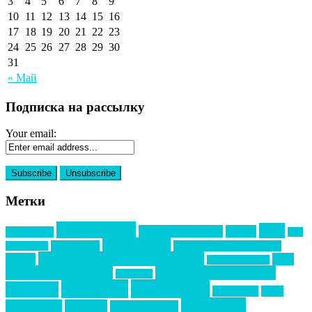
3
4
5
6
7
8
9
10
11
12
13
14
15
16
17
18
19
20
21
22
23
24
25
26
27
28
29
30
31
« Май
Подписка на рассылку
Your email:
Метки
event премия
mice
global event forum
horeca
event-прорыв
PR в
Золотой пазл
Top marketing
Информационное партнерство
секторе B2B
Премия СТОЛИЧНЫЙ БАНКЕТ
НАОМ
акмр
Премия Созвездие
бизнес-мероприятия
выездные мероприятия
ведомости
интервью
интересное
выставки
интурмаркет
кейсы
маркетинг
кейтеринг
конкурс
конференция