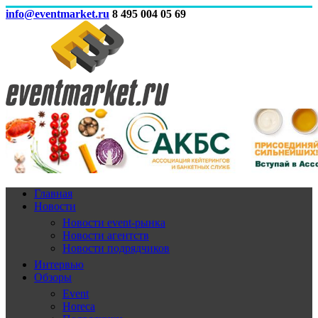
info@eventmarket.ru
8 495 004 05 69
Главная
Новости
Новости event-рынка
Новости агентств
Новости подрядчиков
Интервью
Обзоры
Event
Horeca