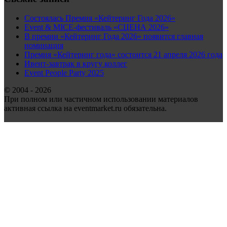
Состоялась Премия «Кейтеринг Года 2026»
Event & MICE-фестиваль «СЦЕНА 2026»
В премии «Кейтеринг Года 2026» появится главная
номинация
Премия «Кейтеринг года» состоится 21 апреля 2026 года
Ивент-завтрак в кругу коллег
Event People Party 2025
© 2004 - 2026
При полном или частичном использовании материалов
активная ссылка на eventmarket.ru обязательна.