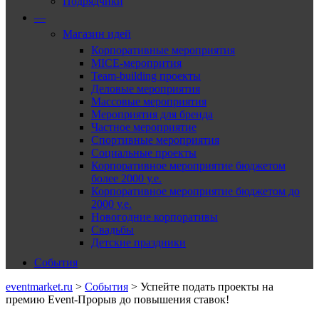
Подрядчики
—
Магазин идей
Корпоративные мероприятия
MICE-меропрития
Team-building проекты
Деловые мероприятия
Массовые мероприятия
Мероприятия для бренда
Частное мероприятие
Спортивные мероприятия
Социальные проекты
Корпоративное мероприятие бюджетом
более 2000 у.е.
Корпоративное мероприятие бюджетом до
2000 у.е.
Новогодние корпоративы
Свадьбы
Детские праздники
События
eventmarket.ru
>
События
>
Успейте подать проекты на
премию Event-Прорыв до повышения ставок!