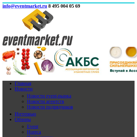
info@eventmarket.ru
8 495 004 05 69
Главная
Новости
Новости event-рынка
Новости агентств
Новости подрядчиков
Интервью
Обзоры
Event
Horeca