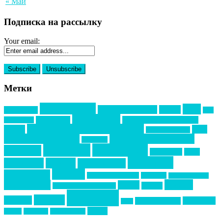
« Май
Подписка на рассылку
Your email:
Метки
event премия
mice
global event forum
horeca
event-прорыв
PR в
Золотой пазл
Top marketing
Информационное партнерство
секторе B2B
Премия СТОЛИЧНЫЙ БАНКЕТ
НАОМ
акмр
Премия Созвездие
бизнес-мероприятия
выездные мероприятия
ведомости
интервью
интересное
выставки
интурмаркет
кейсы
маркетинг
кейтеринг
конкурс
конференция
новости
менеджмент
новости подрядчиков
новый год
новый год экспо
премия
образование
отдых
подарки
организация мероприятий
события
свадьбы
реклама
технологии
спортивный ивент
сочи
форум
туризм
фестиваль
филипп котлер