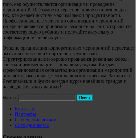
того, как осуществляются организация и проведение
мероприятий. Всё самое интересное, новое и полезное для
тех, кто желает достичь максимальной продуктивности.
Профессиональные услуги по организации мероприятий
теперь не являются проблемой: заходите на сайт, открывайте
соответствующую рубрику и получайте актуальную
информацию из первых уст.
Отныне организация корпоративных мероприятий перестанет
быть для вас и ваших партнёров трудностью.
Структурированные и хорошо проанализированные кейсы,
советы и рекомендации — к вашим услугам. Каждая
зарекомендовавшая себя методика организации мероприятий
попадёт к вам раньше, чем к вашим конкурентам. Заходите на
Eventmarket.ru и будьте всегда в курсе новейших трендов и
исследовательских данных!
Найти:
Контакты
Партнеры
Размещение рекламы
Сотрудничество
Свежие записи