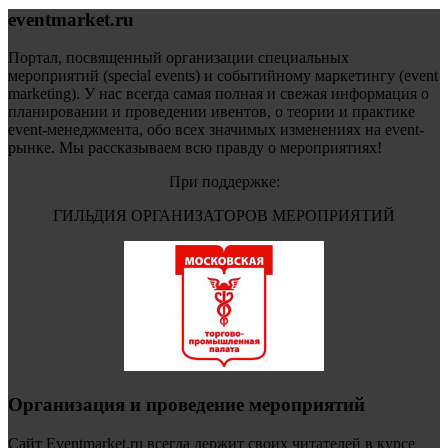
eventmarket.ru
Портал, посвященный организации специальных
мероприятий (special events) и событийному маркетингу (event
marketing). У нас всегда самая полная и свежая информация о
планировании и проведении ивентов, о теории и практике
event-менеджмента, обо всех значимых изменениях на event-
рынке. Мы рассказываем всю правду о мероприятиях!
При поддержке:
ГИЛЬДИЯ ОРГАНИЗАТОРОВ МЕРОПРИЯТИЙ
Организация и проведение мероприятий
Сайт Eventmarket.ru всегда держит своих читателей в курсе