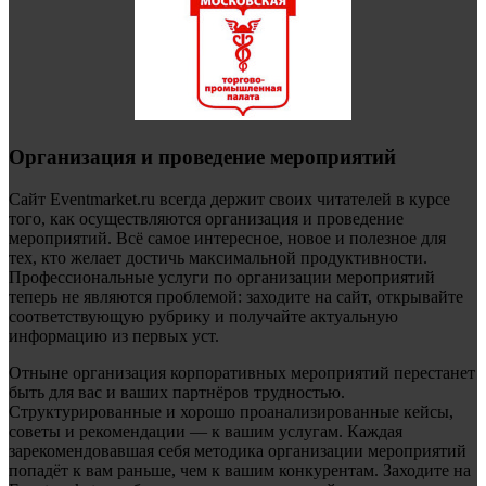
Организация и проведение мероприятий
Сайт Eventmarket.ru всегда держит своих читателей в курсе
того, как осуществляются организация и проведение
мероприятий. Всё самое интересное, новое и полезное для
тех, кто желает достичь максимальной продуктивности.
Профессиональные услуги по организации мероприятий
теперь не являются проблемой: заходите на сайт, открывайте
соответствующую рубрику и получайте актуальную
информацию из первых уст.
Отныне организация корпоративных мероприятий перестанет
быть для вас и ваших партнёров трудностью.
Структурированные и хорошо проанализированные кейсы,
советы и рекомендации — к вашим услугам. Каждая
зарекомендовавшая себя методика организации мероприятий
попадёт к вам раньше, чем к вашим конкурентам. Заходите на