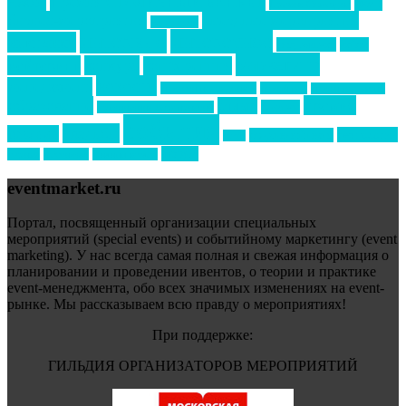
Премия СТОЛИЧНЫЙ БАНКЕТ
НАОМ
акмр
Премия Созвездие
бизнес-мероприятия
выездные мероприятия
ведомости
интервью
интересное
выставки
интурмаркет
кейсы
маркетинг
кейтеринг
конкурс
конференция
новости
менеджмент
новости подрядчиков
новый год
новый год экспо
премия
образование
отдых
подарки
организация мероприятий
события
свадьбы
реклама
технологии
спортивный ивент
сочи
форум
туризм
фестиваль
филипп котлер
eventmarket.ru
Портал, посвященный организации специальных
мероприятий (special events) и событийному маркетингу (event
marketing). У нас всегда самая полная и свежая информация о
планировании и проведении ивентов, о теории и практике
event-менеджмента, обо всех значимых изменениях на event-
рынке. Мы рассказываем всю правду о мероприятиях!
При поддержке:
ГИЛЬДИЯ ОРГАНИЗАТОРОВ МЕРОПРИЯТИЙ