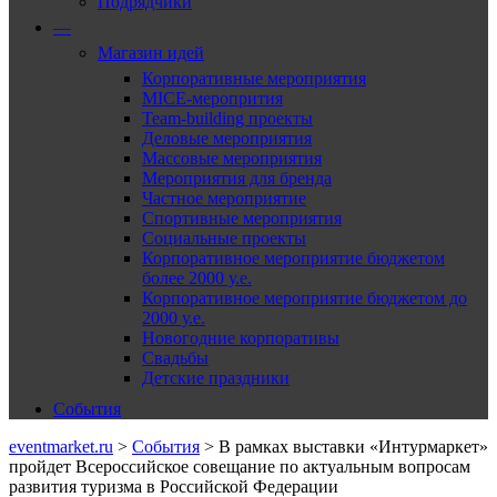
Подрядчики
—
Магазин идей
Корпоративные мероприятия
MICE-меропрития
Team-building проекты
Деловые мероприятия
Массовые мероприятия
Мероприятия для бренда
Частное мероприятие
Спортивные мероприятия
Социальные проекты
Корпоративное мероприятие бюджетом
более 2000 у.е.
Корпоративное мероприятие бюджетом до
2000 у.е.
Новогодние корпоративы
Свадьбы
Детские праздники
События
eventmarket.ru
>
События
>
В рамках выставки «Интурмаркет»
пройдет Всероссийское совещание по актуальным вопросам
развития туризма в Российской Федерации