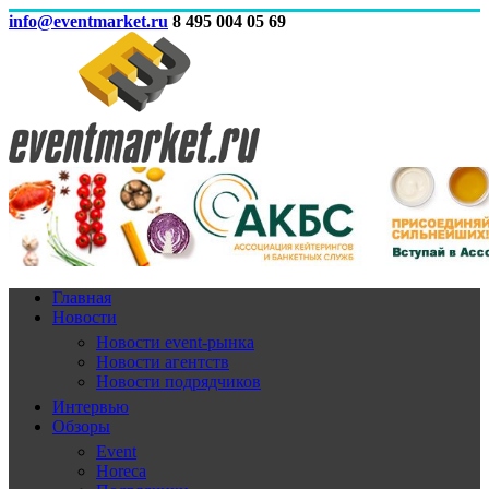
info@eventmarket.ru
8 495 004 05 69
Главная
Новости
Новости event-рынка
Новости агентств
Новости подрядчиков
Интервью
Обзоры
Event
Horeca