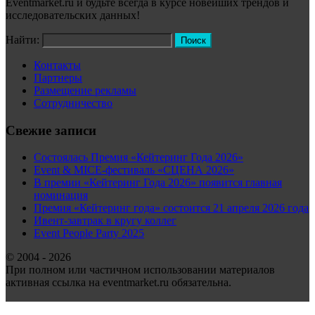
Eventmarket.ru и будьте всегда в курсе новейших трендов и
исследовательских данных!
Найти:
Контакты
Партнеры
Размещение рекламы
Сотрудничество
Свежие записи
Состоялась Премия «Кейтеринг Года 2026»
Event & MICE-фестиваль «СЦЕНА 2026»
В премии «Кейтеринг Года 2026» появится главная
номинация
Премия «Кейтеринг года» состоится 21 апреля 2026 года
Ивент-завтрак в кругу коллег
Event People Party 2025
© 2004 - 2026
При полном или частичном использовании материалов
активная ссылка на eventmarket.ru обязательна.