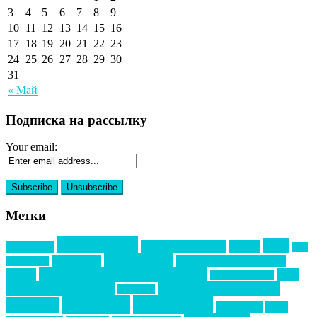
3
4
5
6
7
8
9
10
11
12
13
14
15
16
17
18
19
20
21
22
23
24
25
26
27
28
29
30
31
« Май
Подписка на рассылку
Your email:
Метки
event премия
mice
global event forum
horeca
event-прорыв
PR в
Золотой пазл
Top marketing
Информационное партнерство
секторе B2B
Премия СТОЛИЧНЫЙ БАНКЕТ
НАОМ
акмр
Премия Созвездие
бизнес-мероприятия
выездные мероприятия
ведомости
интервью
интересное
выставки
интурмаркет
кейсы