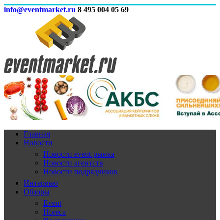
info@eventmarket.ru
8 495 004 05 69
Главная
Новости
Новости event-рынка
Новости агентств
Новости подрядчиков
Интервью
Обзоры
Event
Horeca