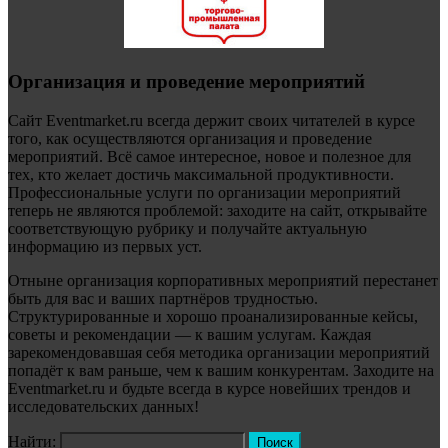
Организация и проведение мероприятий
Сайт Eventmarket.ru всегда держит своих читателей в курсе
того, как осуществляются организация и проведение
мероприятий. Всё самое интересное, новое и полезное для
тех, кто желает достичь максимальной продуктивности.
Профессиональные услуги по организации мероприятий
теперь не являются проблемой: заходите на сайт, открывайте
соответствующую рубрику и получайте актуальную
информацию из первых уст.
Отныне организация корпоративных мероприятий перестанет
быть для вас и ваших партнёров трудностью.
Структурированные и хорошо проанализированные кейсы,
советы и рекомендации — к вашим услугам. Каждая
зарекомендовавшая себя методика организации мероприятий
попадёт к вам раньше, чем к вашим конкурентам. Заходите на
Eventmarket.ru и будьте всегда в курсе новейших трендов и
исследовательских данных!
Найти: