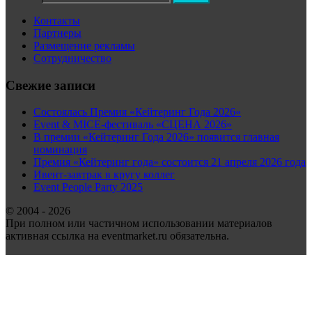
Контакты
Партнеры
Размещение рекламы
Сотрудничество
Свежие записи
Состоялась Премия «Кейтеринг Года 2026»
Event & MICE-фестиваль «СЦЕНА 2026»
В премии «Кейтеринг Года 2026» появится главная
номинация
Премия «Кейтеринг года» состоится 21 апреля 2026 года
Ивент-завтрак в кругу коллег
Event People Party 2025
© 2004 - 2026
При полном или частичном использовании материалов
активная ссылка на eventmarket.ru обязательна.