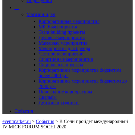
Подрядчики
—
Магазин идей
Корпоративные мероприятия
MICE-меропрития
Team-building проекты
Деловые мероприятия
Массовые мероприятия
Мероприятия для бренда
Частное мероприятие
Спортивные мероприятия
Социальные проекты
Корпоративное мероприятие бюджетом
более 2000 у.е.
Корпоративное мероприятие бюджетом до
2000 у.е.
Новогодние корпоративы
Свадьбы
Детские праздники
События
eventmarket.ru
>
События
>
В Сочи пройдет международный
IV MICE FORUM SOCHI 2020