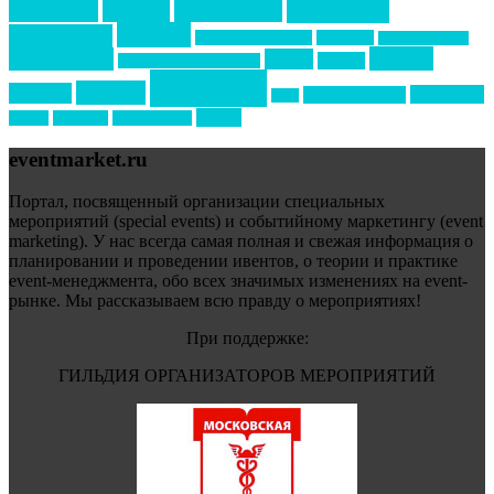
маркетинг
кейтеринг
конкурс
конференция
новости
менеджмент
новости подрядчиков
новый год
новый год экспо
премия
образование
отдых
подарки
организация мероприятий
события
свадьбы
реклама
технологии
спортивный ивент
сочи
форум
туризм
фестиваль
филипп котлер
eventmarket.ru
Портал, посвященный организации специальных
мероприятий (special events) и событийному маркетингу (event
marketing). У нас всегда самая полная и свежая информация о
планировании и проведении ивентов, о теории и практике
event-менеджмента, обо всех значимых изменениях на event-
рынке. Мы рассказываем всю правду о мероприятиях!
При поддержке:
ГИЛЬДИЯ ОРГАНИЗАТОРОВ МЕРОПРИЯТИЙ