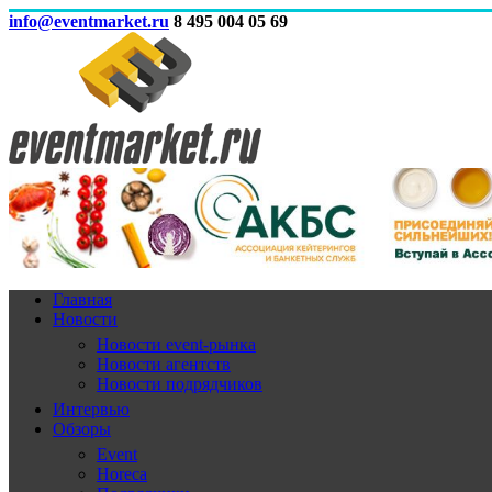
info@eventmarket.ru
8 495 004 05 69
Главная
Новости
Новости event-рынка
Новости агентств
Новости подрядчиков
Интервью
Обзоры
Event
Horeca