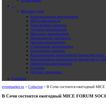
Подрядчики
—
Магазин идей
Корпоративные мероприятия
MICE-меропрития
Team-building проекты
Деловые мероприятия
Массовые мероприятия
Мероприятия для бренда
Частное мероприятие
Спортивные мероприятия
Социальные проекты
Корпоративное мероприятие бюджетом более 2
Корпоративное мероприятие бюджетом до 2000
Новогодние корпоративы
Свадьбы
Детские праздники
События
eventmarket.ru
>
События
>
В Сочи состоится ежегодный MICE
В Сочи состоится ежегодный MICE FORUM SOCHI 