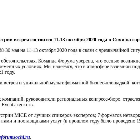
ии встреч состоится 11-13 октября 2020 года в Сочи на г
30 мая на 11-13 октября 2020 года в связи с чрезвычайной си
обстоятельствах. Команда Форума уверена, что осенью возникне
ременных условиях. Мы надеемся, что в атмосфере взаимной по
21 году.
стреч и уникальной мультиформатной бизнес-площадкой, котора
компаний, руководители региональных конгресс-бюро, отраслев
Event агентств.
устрии MICE от лучших спикеров-экспертов; 7 форматов нетворки
нтами и поставщиками услуг (в прошлом году было проведено 15
ceforumsochi.ru
.