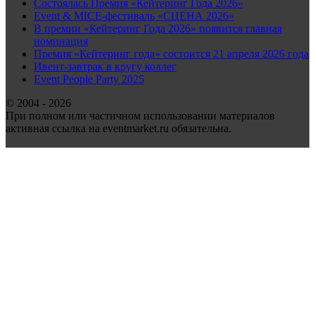
Состоялась Премия «Кейтеринг Года 2026»
Event & MICE-фестиваль «СЦЕНА 2026»
В премии «Кейтеринг Года 2026» появится главная
номинация
Премия «Кейтеринг года» состоится 21 апреля 2026 года
Ивент-завтрак в кругу коллег
Event People Party 2025
© 2004 - 2026
При полном или частичном использовании материалов
активная ссылка на eventmarket.ru обязательна.