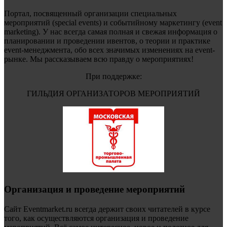
Портал, посвященный организации специальных
мероприятий (special events) и событийному маркетингу (event
marketing). У нас всегда самая полная и свежая информация о
планировании и проведении ивентов, о теории и практике
event-менеджмента, обо всех значимых изменениях на event-
рынке. Мы рассказываем всю правду о мероприятиях!
При поддержке:
ГИЛЬДИЯ ОРГАНИЗАТОРОВ МЕРОПРИЯТИЙ
Организация и проведение мероприятий
Сайт Eventmarket.ru всегда держит своих читателей в курсе
того, как осуществляются организация и проведение