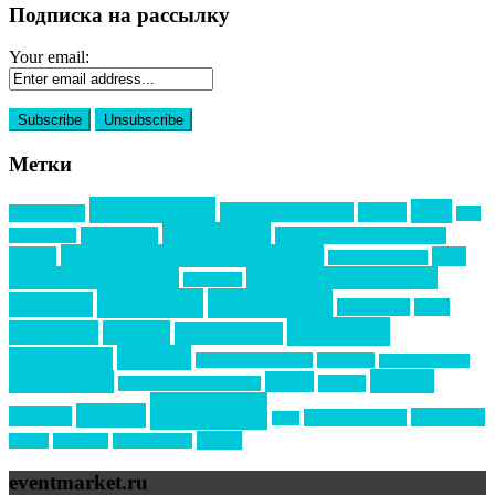
Подписка на рассылку
Your email:
Метки
event премия
mice
global event forum
horeca
event-прорыв
PR в
Золотой пазл
Top marketing
Информационное партнерство
секторе B2B
Премия СТОЛИЧНЫЙ БАНКЕТ
НАОМ
акмр
Премия Созвездие
бизнес-мероприятия
выездные мероприятия
ведомости
интервью
интересное
выставки
интурмаркет
кейсы
маркетинг
кейтеринг
конкурс
конференция
новости
менеджмент
новости подрядчиков
новый год
новый год экспо
премия
образование
отдых
подарки
организация мероприятий
события
свадьбы
реклама
технологии
спортивный ивент
сочи
форум
туризм
фестиваль
филипп котлер
eventmarket.ru