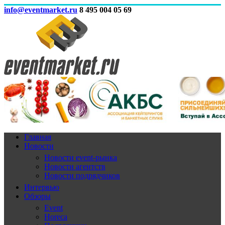
info@eventmarket.ru
8 495 004 05 69
Главная
Новости
Новости event-рынка
Новости агентств
Новости подрядчиков
Интервью
Обзоры
Event
Horeca