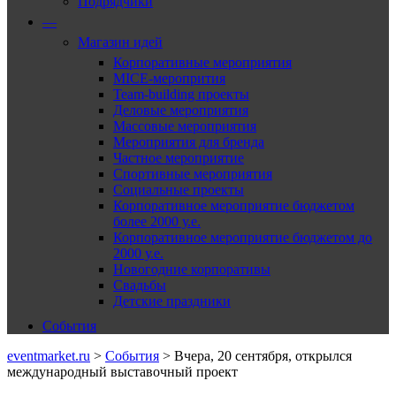
Подрядчики
—
Магазин идей
Корпоративные мероприятия
MICE-меропрития
Team-building проекты
Деловые мероприятия
Массовые мероприятия
Мероприятия для бренда
Частное мероприятие
Спортивные мероприятия
Социальные проекты
Корпоративное мероприятие бюджетом
более 2000 у.е.
Корпоративное мероприятие бюджетом до
2000 у.е.
Новогодние корпоративы
Свадьбы
Детские праздники
События
eventmarket.ru
>
События
>
Вчера, 20 сентября, открылся
международный выставочный проект