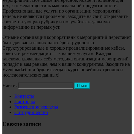
мероприятий. Всё самое интересное, новое и полезное для
тех, кто желает достичь максимальной продуктивности.
Профессиональные услуги по организации мероприятий
теперь не являются проблемой: заходите на сайт, открывайте
соответствующую рубрику и получайте актуальную
информацию из первых уст.
Отныне организация корпоративных мероприятий перестанет
быть для вас и ваших партнёров трудностью.
Структурированные и хорошо проанализированные кейсы,
советы и рекомендации — к вашим услугам. Каждая
зарекомендовавшая себя методика организации мероприятий
попадёт к вам раньше, чем к вашим конкурентам. Заходите на
Eventmarket.ru и будьте всегда в курсе новейших трендов и
исследовательских данных!
Найти:
Контакты
Партнеры
Размещение рекламы
Сотрудничество
Свежие записи