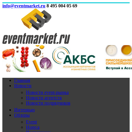
info@eventmarket.ru
8 495 004 05 69
Главная
Новости
Новости event-рынка
Новости агентств
Новости подрядчиков
Интервью
Обзоры
Event
Horeca