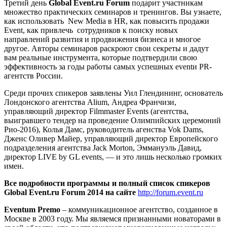
Третий день
Global Event.ru Forum
подарит участникам
множество практических семинаров и тренингов. Вы узнаете,
как использовать New Media в HR, как повысить продажи
Event, как привлечь сотрудников к поиску новых
направлений развития и продвижения бизнеса и многое
другое. Авторы семинаров раскроют свои секреты и дадут
вам реальные инструмента, которые подтвердили свою
эффективность за годы работы самых успешных eventи PR-
агентств России.
Среди прочих спикеров заявлены Уил Глендининг, основатель
Лондонского агентства Alium, Андреа Франчизи,
управляющий директор Filmmaster Events (агентства,
выигравшего тендер на проведение Олимпийских церемоний
Рио-2016), Колья Дамс, руководитель агенства Vok Dams,
Дженс Оливер Майер, управляющий директор Европейского
подразделения агентства Jack Morton, Эммануэль Давид,
директор LIVE by GL events, — и это лишь несколько громких
имен.
Все подробности программы и полный список спикеров
Global Event.ru Forum 2014 на сайте
http://forum.event.ru
Eventum Premo
– коммуникационное агентство, созданное в
Москве в 2003 году. Мы являемся признанными новаторами в