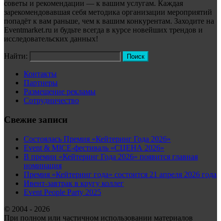
советы и рекомендации — к вашим услугам. Каждая
зарекомендовавшая себя методика организации мероприятий
попадёт к вам раньше, чем к вашим конкурентам. Заходите на
Eventmarket.ru и будьте всегда в курсе новейших трендов и
исследовательских данных!
Найти:
Контакты
Партнеры
Размещение рекламы
Сотрудничество
Свежие записи
Состоялась Премия «Кейтеринг Года 2026»
Event & MICE-фестиваль «СЦЕНА 2026»
В премии «Кейтеринг Года 2026» появится главная
номинация
Премия «Кейтеринг года» состоится 21 апреля 2026 года
Ивент-завтрак в кругу коллег
Event People Party 2025
© 2004 - 2026
При полном или частичном использовании материалов