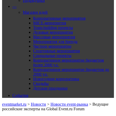
Подрядчики
—
Магазин идей
Корпоративные мероприятия
MICE-меропрития
Team-building проекты
Деловые мероприятия
Массовые мероприятия
Мероприятия для бренда
Частное мероприятие
Спортивные мероприятия
Социальные проекты
Корпоративное мероприятие бюджетом
более 2000 у.е.
Корпоративное мероприятие бюджетом до
2000 у.е.
Новогодние корпоративы
Свадьбы
Детские праздники
События
eventmarket.ru
>
Новости
>
Новости event-рынка
>
Ведущие
российские эксперты на Global Event.ru Forum