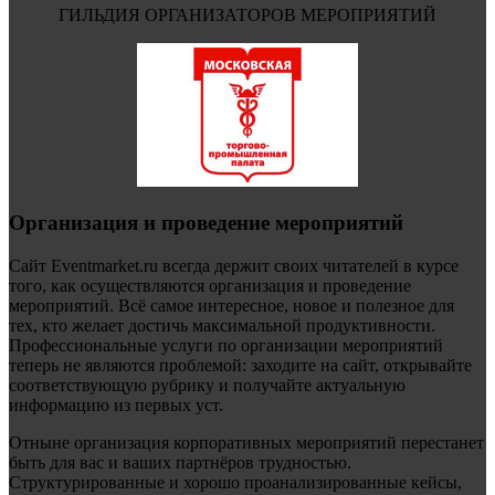
ГИЛЬДИЯ ОРГАНИЗАТОРОВ МЕРОПРИЯТИЙ
Организация и проведение мероприятий
Сайт Eventmarket.ru всегда держит своих читателей в курсе
того, как осуществляются организация и проведение
мероприятий. Всё самое интересное, новое и полезное для
тех, кто желает достичь максимальной продуктивности.
Профессиональные услуги по организации мероприятий
теперь не являются проблемой: заходите на сайт, открывайте
соответствующую рубрику и получайте актуальную
информацию из первых уст.
Отныне организация корпоративных мероприятий перестанет
быть для вас и ваших партнёров трудностью.
Структурированные и хорошо проанализированные кейсы,