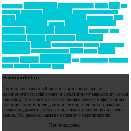
event премия
mice
global event forum
horeca
event-прорыв
PR в
Золотой пазл
Top marketing
Информационное партнерство
секторе B2B
Премия СТОЛИЧНЫЙ БАНКЕТ
НАОМ
акмр
Премия Созвездие
бизнес-мероприятия
выездные мероприятия
ведомости
интервью
интересное
выставки
интурмаркет
кейсы
маркетинг
кейтеринг
конкурс
конференция
новости
менеджмент
новости подрядчиков
новый год
новый год экспо
премия
образование
отдых
подарки
организация мероприятий
события
свадьбы
реклама
технологии
спортивный ивент
сочи
форум
туризм
фестиваль
филипп котлер
eventmarket.ru
Портал, посвященный организации специальных
мероприятий (special events) и событийному маркетингу (event
marketing). У нас всегда самая полная и свежая информация о
планировании и проведении ивентов, о теории и практике
event-менеджмента, обо всех значимых изменениях на event-
рынке. Мы рассказываем всю правду о мероприятиях!
При поддержке: