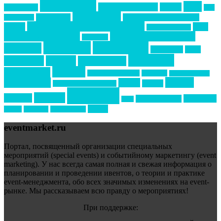
event премия
mice
global event forum
horeca
event-прорыв
PR в
Золотой пазл
Top marketing
Информационное партнерство
секторе B2B
Премия СТОЛИЧНЫЙ БАНКЕТ
НАОМ
акмр
Премия Созвездие
бизнес-мероприятия
выездные мероприятия
ведомости
интервью
интересное
выставки
интурмаркет
кейсы
маркетинг
кейтеринг
конкурс
конференция
новости
менеджмент
новости подрядчиков
новый год
новый год экспо
премия
образование
отдых
подарки
организация мероприятий
события
свадьбы
реклама
технологии
спортивный ивент
сочи
форум
туризм
фестиваль
филипп котлер
eventmarket.ru
Портал, посвященный организации специальных
мероприятий (special events) и событийному маркетингу (event
marketing). У нас всегда самая полная и свежая информация о
планировании и проведении ивентов, о теории и практике
event-менеджмента, обо всех значимых изменениях на event-
рынке. Мы рассказываем всю правду о мероприятиях!
При поддержке: