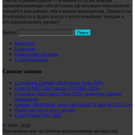
советы и рекомендации — к вашим услугам. Каждая
зарекомендовавшая себя методика организации мероприятий
попадёт к вам раньше, чем к вашим конкурентам. Заходите на
Eventmarket.ru и будьте всегда в курсе новейших трендов и
исследовательских данных!
Найти:
Контакты
Партнеры
Размещение рекламы
Сотрудничество
Свежие записи
Состоялась Премия «Кейтеринг Года 2026»
Event & MICE-фестиваль «СЦЕНА 2026»
В премии «Кейтеринг Года 2026» появится главная
номинация
Премия «Кейтеринг года» состоится 21 апреля 2026 года
Ивент-завтрак в кругу коллег
Event People Party 2025
© 2004 - 2026
При полном или частичном использовании материалов