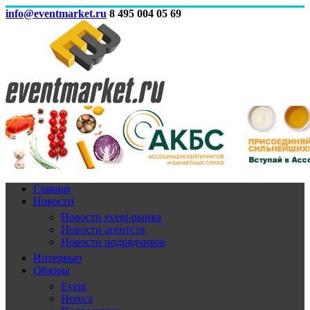
info@eventmarket.ru
8 495 004 05 69
Главная
Новости
Новости event-рынка
Новости агентств
Новости подрядчиков
Интервью
Обзоры
Event
Horeca