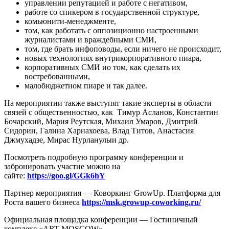
управлении репутацией и работе с негативом,
работе со спикером в государственной структуре,
комьюнити-менеджменте,
том, как работать с оппозиционно настроенными
журналистами и враждебными СМИ,
том, где брать инфоповоды, если ничего не происходит,
новых технологиях внутрикорпоративного пиара,
корпоративных СМИ ио том, как сделать их
востребованными,
малобюджетном пиаре и так далее.
На мероприятии также выступят такие эксперты в области
связей с общественностью, как Тимур Асланов, Константин
Бочарский, Мария Реутская, Михаил Умаров, Дмитрий
Сидорин, Галина Харнахоева, Влад Титов, Анастасия
Джмухадзе, Мирас Нурланулыи др.
Посмотреть подробную программу конференции и
забронировать участие можно на
сайте:
https://goo.gl/GGk6hY
Партнер мероприятия — Коворкинг GrowUp. Платформа для
Роста вашего бизнеса
https://msk.growup-coworking.ru/
Официальная площадка конференции — Гостиничный
комплекс «ART MOSCOW»