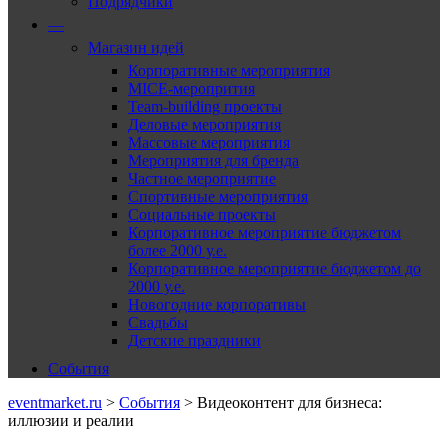
Подрядчики
—
Магазин идей
Корпоративные мероприятия
MICE-меропрития
Team-building проекты
Деловые мероприятия
Массовые мероприятия
Мероприятия для бренда
Частное мероприятие
Спортивные мероприятия
Социальные проекты
Корпоративное мероприятие бюджетом
более 2000 у.е.
Корпоративное мероприятие бюджетом до
2000 у.е.
Новогодние корпоративы
Свадьбы
Детские праздники
События
eventmarket.ru
>
События
>
Видеоконтент для бизнеса:
иллюзии и реалии