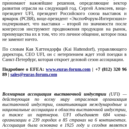
принимают важнейшие решения, определяющие вектор
развития отрасли на следующий год. Сергей Алексеев, вице-
президент UFI, президент Российского союза выставок и
ярмарок (РСВЯ), вице-президент «ЭкспоФорум-Интернэшнл»
подчеркивает, что выставки – второй по значимости после
конгрессов инструмент продвижения продукции на рынок,
преимущества их в том, что это личное общение, которое пока
не заменит ничто.
По словам Кая Хаттендорфа (Kai Hattendorf), управляющего
директора, CEO UFI, он с нетерпением ждет этой поездки в
Санкт-Петербург, которая откроет деловой сезон ассоциации.
Подробнее о EFEA:
www.euras-forum.com
| +7 (812) 320 96
89 |
sales@euras-forum.com
Всемирная ассоциация выставочной индустрии
(UFI) —
действующая по всему миру отраслевая организация
выставочной индустрии, охватывающая международные и
национальные ассоциации в области выставочной индустрии,
а также их партнеров. UFI объединяет 684 члена-
организации в 239 городах в 85 странах на 6 континентах.
Ассоциация была основана в 1925 году и сегодня является