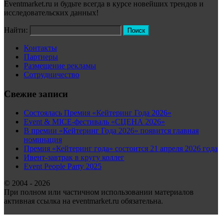
Eventmarket.ru и будьте всегда в курсе новейших трендов и
исследовательских данных!
Найти:
Контакты
Партнеры
Размещение рекламы
Сотрудничество
Свежие записи
Состоялась Премия «Кейтеринг Года 2026»
Event & MICE-фестиваль «СЦЕНА 2026»
В премии «Кейтеринг Года 2026» появится главная
номинация
Премия «Кейтеринг года» состоится 21 апреля 2026 года
Ивент-завтрак в кругу коллег
Event People Party 2025
© 2004 - 2026
При полном или частичном использовании материалов
активная ссылка на eventmarket.ru обязательна.