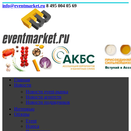
info@eventmarket.ru
8 495 004 05 69
Главная
Новости
Новости event-рынка
Новости агентств
Новости подрядчиков
Интервью
Обзоры
Event
Horeca