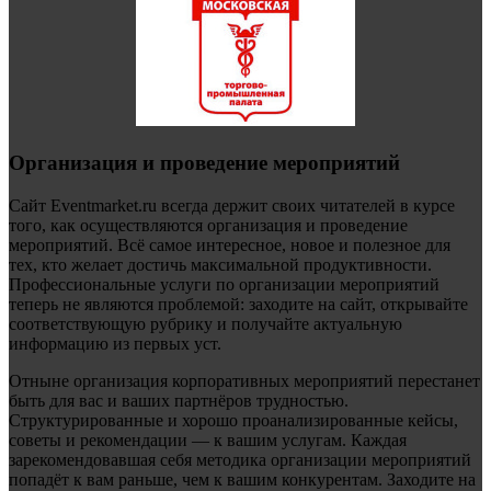
Организация и проведение мероприятий
Сайт Eventmarket.ru всегда держит своих читателей в курсе
того, как осуществляются организация и проведение
мероприятий. Всё самое интересное, новое и полезное для
тех, кто желает достичь максимальной продуктивности.
Профессиональные услуги по организации мероприятий
теперь не являются проблемой: заходите на сайт, открывайте
соответствующую рубрику и получайте актуальную
информацию из первых уст.
Отныне организация корпоративных мероприятий перестанет
быть для вас и ваших партнёров трудностью.
Структурированные и хорошо проанализированные кейсы,
советы и рекомендации — к вашим услугам. Каждая
зарекомендовавшая себя методика организации мероприятий
попадёт к вам раньше, чем к вашим конкурентам. Заходите на