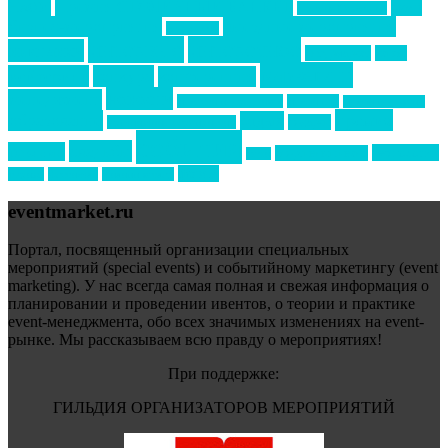
Премия СТОЛИЧНЫЙ БАНКЕТ
НАОМ
акмр
Премия Созвездие
бизнес-мероприятия
выездные мероприятия
ведомости
интервью
интересное
выставки
интурмаркет
кейсы
маркетинг
кейтеринг
конкурс
конференция
новости
менеджмент
новости подрядчиков
новый год
новый год экспо
премия
образование
отдых
подарки
организация мероприятий
события
свадьбы
реклама
технологии
спортивный ивент
сочи
форум
туризм
фестиваль
филипп котлер
eventmarket.ru
Портал, посвященный организации специальных
мероприятий (special events) и событийному маркетингу (event
marketing). У нас всегда самая полная и свежая информация о
планировании и проведении ивентов, о теории и практике
event-менеджмента, обо всех значимых изменениях на event-
рынке. Мы рассказываем всю правду о мероприятиях!
При поддержке:
ГИЛЬДИЯ ОРГАНИЗАТОРОВ МЕРОПРИЯТИЙ