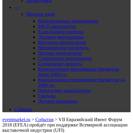
Подрядчики
—
Магазин идей
Корпоративные мероприятия
MICE-меропрития
Team-building проекты
Деловые мероприятия
Массовые мероприятия
Мероприятия для бренда
Частное мероприятие
Спортивные мероприятия
Социальные проекты
Корпоративное мероприятие бюджетом
более 2000 у.е.
Корпоративное мероприятие бюджетом до
2000 у.е.
Новогодние корпоративы
Свадьбы
Детские праздники
События
eventmarket.ru
>
События
>
VII Евразийский Ивент Форум
2018 (EFEA) пройдёт при поддержке Всемирной ассоциации
выставочной индустрии (UFI)