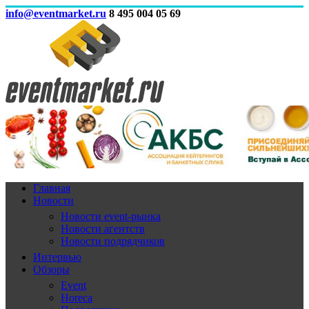
info@eventmarket.ru
8 495 004 05 69
Главная
Новости
Новости event-рынка
Новости агентств
Новости подрядчиков
Интервью
Обзоры
Event
Horeca