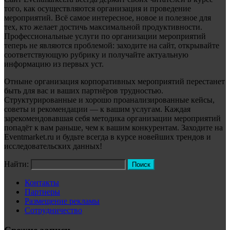
того, как осуществляются организация и проведение
мероприятий. Всё самое интересное, новое и полезное для
тех, кто желает достичь максимальной продуктивности.
Профессиональные услуги по организации мероприятий
теперь не являются проблемой: заходите на сайт, открывайте
соответствующую рубрику и получайте актуальную
информацию из первых уст.
Отныне организация корпоративных мероприятий перестанет
быть для вас и ваших партнёров трудностью.
Структурированные и хорошо проанализированные кейсы,
советы и рекомендации — к вашим услугам. Каждая
зарекомендовавшая себя методика организации мероприятий
попадёт к вам раньше, чем к вашим конкурентам. Заходите на
Eventmarket.ru и будьте всегда в курсе новейших трендов и
исследовательских данных!
Найти:
Контакты
Партнеры
Размещение рекламы
Сотрудничество