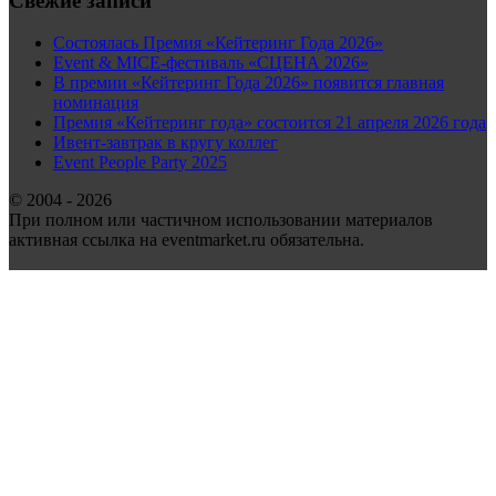
Свежие записи
Состоялась Премия «Кейтеринг Года 2026»
Event & MICE-фестиваль «СЦЕНА 2026»
В премии «Кейтеринг Года 2026» появится главная
номинация
Премия «Кейтеринг года» состоится 21 апреля 2026 года
Ивент-завтрак в кругу коллег
Event People Party 2025
© 2004 - 2026
При полном или частичном использовании материалов
активная ссылка на eventmarket.ru обязательна.