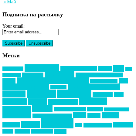
« Май
Подписка на рассылку
Your email:
Метки
event премия
mice
global event forum
horeca
event-прорыв
PR в
Золотой пазл
Top marketing
Информационное партнерство
секторе B2B
Премия СТОЛИЧНЫЙ БАНКЕТ
НАОМ
акмр
Премия Созвездие
бизнес-мероприятия
выездные мероприятия
ведомости
интервью
интересное
выставки
интурмаркет
кейсы
маркетинг
кейтеринг
конкурс
конференция
новости
менеджмент
новости подрядчиков
новый год
новый год экспо
премия
образование
отдых
подарки
организация мероприятий
события
свадьбы
реклама
технологии
спортивный ивент
сочи
форум
туризм
фестиваль
филипп котлер