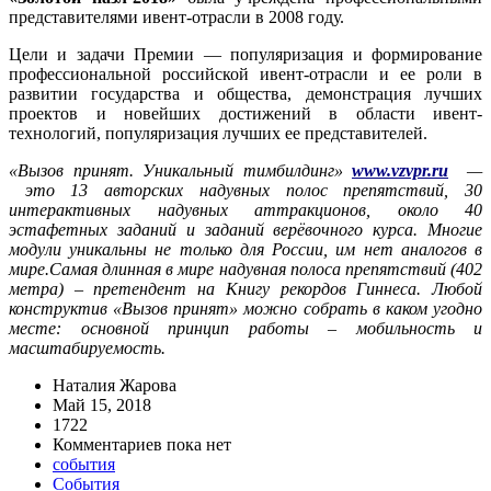
представителями ивент-отрасли в 2008 году.
Цели и задачи Премии — популяризация и формирование
профессиональной российской ивент-отрасли и ее роли в
развитии государства и общества, демонстрация лучших
проектов и новейших достижений в области ивент-
технологий, популяризация лучших ее представителей.
«Вызов принят. Уникальный тимбилдинг»
www.
vzvpr.
ru
—
это 13 авторских надувных полос препятствий, 30
интерактивных надувных аттракционов, около 40
эстафетных заданий и заданий верёвочного курса. Многие
модули уникальны не только для России, им нет аналогов в
мире.Самая длинная в мире надувная полоса препятствий (402
метра) – претендент на Книгу рекордов Гиннеса. Любой
конструктив «Вызов принят» можно собрать в каком угодно
месте: основной принцип работы – мобильность и
масштабируемость.
Наталия Жарова
Май 15, 2018
1722
Комментариев пока нет
события
События