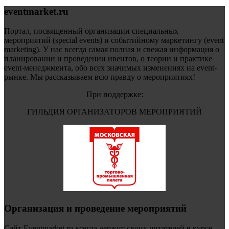
eventmarket.ru
Портал, посвященный организации специальных
мероприятий (special events) и событийному маркетингу (event
marketing). У нас всегда самая полная и свежая информация о
планировании и проведении ивентов, о теории и практике
event-менеджмента, обо всех значимых изменениях на event-
рынке. Мы рассказываем всю правду о мероприятиях!
При поддержке:
ГИЛЬДИЯ ОРГАНИЗАТОРОВ МЕРОПРИЯТИЙ
Организация и проведение мероприятий
Сайт Eventmarket.ru всегда держит своих читателей в курсе