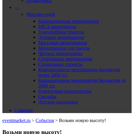
Подрядчики
—
Магазин идей
Корпоративные мероприятия
MICE-меропрития
Team-building проекты
Деловые мероприятия
Массовые мероприятия
Мероприятия для бренда
Частное мероприятие
Спортивные мероприятия
Социальные проекты
Корпоративное мероприятие бюджетом
более 2000 у.е.
Корпоративное мероприятие бюджетом до
2000 у.е.
Новогодние корпоративы
Свадьбы
Детские праздники
События
eventmarket.ru
>
События
>
Возьми новую высоту!
Возьми новую высоту!