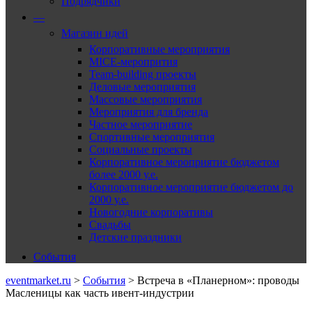
Подрядчики
—
Магазин идей
Корпоративные мероприятия
MICE-меропрития
Team-building проекты
Деловые мероприятия
Массовые мероприятия
Мероприятия для бренда
Частное мероприятие
Спортивные мероприятия
Социальные проекты
Корпоративное мероприятие бюджетом
более 2000 у.е.
Корпоративное мероприятие бюджетом до
2000 у.е.
Новогодние корпоративы
Свадьбы
Детские праздники
События
eventmarket.ru
>
События
>
Встреча в «Планерном»: проводы
Масленицы как часть ивент-индустрии