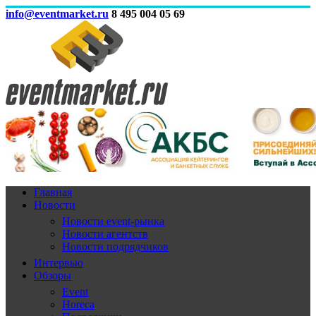
info@eventmarket.ru
8 495 004 05 69
Главная
Новости
Новости event-рынка
Новости агентств
Новости подрядчиков
Интервью
Обзоры
Event
Horeca