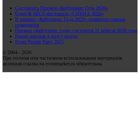
Состоялась Премия «Кейтеринг Года 2026»
Event & MICE-фестиваль «СЦЕНА 2026»
В премии «Кейтеринг Года 2026» появится главная
номинация
Премия «Кейтеринг года» состоится 21 апреля 2026 года
Ивент-завтрак в кругу коллег
Event People Party 2025
© 2004 - 2026
При полном или частичном использовании материалов
активная ссылка на eventmarket.ru обязательна.