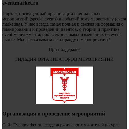
eventmarket.ru
Портал, посвященный организации специальных
мероприятий (special events) и событийному маркетингу (event
marketing). У нас всегда самая полная и свежая информация о
планировании и проведении ивентов, о теории и практике
event-менеджмента, обо всех значимых изменениях на event-
рынке. Мы рассказываем всю правду о мероприятиях!
При поддержке:
ГИЛЬДИЯ ОРГАНИЗАТОРОВ МЕРОПРИЯТИЙ
Организация и проведение мероприятий
Сайт Eventmarket.ru всегда держит своих читателей в курсе