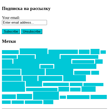
Подписка на рассылку
Your email:
Метки
event премия
mice
global event forum
horeca
event-прорыв
PR в
Золотой пазл
Top marketing
Информационное партнерство
секторе B2B
Премия СТОЛИЧНЫЙ БАНКЕТ
НАОМ
акмр
Премия Созвездие
бизнес-мероприятия
выездные мероприятия
ведомости
интервью
интересное
выставки
интурмаркет
кейсы
маркетинг
кейтеринг
конкурс
конференция
новости
менеджмент
новости подрядчиков
новый год
новый год экспо
премия
образование
отдых
подарки
организация мероприятий
события
свадьбы
реклама
технологии
спортивный ивент
сочи
форум
туризм
фестиваль
филипп котлер