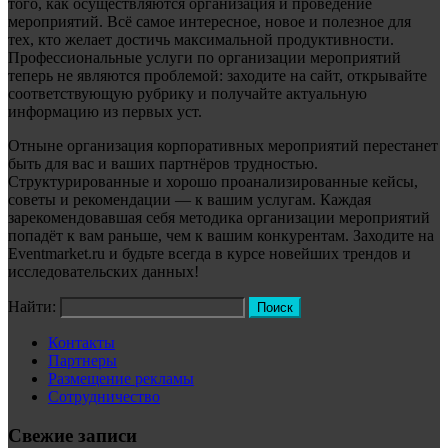
того, как осуществляются организация и проведение
мероприятий. Всё самое интересное, новое и полезное для
тех, кто желает достичь максимальной продуктивности.
Профессиональные услуги по организации мероприятий
теперь не являются проблемой: заходите на сайт, открывайте
соответствующую рубрику и получайте актуальную
информацию из первых уст.
Отныне организация корпоративных мероприятий перестанет
быть для вас и ваших партнёров трудностью.
Структурированные и хорошо проанализированные кейсы,
советы и рекомендации — к вашим услугам. Каждая
зарекомендовавшая себя методика организации мероприятий
попадёт к вам раньше, чем к вашим конкурентам. Заходите на
Eventmarket.ru и будьте всегда в курсе новейших трендов и
исследовательских данных!
Найти:
Контакты
Партнеры
Размещение рекламы
Сотрудничество
Свежие записи