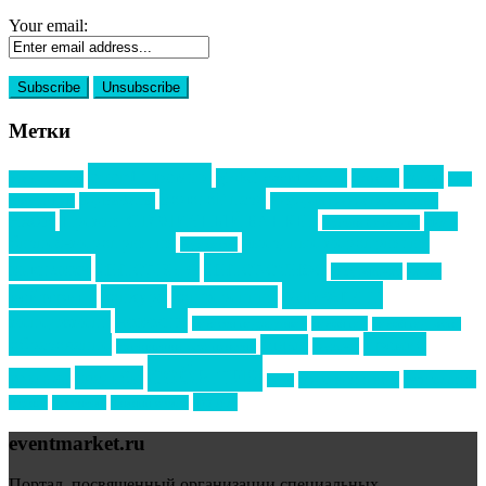
Your email:
Метки
event премия
mice
global event forum
horeca
event-прорыв
PR в
Золотой пазл
Top marketing
Информационное партнерство
секторе B2B
Премия СТОЛИЧНЫЙ БАНКЕТ
НАОМ
акмр
Премия Созвездие
бизнес-мероприятия
выездные мероприятия
ведомости
интервью
интересное
выставки
интурмаркет
кейсы
маркетинг
кейтеринг
конкурс
конференция
новости
менеджмент
новости подрядчиков
новый год
новый год экспо
премия
образование
отдых
подарки
организация мероприятий
события
свадьбы
реклама
технологии
спортивный ивент
сочи
форум
туризм
фестиваль
филипп котлер
eventmarket.ru
Портал, посвященный организации специальных