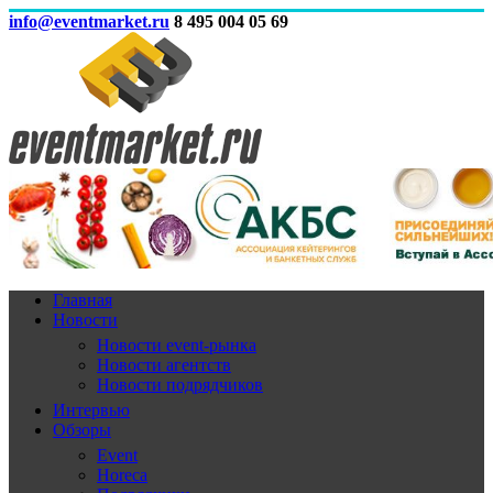
info@eventmarket.ru
8 495 004 05 69
Главная
Новости
Новости event-рынка
Новости агентств
Новости подрядчиков
Интервью
Обзоры
Event
Horeca