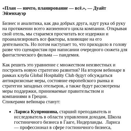
«План — ничто, планирование — всё.», — Дуайт
Эйзенхауэр
Бизнес и аналитика, как два добрых друга, идут рука об руку
на протяжении всего жизненного цикла компании. Открывая
свой отель, мы стараемся просчитать все издержки и
проанализировать все факторы, влияющие на его
деятельность. Но потом наступает то, что приходило в голову
разве что сценаристам при написании очередного сюжета для
фантастического фильма — пандемия.
Как решить это уравнение с множеством неизвестных и
построить новую стратегию развития? На втором вебинаре в
рамках клуба Global Hospitality Club будут обсуждаться
антикризисные меры, состояние европейского рынка и
стратегии западных отельеров, а также будут рассмотрены
меры поддержки, принимаемые правительством и
компаниями в Греции.
Спикерами вебинара станут:
Лариса Купрюшина,
старший преподаватель и
исследователь в области управления доходам, Школа
гостиничного бизнеса в Гааге, Нидерланды. Лариса
— профессионал в сфере гостиничного бизнеса,