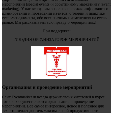
мероприятий (special events) и событийному маркетингу (event
marketing). У нас всегда самая полная и свежая информация о
планировании и проведении ивентов, о теории и практике
event-менеджмента, обо всех значимых изменениях на event-
рынке. Мы рассказываем всю правду о мероприятиях!
При поддержке:
ГИЛЬДИЯ ОРГАНИЗАТОРОВ МЕРОПРИЯТИЙ
Организация и проведение мероприятий
Сайт Eventmarket.ru всегда держит своих читателей в курсе
того, как осуществляются организация и проведение
мероприятий. Всё самое интересное, новое и полезное для
тех, кто желает достичь максимальной продуктивности.