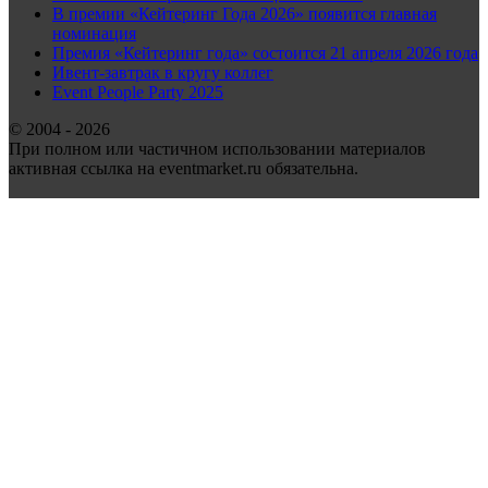
В премии «Кейтеринг Года 2026» появится главная
номинация
Премия «Кейтеринг года» состоится 21 апреля 2026 года
Ивент-завтрак в кругу коллег
Event People Party 2025
© 2004 - 2026
При полном или частичном использовании материалов
активная ссылка на eventmarket.ru обязательна.