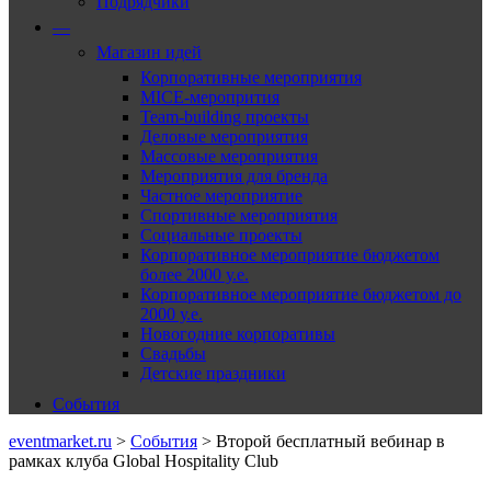
Подрядчики
—
Магазин идей
Корпоративные мероприятия
MICE-меропрития
Team-building проекты
Деловые мероприятия
Массовые мероприятия
Мероприятия для бренда
Частное мероприятие
Спортивные мероприятия
Социальные проекты
Корпоративное мероприятие бюджетом
более 2000 у.е.
Корпоративное мероприятие бюджетом до
2000 у.е.
Новогодние корпоративы
Свадьбы
Детские праздники
События
eventmarket.ru
>
События
>
Второй бесплатный вебинар в
рамках клуба Global Hospitality Club