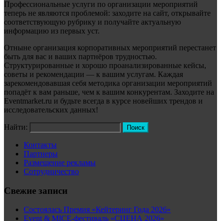
Профессиональные услуги по организации мероприятий
теперь не являются проблемой: заходите на сайт, открывайте
соответствующую рубрику и получайте актуальную
информацию из первых уст.
Отныне организация корпоративных мероприятий перестанет
быть для вас и ваших партнёров трудностью.
Структурированные и хорошо проанализированные кейсы,
советы и рекомендации — к вашим услугам. Каждая
зарекомендовавшая себя методика организации мероприятий
попадёт к вам раньше, чем к вашим конкурентам. Заходите на
Eventmarket.ru и будьте всегда в курсе новейших трендов и
исследовательских данных!
Найти:
Контакты
Партнеры
Размещение рекламы
Сотрудничество
Свежие записи
Состоялась Премия «Кейтеринг Года 2026»
Event & MICE-фестиваль «СЦЕНА 2026»