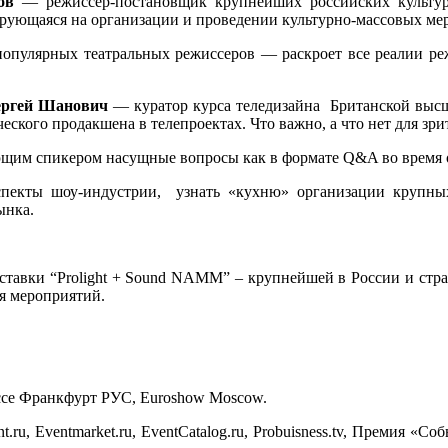
ов
— режиссер-постановщик крупнейших российских культур
ирующаяся на организации и проведении культурно-массовых ме
пулярных театральных режиссеров — раскроет все реалии ре
ергей Шанович
— куратор курса теледизайна Британской выс
кого продакшена в телепроектах. Что важно, а что нет для зри
щим спикером насущные вопросы как в формате Q&A во время о
аспекты шоу-индустрии, узнать «кухню» организации крупны
ынка.
ыставки “Prolight + Sound NAMM” – крупнейшей в России и стр
ия мероприятий.
ссе Франкфурт РУС, Euroshow Moscow.
u, Eventmarket.ru, EventCatalog.ru, Probuisness.tv, Премия «С