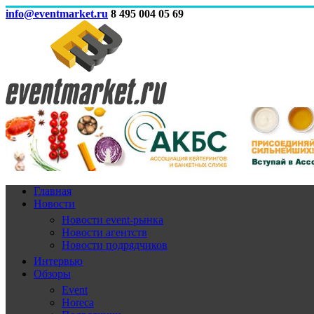
info@eventmarket.ru
8 495 004 05 69
Главная
Новости
Новости event-рынка
Новости агентств
Новости подрядчиков
Интервью
Обзоры
Event
Horeca