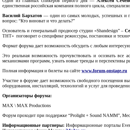
Один из главных спикеров первого дня —
Алексей Сечен
единственная российская компания полного цикла, специализ
Василий Бархатов
— один из самых молодых, успешных и по
вопрос: “Кто виноват и что делать?”
Основатель и генеральный продюсер студии «Shandesign” –
С
ТНТ» поговорит о специфике режиссуры, постановки и техничес
Формат форума дает возможность обсудить с любым интересую
Это реальная возможность прочувствовать и осознать все 
механизмами программ, узнать новые тренды и перспективы р
Полная информация и билеты на сайте
www.forum-onstage.ru
Участие в форуме дает возможность свободного посещения в
оборудования, инсталляций, технологий и услуг для проведен
Организаторы форума:
MAX \ MAX Productions
Форум проходит при поддержке “Prolight + Sound NAMM”, Ме
Информационные партнеры
:
Информационные порталы Event.r