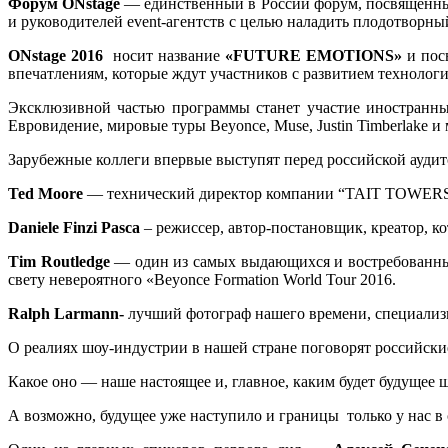
Форум ONstage
— единственный в России форум, посвященный
и руководителей event-агентств с целью наладить плодотворны
ONstage 2016
носит название
«FUTURE EMOTIONS»
и пос
впечатлениям, которые ждут участников с развитием технологи
Эксклюзивной частью программы станет участие иностранны
Евровидение, мировые туры Beyonce, Muse, Justin Timberlake и
Зарубежные коллеги впервые выступят перед российской аудит
Ted Moore
— технический директор компании “TAIT TOWERS” 
Daniele Finzi Pasca
– режиссер, автор-постановщик, креатор, к
Tim Routledge
— один из самых выдающихся и востребованных
свету невероятного «Beyonce Formation World Tour 2016.
Ralph Larmann-
лучший фотограф нашего времени, специализ
О реалиях шоу-индустрии в нашей стране поговорят российски
Какое оно — наше настоящее и, главное, каким будет будущее 
А возможно, будущее уже наступило и границы только у нас в 