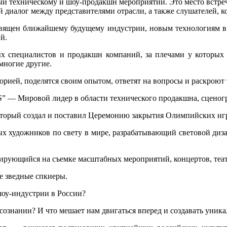
 техническому и шоу-продакшн мероприятий. Это место встречи
й диалог между представителями отрасли, а также слушателей, к
вящен ближайшему будущему индустрии, новым технологиям в 
й.
х специалистов и продакшн компаний, за плечами у которых
 многие другие.
орией, поделятся своим опытом, ответят на вопросы и раскроют
— Мировой лидер в области технического продакшна, сценогр
оторый создал и поставил Церемонию закрытия Олимпийских игр 
 художников по свету в мире, разрабатывающий световой диза
ирующийся на съемке масштабных мероприятий, концертов, теа
е зведные спкиеры.
шоу-индустрии в России?
сознании? И что мешает нам двигаться вперед и создавать уник