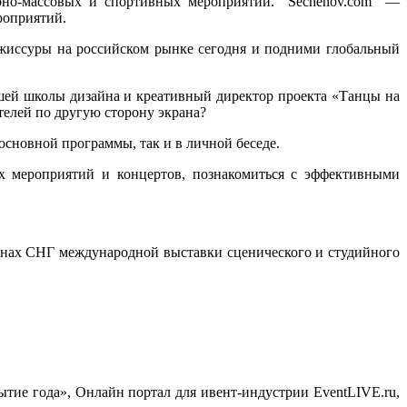
но-массовых и спортивных мероприятий. “Sechenov.com” —
роприятий.
жиссуры на российском рынке сегодня и подними глобальный
шей школы дизайна и креативный директор проекта «Танцы на
телей по другую сторону экрана?
сновной программы, так и в личной беседе.
х мероприятий и концертов, познакомиться с эффективными
анах СНГ международной выставки сценического и студийного
обытие года», Онлайн портал для ивент-индустрии EventLIVE.ru,