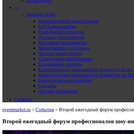
Подрядчики
—
Магазин идей
Корпоративные мероприятия
MICE-меропрития
Team-building проекты
Деловые мероприятия
Массовые мероприятия
Мероприятия для бренда
Частное мероприятие
Спортивные мероприятия
Социальные проекты
Корпоративное мероприятие бюджетом более 2
Корпоративное мероприятие бюджетом до 2000
Новогодние корпоративы
Свадьбы
Детские праздники
События
eventmarket.ru
>
События
>
Второй ежегодный форум профессио
Второй ежегодный форум профессионалов шоу-ин