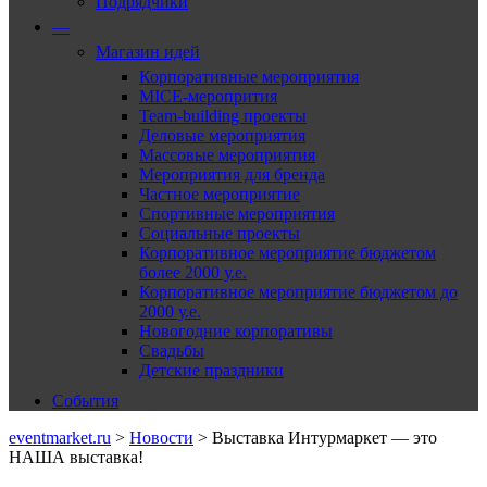
Подрядчики
—
Магазин идей
Корпоративные мероприятия
MICE-меропрития
Team-building проекты
Деловые мероприятия
Массовые мероприятия
Мероприятия для бренда
Частное мероприятие
Спортивные мероприятия
Социальные проекты
Корпоративное мероприятие бюджетом
более 2000 у.е.
Корпоративное мероприятие бюджетом до
2000 у.е.
Новогодние корпоративы
Свадьбы
Детские праздники
События
eventmarket.ru
>
Новости
>
Выставка Интурмаркет — это
НАША выставка!