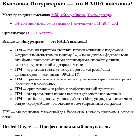
Выставка Интурмаркет — это НАША выставка!
Место проведения выставки:
МВЦ «Крокус Экспо»
(
Схема проезда
)
Официальный пресс-релиз выставки Интурмаркет (ITM) 2014
(
doc
)
Организатор:
ООО «Экспотур»
Выставка «Интурмаркет» — это НАША выставка!
ITM
— главная туристская выставка, которая официально поддержана
Федеральным агентством по туризму РФ, а также другими федеральными
службами и профессиональными организациями, способствующими
развитию туристической индустрии в России
ITM
— туристская выставка, которая проводится российским
организатором — компанией «ЭКСПОТУР»
ITM
— призвана отвечать интересам всех участников туристического рынка
(российских и зарубежных)
ITM
— ориентирована на работу с профессиональной аудиторией
ITM
— это продуманная ценовая политика для участников выставки
ITM
— это благоприятные условия работы в Международном выставочном
центре «Крокус Экспо», отвечающего всем современным стандартам
ITM
— это реализация уникальной для Российских выставок программы деловых
встреч
Hosted Buyers — Профессиональный покупатель