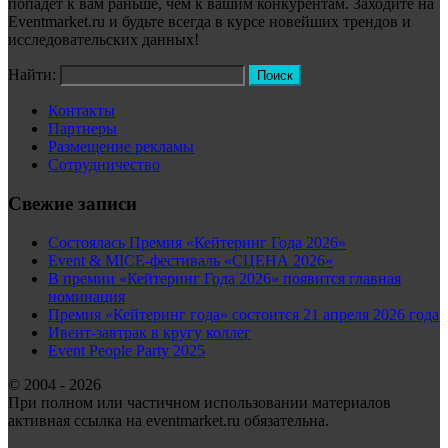
попадёт к вам раньше, чем к вашим конкурентам. Заходите на
Eventmarket.ru и будьте всегда в курсе новейших трендов и
исследовательских данных!
Найти:
Контакты
Партнеры
Размещение рекламы
Сотрудничество
Свежие записи
Состоялась Премия «Кейтеринг Года 2026»
Event & MICE-фестиваль «СЦЕНА 2026»
В премии «Кейтеринг Года 2026» появится главная
номинация
Премия «Кейтеринг года» состоится 21 апреля 2026 года
Ивент-завтрак в кругу коллег
Event People Party 2025
© 2004 - 2026
При полном или частичном использовании материалов
активная ссылка на eventmarket.ru обязательна.