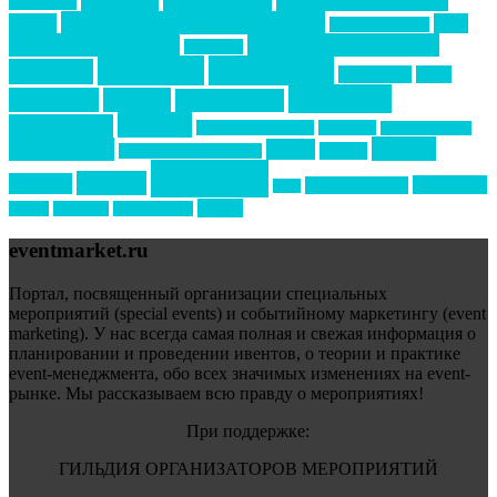
Золотой пазл
Top marketing
Информационное партнерство
секторе B2B
Премия СТОЛИЧНЫЙ БАНКЕТ
НАОМ
акмр
Премия Созвездие
бизнес-мероприятия
выездные мероприятия
ведомости
интервью
интересное
выставки
интурмаркет
кейсы
маркетинг
кейтеринг
конкурс
конференция
новости
менеджмент
новости подрядчиков
новый год
новый год экспо
премия
образование
отдых
подарки
организация мероприятий
события
свадьбы
реклама
технологии
спортивный ивент
сочи
форум
туризм
фестиваль
филипп котлер
eventmarket.ru
Портал, посвященный организации специальных
мероприятий (special events) и событийному маркетингу (event
marketing). У нас всегда самая полная и свежая информация о
планировании и проведении ивентов, о теории и практике
event-менеджмента, обо всех значимых изменениях на event-
рынке. Мы рассказываем всю правду о мероприятиях!
При поддержке:
ГИЛЬДИЯ ОРГАНИЗАТОРОВ МЕРОПРИЯТИЙ