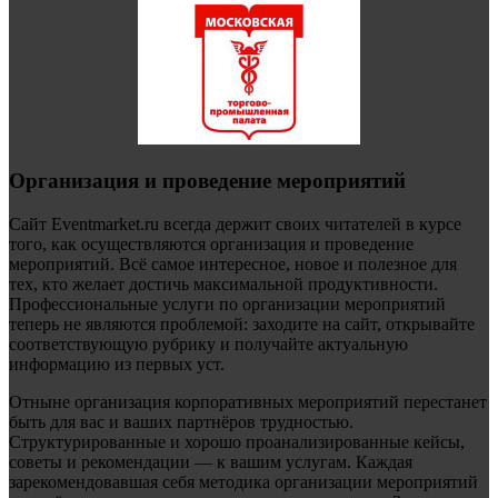
Организация и проведение мероприятий
Сайт Eventmarket.ru всегда держит своих читателей в курсе
того, как осуществляются организация и проведение
мероприятий. Всё самое интересное, новое и полезное для
тех, кто желает достичь максимальной продуктивности.
Профессиональные услуги по организации мероприятий
теперь не являются проблемой: заходите на сайт, открывайте
соответствующую рубрику и получайте актуальную
информацию из первых уст.
Отныне организация корпоративных мероприятий перестанет
быть для вас и ваших партнёров трудностью.
Структурированные и хорошо проанализированные кейсы,
советы и рекомендации — к вашим услугам. Каждая
зарекомендовавшая себя методика организации мероприятий