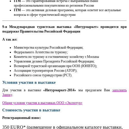
ITM
— это гарантированная встреча с выбранными Вами
профессиональными покупателями из регионов России
ITM
— это активная деловая программа, которая осветит все актуальные
вопросы в сфере туристической индустрии
9-я Международная туристская выставка «Интурмаркет» проводится при
поддержке Правительства Российской Федерации
А так же:
Министерства культуры Российской Федерации;
Федерального Агентства по туризму;
Комитета по туризму и гостиничному хозяйству г.Москвы
Управления делами Президента Российской Федерации;
Всемирной туристской организации при ООН (ЮНВТО);
Ассоциации туроператоров России (АТОР);
Российского союза туриндустрии (РСТ).
Условия участия в выставке
Для участия в выставке
«Интурмаркет-2014»
мы предлагаем Вам
заполнить
Заявку
.
Общие условия участия в выставках ООО «Экспотур»
Стоимость участия в выставке
Регистрационный взнос:
350 EURO* (размещение в официальном каталоге выставки,