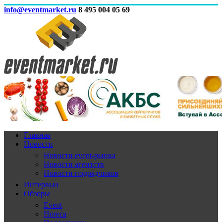
info@eventmarket.ru
8 495 004 05 69
Главная
Новости
Новости event-рынка
Новости агентств
Новости подрядчиков
Интервью
Обзоры
Event
Horeca