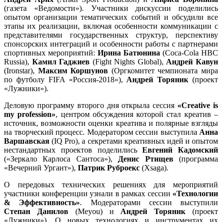
(газета «Ведомости»). Участники дискуссии поделились
опытом организации тематических событий и обсудили все
этапы их реализации, включая особенности коммуникации с
представителями государственных структур, перспективу
спонсорских интеграций и особенности работы с партнерами
спортивных мероприятий:
Ирина Батюнина
(Coca-Cola HBC
Russia),
Камил Гаджиев
(Fight Nights Global),
Андрей Кавун
(Ironstar),
Максим Коршунов
(Оргкомитет чемпионата мира
по футболу FIFA «Россия-2018»),
Андрей Торяник
(проект
«Лужники»).
Деловую программу второго дня открыла сессия
«Creative is
my profession»
, центром обсуждения которой стал креатив –
источник, возможности оценки креатива и полярные взгляды
на творческий процесс. Модератором сессии выступила
Анна
Варшавская
(IQ Pro), а секретами креативных идей и опытом
нестандартных проектов поделились
Евгений Кадомский
(«Зеркало Карлоса Сантоса»),
Денис Ртищев
(программа
«Вечерний Ургант»),
Патрик Руброекс
(Xsaga).
О передовых технических решениях для мероприятий
участники конференции узнали в рамках сессии
«Технологии
& Эффективность»
. Модераторами сессии выступили
Степан Данилов
(Meyou) и
Андрей Торяник
(проект
«Лужники»). О новых технологиях и инструментах их