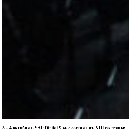
3 – 4 октября в SAP Digital Space состоялась XIII ежегодная