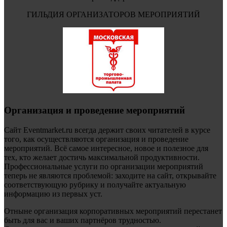
ГИЛЬДИЯ ОРГАНИЗАТОРОВ МЕРОПРИЯТИЙ
Организация и проведение мероприятий
Сайт Eventmarket.ru всегда держит своих читателей в курсе
того, как осуществляются организация и проведение
мероприятий. Всё самое интересное, новое и полезное для
тех, кто желает достичь максимальной продуктивности.
Профессиональные услуги по организации мероприятий
теперь не являются проблемой: заходите на сайт, открывайте
соответствующую рубрику и получайте актуальную
информацию из первых уст.
Отныне организация корпоративных мероприятий перестанет
быть для вас и ваших партнёров трудностью.