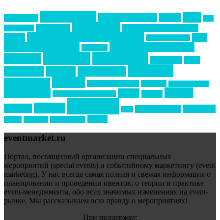
event премия
mice
global event forum
horeca
event-прорыв
PR в
Золотой пазл
Top marketing
Информационное партнерство
секторе B2B
Премия СТОЛИЧНЫЙ БАНКЕТ
НАОМ
акмр
Премия Созвездие
бизнес-мероприятия
выездные мероприятия
ведомости
интервью
интересное
выставки
интурмаркет
кейсы
маркетинг
кейтеринг
конкурс
конференция
новости
менеджмент
новости подрядчиков
новый год
новый год экспо
премия
образование
отдых
подарки
организация мероприятий
события
свадьбы
реклама
технологии
спортивный ивент
сочи
форум
туризм
фестиваль
филипп котлер
eventmarket.ru
Портал, посвященный организации специальных
мероприятий (special events) и событийному маркетингу (event
marketing). У нас всегда самая полная и свежая информация о
планировании и проведении ивентов, о теории и практике
event-менеджмента, обо всех значимых изменениях на event-
рынке. Мы рассказываем всю правду о мероприятиях!
При поддержке: