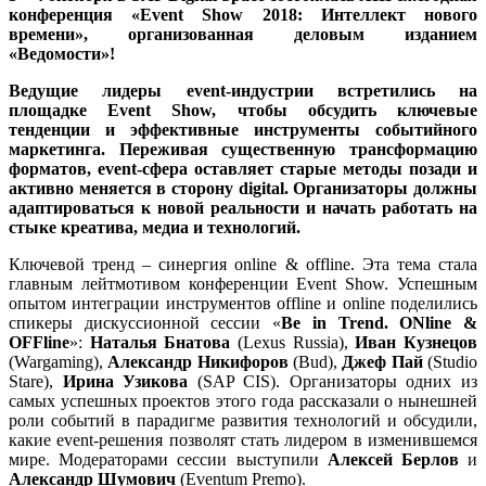
конференция «Event Show 2018: Интеллект нового
времени», организованная деловым изданием
«Ведомости»!
Ведущие лидеры
event
-индустрии встретились на
площадке
Event
Show
, чтобы обсудить ключевые
тенденции и эффективные инструменты событийного
маркетинга. Переживая существенную трансформацию
форматов,
event
-сфера оставляет старые методы позади и
активно меняется в сторону
digital
. Организаторы должны
адаптироваться к новой реальности и начать работать на
стыке креатива, медиа и технологий.
Ключевой тренд – синергия online & offline. Эта тема стала
главным лейтмотивом конференции Event Show. Успешным
опытом интеграции инструментов offline и online поделились
спикеры дискуссионной сессии «
Be in Trend.
ONline
&
OFFline
»:
Наталья Бнатова
(Lexus Russia),
Иван Кузнецов
(Wargaming),
Александр Никифоров
(Bud),
Джеф Пай
(Studio
Stare),
Ирина Узикова
(SAP CIS). Организаторы одних из
самых успешных проектов этого года рассказали о нынешней
роли событий в парадигме развития технологий и обсудили,
какие event-решения позволят стать лидером в изменившемся
мире. Модераторами сессии выступили
Алексей Берлов
и
Александр Шумович
(Eventum Premo).