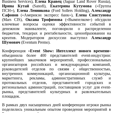
Business Services),
Елена Кравец
(Jaguar Land Rover Russia),
Ирина Кутай
(Sanofi),
Екатерина Кутумова
(«Группа
ПСН»),
Елена Ленникова
(Ford Sollers Holding),
Александр
Сафонов
(«Америкэн экспресс банк»),
Елена Свистунова
(Mars CIS),
Оксана Трофимова
(«Вымпелком») обсудили
ключевые вопросы оценки эффективности событий в
денежном эквиваленте, поговорили о распределении
бюджетов, тендерах и рентабельности, ценообразовании на
креатив. Модератором дискуссии выступил
Александр
Шумович
(Eventum Premo).
Конференция «
Event
Show
: Интеллект нового времени
»
объединила более 400 представителей event-индустрии:
крупнейших заказчиков мероприятий, профессиональных
организаторов российских и международных компаний,
руководителей отделов по связям с общественностью,
внутренних коммуникаций, организационной культуры,
маркетинга, рекламы, административных служб и
протокольных отделов, представителей городских и
региональных администраций, поставщиков услуг для event-
рынка, представителей культурных и развлекательных
площадок.
В рамках двух насыщенных дней конференции игроки рынка
поделились уникальным опытом проведения мероприятий в