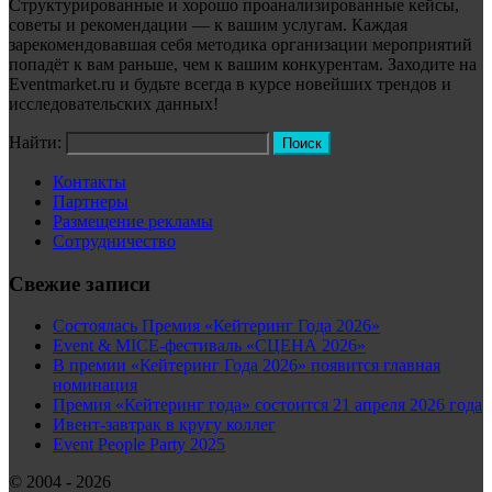
Структурированные и хорошо проанализированные кейсы,
советы и рекомендации — к вашим услугам. Каждая
зарекомендовавшая себя методика организации мероприятий
попадёт к вам раньше, чем к вашим конкурентам. Заходите на
Eventmarket.ru и будьте всегда в курсе новейших трендов и
исследовательских данных!
Найти:
Контакты
Партнеры
Размещение рекламы
Сотрудничество
Свежие записи
Состоялась Премия «Кейтеринг Года 2026»
Event & MICE-фестиваль «СЦЕНА 2026»
В премии «Кейтеринг Года 2026» появится главная
номинация
Премия «Кейтеринг года» состоится 21 апреля 2026 года
Ивент-завтрак в кругу коллег
Event People Party 2025
© 2004 - 2026