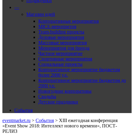
Подрядчики
—
Магазин идей
Корпоративные мероприятия
MICE-меропрития
Team-building проекты
Деловые мероприятия
Массовые мероприятия
Мероприятия для бренда
Частное мероприятие
Спортивные мероприятия
Социальные проекты
Корпоративное мероприятие бюджетом
более 2000 у.е.
Корпоративное мероприятие бюджетом до
2000 у.е.
Новогодние корпоративы
Свадьбы
Детские праздники
События
eventmarket.ru
>
События
>
XIII ежегодная конференция
«Event Show 2018: Интеллект нового времени», ПОСТ-
РЕЛИЗ