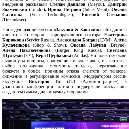
внедрения рассказали
Степан Данилов
(Meyou),
Дмитрий
Знаменский
(Tundra),
Ирина Петрова
(Julius Meinl),
Оксана
Салихова
(Vein Technologies),
Евгений Степанов
(Dreamlaser).
Последующая дискуссия
«Закупки & Заказчик»
объединила
клиентов со стороны корпоративного сектора:
Екатерина
Бирюкова
(Servier Russia),
Александра Богдан
(ЦУМ),
Алена
Кулаченкова
(Shop & Show),
Оксана Лабунец
(Brayne),
Алена Павлюченкова
(Burger King Russia),
Светлана
Шульман
(EY),
Вера Щербакова
(Adidas). На повестку были
выдвинуты вопросы, волнующие и заказчиков, и агентства:
выбор подрядчика, стоимость тендера, неразглашение
бюджета в брифе, причины отказа агентств от тендера,
снижение и регулирование комиссии. Модератором сессии
выступила
Виктория Тот
(ИД «Администрация»), а
участники конференции активно поддержали дискуссию,
создав тем самым диалог между сторонами.