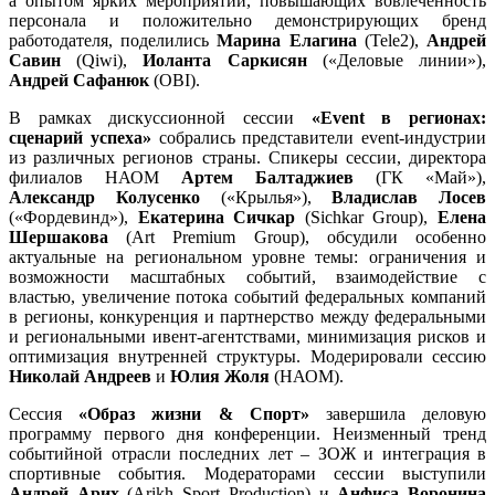
а опытом ярких мероприятий, повышающих вовлеченность
персонала и положительно демонстрирующих бренд
работодателя, поделились
Марина Елагина
(Tele2),
Андрей
Савин
(Qiwi),
Иоланта Саркисян
(«Деловые линии»),
Андрей Сафанюк
(OBI).
В рамках дискуссионной сессии
«Event в регионах:
сценарий успеха»
собрались представители event-индустрии
из различных регионов страны. Спикеры сессии, директора
филиалов НАОМ
Артем Балтаджиев
(ГК «Май»),
Александр Колусенко
(«Крылья»),
Владислав Лосев
(«Фордевинд»),
Екатерина Сичкар
(Sichkar Group),
Елена
Шершакова
(Art Premium Group), обсудили особенно
актуальные на региональном уровне темы: ограничения и
возможности масштабных событий, взаимодействие с
властью, увеличение потока событий федеральных компаний
в регионы, конкуренция и партнерство между федеральными
и региональными ивент-агентствами, минимизация рисков и
оптимизация внутренней структуры. Модерировали сессию
Николай Андреев
и
Юлия Жоля
(НАОМ).
Сессия
«Образ жизни & Спорт»
завершила деловую
программу первого дня конференции. Неизменный тренд
событийной отрасли последних лет – ЗОЖ и интеграция в
спортивные события. Модераторами сессии выступили
Андрей Арих
(Arikh Sport Production) и
Анфиса Воронина