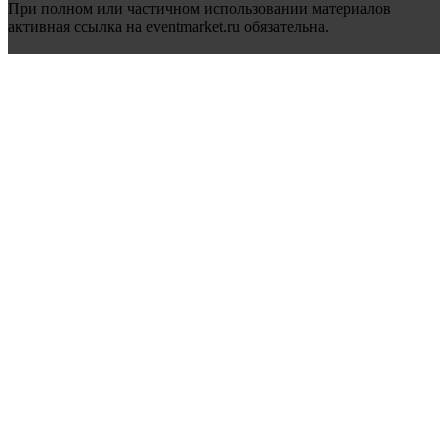
При полном или частичном использовании материалов
активная ссылка на eventmarket.ru обязательна.