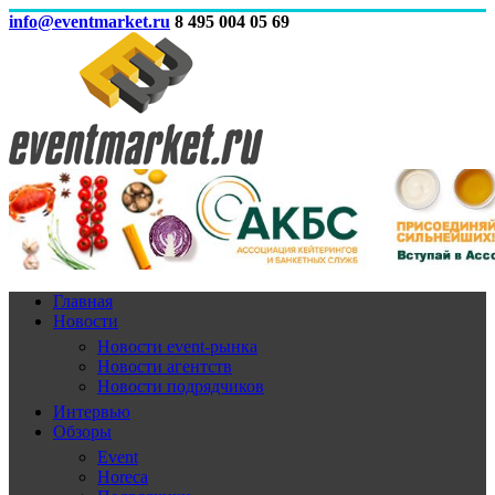
info@eventmarket.ru
8 495 004 05 69
Главная
Новости
Новости event-рынка
Новости агентств
Новости подрядчиков
Интервью
Обзоры
Event
Horeca