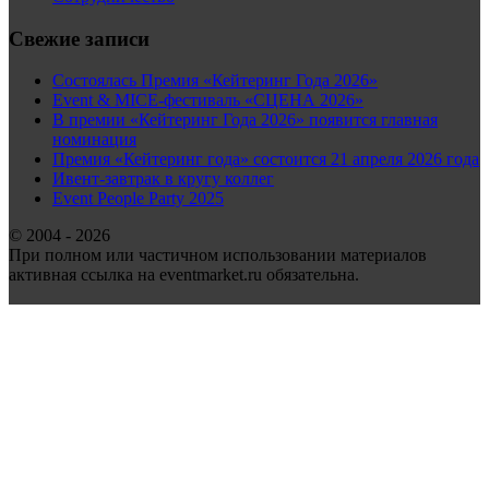
Свежие записи
Состоялась Премия «Кейтеринг Года 2026»
Event & MICE-фестиваль «СЦЕНА 2026»
В премии «Кейтеринг Года 2026» появится главная
номинация
Премия «Кейтеринг года» состоится 21 апреля 2026 года
Ивент-завтрак в кругу коллег
Event People Party 2025
© 2004 - 2026
При полном или частичном использовании материалов
активная ссылка на eventmarket.ru обязательна.