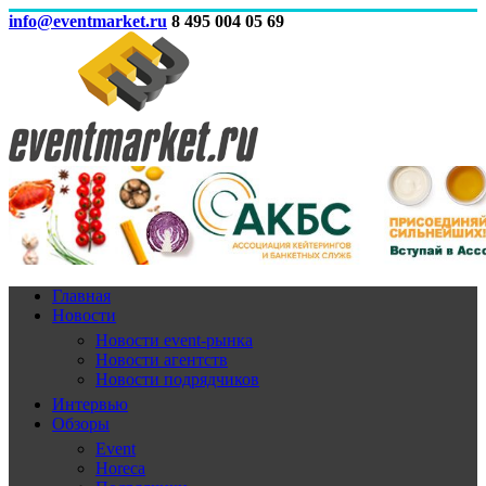
info@eventmarket.ru
8 495 004 05 69
Главная
Новости
Новости event-рынка
Новости агентств
Новости подрядчиков
Интервью
Обзоры
Event
Horeca