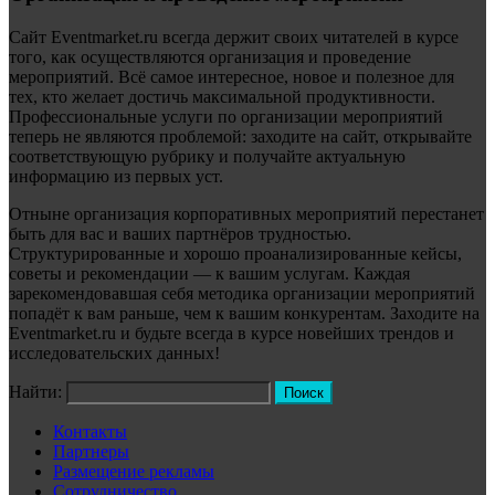
Сайт Eventmarket.ru всегда держит своих читателей в курсе
того, как осуществляются организация и проведение
мероприятий. Всё самое интересное, новое и полезное для
тех, кто желает достичь максимальной продуктивности.
Профессиональные услуги по организации мероприятий
теперь не являются проблемой: заходите на сайт, открывайте
соответствующую рубрику и получайте актуальную
информацию из первых уст.
Отныне организация корпоративных мероприятий перестанет
быть для вас и ваших партнёров трудностью.
Структурированные и хорошо проанализированные кейсы,
советы и рекомендации — к вашим услугам. Каждая
зарекомендовавшая себя методика организации мероприятий
попадёт к вам раньше, чем к вашим конкурентам. Заходите на
Eventmarket.ru и будьте всегда в курсе новейших трендов и
исследовательских данных!
Найти:
Контакты
Партнеры
Размещение рекламы
Сотрудничество