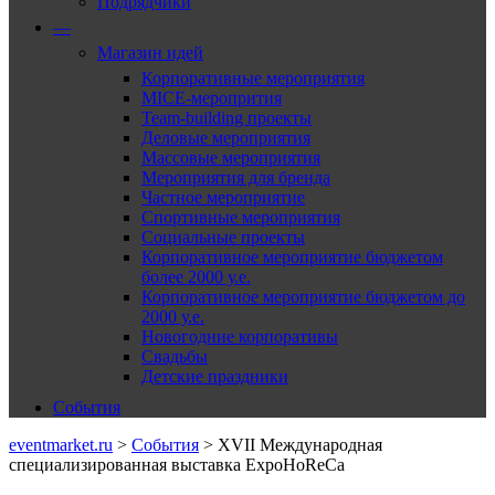
Подрядчики
—
Магазин идей
Корпоративные мероприятия
MICE-меропрития
Team-building проекты
Деловые мероприятия
Массовые мероприятия
Мероприятия для бренда
Частное мероприятие
Спортивные мероприятия
Социальные проекты
Корпоративное мероприятие бюджетом
более 2000 у.е.
Корпоративное мероприятие бюджетом до
2000 у.е.
Новогодние корпоративы
Свадьбы
Детские праздники
События
eventmarket.ru
>
События
>
XVII Международная
специализированная выставка ExpoHoReCa