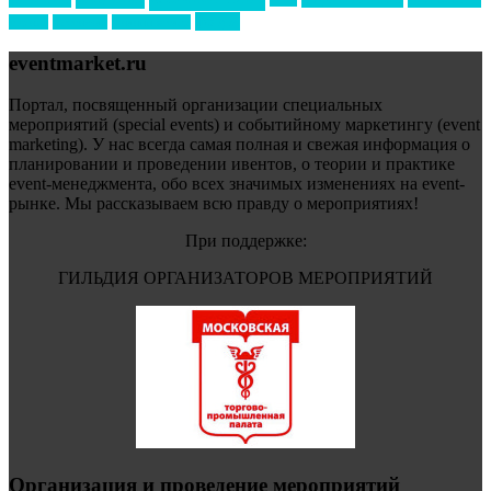
форум
туризм
фестиваль
филипп котлер
eventmarket.ru
Портал, посвященный организации специальных
мероприятий (special events) и событийному маркетингу (event
marketing). У нас всегда самая полная и свежая информация о
планировании и проведении ивентов, о теории и практике
event-менеджмента, обо всех значимых изменениях на event-
рынке. Мы рассказываем всю правду о мероприятиях!
При поддержке:
ГИЛЬДИЯ ОРГАНИЗАТОРОВ МЕРОПРИЯТИЙ
Организация и проведение мероприятий