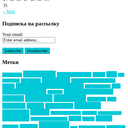
31
« Май
Подписка на рассылку
Your email:
Метки
event премия
mice
global event forum
horeca
event-прорыв
PR в
Золотой пазл
Top marketing
Информационное партнерство
секторе B2B
Премия СТОЛИЧНЫЙ БАНКЕТ
НАОМ
акмр
Премия Созвездие
бизнес-мероприятия
выездные мероприятия
ведомости
интервью
интересное
выставки
интурмаркет
кейсы
маркетинг
кейтеринг
конкурс
конференция
новости
менеджмент
новости подрядчиков
новый год
новый год экспо
премия
образование
отдых
подарки
организация мероприятий
события
свадьбы
реклама
технологии
спортивный ивент
сочи