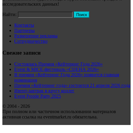
исследовательских данных!
Найти:
Контакты
Партнеры
Размещение рекламы
Сотрудничество
Свежие записи
Состоялась Премия «Кейтеринг Года 2026»
Event & MICE-фестиваль «СЦЕНА 2026»
В премии «Кейтеринг Года 2026» появится главная
номинация
Премия «Кейтеринг года» состоится 21 апреля 2026 года
Ивент-завтрак в кругу коллег
Event People Party 2025
© 2004 - 2026
При полном или частичном использовании материалов
активная ссылка на eventmarket.ru обязательна.