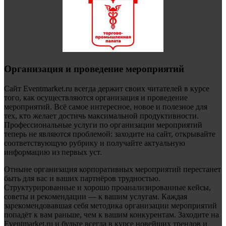
Организация и проведение мероприятий
Сайт Eventmarket.ru всегда держит своих читателей в курсе
того, как осуществляются организация и проведение
мероприятий. Всё самое интересное, новое и полезное для
тех, кто желает достичь максимальной продуктивности.
Профессиональные услуги по организации мероприятий
теперь не являются проблемой: заходите на сайт, открывайте
соответствующую рубрику и получайте актуальную
информацию из первых уст.
Отныне организация корпоративных мероприятий перестанет
быть для вас и ваших партнёров трудностью.
Структурированные и хорошо проанализированные кейсы,
советы и рекомендации — к вашим услугам. Каждая
зарекомендовавшая себя методика организации мероприятий
попадёт к вам раньше, чем к вашим конкурентам. Заходите на
Eventmarket.ru и будьте всегда в курсе новейших трендов и