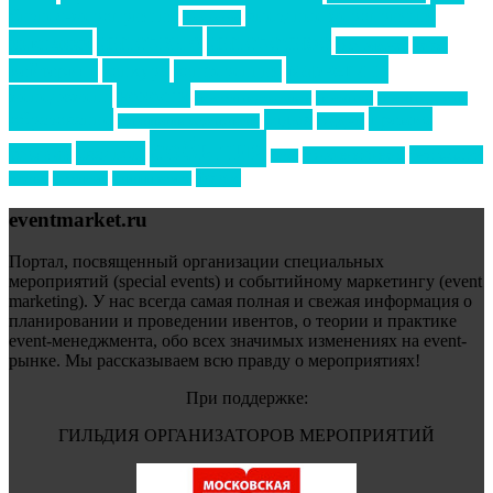
бизнес-мероприятия
выездные мероприятия
ведомости
интервью
интересное
выставки
интурмаркет
кейсы
маркетинг
кейтеринг
конкурс
конференция
новости
менеджмент
новости подрядчиков
новый год
новый год экспо
премия
образование
отдых
подарки
организация мероприятий
события
свадьбы
реклама
технологии
спортивный ивент
сочи
форум
туризм
фестиваль
филипп котлер
eventmarket.ru
Портал, посвященный организации специальных
мероприятий (special events) и событийному маркетингу (event
marketing). У нас всегда самая полная и свежая информация о
планировании и проведении ивентов, о теории и практике
event-менеджмента, обо всех значимых изменениях на event-
рынке. Мы рассказываем всю правду о мероприятиях!
При поддержке:
ГИЛЬДИЯ ОРГАНИЗАТОРОВ МЕРОПРИЯТИЙ