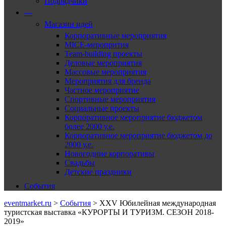
Подрядчики
—
Магазин идей
Корпоративные мероприятия
MICE-меропрития
Team-building проекты
Деловые мероприятия
Массовые мероприятия
Мероприятия для бренда
Частное мероприятие
Спортивные мероприятия
Социальные проекты
Корпоративное мероприятие бюджетом
более 2000 у.е.
Корпоративное мероприятие бюджетом до
2000 у.е.
Новогодние корпоративы
Свадьбы
Детские праздники
События
eventmarket.ru
>
События
>
XXV Юбилейная международная
туристская выставка «КУРОРТЫ И ТУРИЗМ. СЕЗОН 2018-
2019»