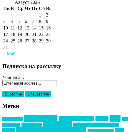
Август 2026
Пн
Вт
Ср
Чт
Пт
Сб
Вс
1
2
3
4
5
6
7
8
9
10
11
12
13
14
15
16
17
18
19
20
21
22
23
24
25
26
27
28
29
30
31
« Май
Подписка на рассылку
Your email:
Метки
event премия
mice
global event forum
horeca
event-прорыв
PR в
Золотой пазл
Top marketing
Информационное партнерство
секторе B2B
Премия СТОЛИЧНЫЙ БАНКЕТ
НАОМ
акмр
Премия Созвездие