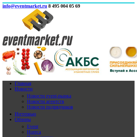
info@eventmarket.ru
8 495 004 05 69
Главная
Новости
Новости event-рынка
Новости агентств
Новости подрядчиков
Интервью
Обзоры
Event
Horeca