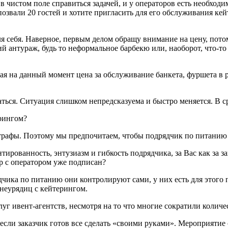
 чистом поле справиться задачей, и у операторов есть необходи
позвали 20 гостей и хотите пригласить для его обслуживания ке
я себя. Наверное, первым делом обращу внимание на цену, потом
 антураж, будь то неформальное барбекю или, наоборот, что-то
ивая на данный момент цена за обслуживание банкета, фуршета в 
аться. Ситуация слишком непредсказуема и быстро меняется. В ср
ерингом?
трафы. Поэтому мы предпочитаем, чтобы подрядчик по питанию в
ированность, энтузиазм и гибкость подрядчика, за Вас как за з
ор с оператором уже подписан?
чика по питанию они контролируют сами, у них есть для этого 
 неурядиц с кейтерингом.
слуг ивент-агентств, несмотря на то что многие сократили кол
, если заказчик готов все сделать «своими руками». Мероприяти