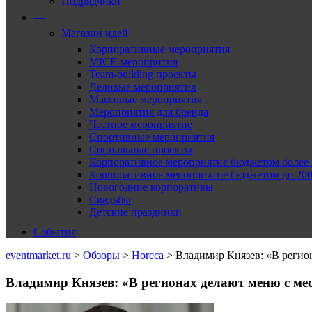
Подрядчики
—
Магазин идей
Корпоративные мероприятия
MICE-меропрития
Team-building проекты
Деловые мероприятия
Массовые мероприятия
Мероприятия для бренда
Частное мероприятие
Спортивные мероприятия
Социальные проекты
Корпоративное мероприятие бюджетом более 2
Корпоративное мероприятие бюджетом до 2000
Новогодние корпоративы
Свадьбы
Детские праздники
События
eventmarket.ru
>
Обзоры
>
Horeca
>
Владимир Князев: «В регио
Владимир Князев: «В регионах делают меню с м