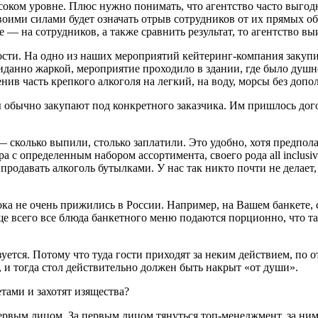
 высоком уровне. Плюс нужно понимать, что агентство часто выго
оими силами будет означать отрыв сотрудников от их прямых обя
е — на сотрудников, а также сравнить результат, то агентство 
сти. На одно из наших мероприятий кейтеринг-компания закупил
жиданно жаркой, мероприятие проходило в здании, где было душн
нив часть крепкого алкоголя на легкий, на воду, морсы без доп
 обычно закупают под конкретного заказчика. Им пришлось дог
 — сколько выпили, столько заплатили. Это удобно, хотя предпо
ра с определенным набором ассортимента, своего рода all inclus
 продавать алкоголь бутылками. У нас так никто почти не делает
а не очень прижились в России. Например, на Вашем банкете, с
аще всего все блюда банкетного меню подаются порционно, что т
уется. Потому что туда гости приходят за неким действием, по
 и тогда стол действительно должен быть накрыт «от души».
тами и захотят изящества?
первым лицом. За первым лицом тянуться топ-менеджмент, за ни