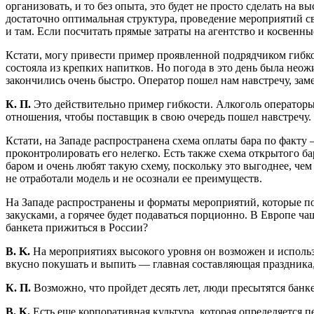
организовать, и то без опыта, это будет не просто сделать на
достаточно оптимальная структура, проведение мероприятий св
и там. Если посчитать прямые затраты на агентство и косвенны
Кстати, могу привести пример проявленной подрядчиком гибко
состояла из крепких напитков. Но погода в это день была нео
закончились очень быстро. Оператор пошел нам навстречу, заме
К. П.
Это действительно пример гибкости. Алкоголь операторы
отношения, чтобы поставщик в свою очередь пошел навст­речу.
Кстати, на Западе распространена схема оплаты бара по факту
проконтролировать его нелегко. Есть также схема открытого ба
баром и очень любят такую схему, поскольку это выгоднее, чем
не отработали модель и не осознали ее преимуществ.
На Западе распространены и форматы мероприятий, которые пок
закусками, а горячее будет подаваться порционно. В Европе ч
банкета прижиться в России?
В. K.
На мероприятиях высокого уровня он возможен и использ
вкусно покушать и выпить — главная составляющая праздника,
К. П.
Возможно, что пройдет десять лет, люди пресытятся банке
В. K.
Есть еще корпоративная культура, которая определяется 