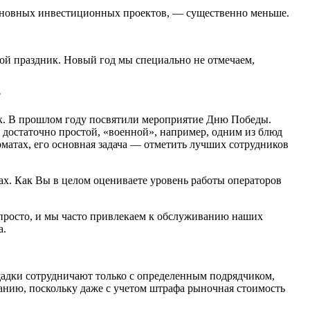
 основных инвестиционных проектов, — существенно меньше.
вой праздник. Новый год мы специально не отмечаем,
?
ик. В прошлом году посвятили мероприятие Дню Победы.
достаточно простой, «военной», например, одним из блюд
рматах, его основная задача — отметить лучших сотрудников
х. Как Вы в целом оцениваете уровень работы операторов
 просто, и мы часто привлекаем к обслуживанию наших
а.
щадки сотрудничают только с определенным подрядчиком,
анию, поскольку даже с учетом штрафа рыночная стоимость