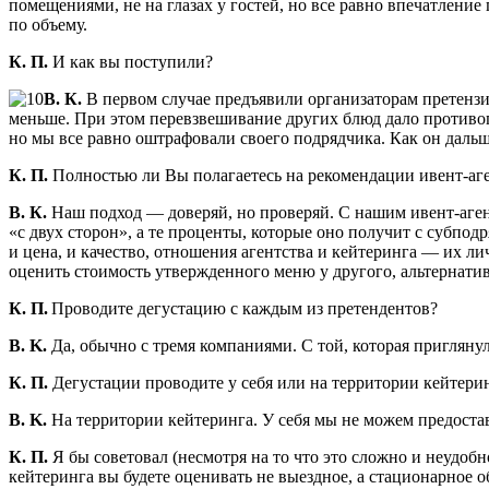
помещениями, не на глазах у гостей, но все равно впечатление
по объему.
К. П.
И как вы поступили?
В. К.
В первом случае предъявили организаторам претензии
меньше. При этом перевзвешивание других блюд дало противоп
но мы все равно оштрафовали своего подрядчика. Как он дальше
К. П.
Полностью ли Вы полагаетесь на рекомендации ивент-аге
В. К.
Наш подход — доверяй, но проверяй. С нашим ивент-аген
«с двух сторон», а те проценты, которые оно получит с субпод
и цена, и качество, отношения агентства и кейтеринга — их 
оценить стоимость утвержденного меню у другого, альтернатив
К. П.
Проводите дегустацию с каждым из претендентов?
В. K.
Да, обычно с тремя компаниями. С той, которая пригляну
К. П.
Дегустации проводите у себя или на территории кейтери
В. K.
На территории кейтеринга. У себя мы не можем предостав
К. П.
Я бы советовал (несмотря на то что это сложно и неудоб
кейтеринга вы будете оценивать не выездное, а стационарное