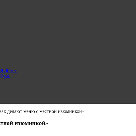
000 у.е.
 у.е.
нах делают меню с местной изюминкой»
естной изюминкой»