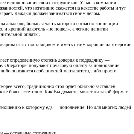
днее использования своих сотрудников. У нас в компании
занностей, что негативно скажется на качестве работы и тут
выиграет. Каждый должен заниматься своим делом.
а алкоголь, большая часть которого согласно концепции
о, и крепкий алкоголь «не пошел», а легкие напитки
олнительной оплаты.
овариваться с поставщиком и иметь с ним хорошие партнерские
лагает определенную степень доверия к подрядчику —
ive. Операторы получают почасовую оплату за пользование
, либо опасаются особенностей менталитета, либо просто
корее всего, традиционно стол будет обильно заставлен
акже более эстетично. Как Вы думаете, может ли такой формат
 отношению к которому еда — дополнение. Но для многих людей
ми — остальные сотрудники.