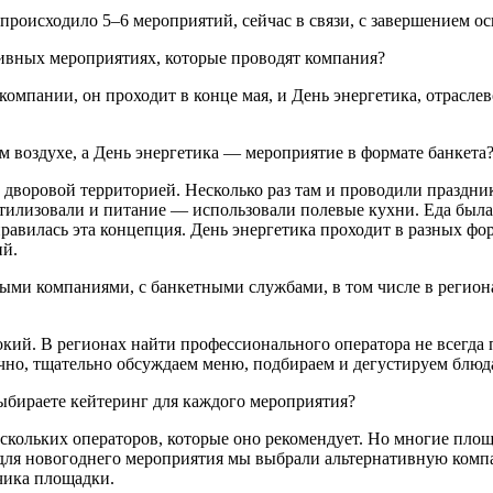
м происходило 5–6 мероприятий, сейчас в связи, с завершением
ивных мероприятиях, которые проводят компания?
мпании, он проходит в конце мая, и День энергетика, отрасле
ем воздухе, а День энергетика — мероприятие в формате банкета
дворовой территорией. Несколько раз там и проводили праздн
илизовали и питание — использовали полевые кухни. Еда была 
нравилась эта концепция. День энергетика проходит в разных фо
ий.
ыми компаниями, с банкетными службами, в том числе в региона
кий. В регионах найти профессионального оператора не всегда
ечно, тщательно обсуждаем меню, подбираем и дегустируем блюд
ыбираете кейтеринг для каждого мероприятия?
скольких операторов, которые оно рекомендует. Но многие пло
 для новогоднего мероприятия мы выбрали альтернативную комп
ика пло­щадки.