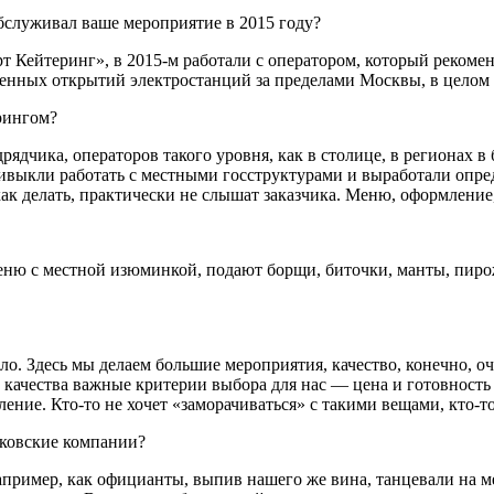
бслуживал ваше мероприятие в 2015 году?
т Кейтеринг», в 2015-м работали с оператором, который рекоме
енных открытий электростанций за пределами Москвы, в целом 
рингом?
чика, операторов такого уровня, как в столице, в регионах в 
ривыкли работать с местными госструктурами и выработали опре
как делать, практически не слышат заказчика. Меню, оформление
еню с местной изюминкой, подают борщи, биточки, манты, пиро
о. Здесь мы делаем большие мероприятия, качество, конечно, о
 качества важные критерии выбора для нас — цена и готовност
ние. Кто-то не хочет «заморачиваться» с такими вещами, кто-то
сковские компании?
например, как официанты, выпив нашего же вина, танцевали на 