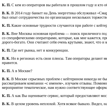
К. П.
С кем из операторов вы работали в прошлом году и кто о
В. К.
В 2014 году банкет на День энергетика обслуживал «Смар
был опыт сотрудничества по организации нескольких торжеств
К. П.
Какие основные трудности случаются при работе с кейте
В. К.
Вне Москвы основная проблема — поиск приличного подряд
со специфическими операторами, которые, как мне кажется, п
дорого-богато. Они считают себя очень крутыми, знают, что и 
К. П.
Где нет рынка, нет и конкуренции.
В. К.
Но в регионах есть свои плюсы. Там операторы делают м
нравится.
К. П.
А в Москве?
В. К.
В Москве серьезных проблем с кейтерином никогда не был
рассматриваем компании «с именем», изучаем отзывы. Помимо
мероприятие тематическое, нам нужно соответствующее оформле
К. П.
А как Вы оцениваете сервис, который предоставляют мо
В. К.
В целом уровень неплохой. Хотя всякое бывало. Видел, 