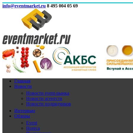
info@eventmarket.ru
8 495 004 05 69
Главная
Новости
Новости event-рынка
Новости агентств
Новости подрядчиков
Интервью
Обзоры
Event
Horeca