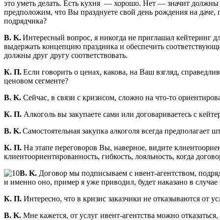
это уметь делать. Есть кухня — хорошо. Нет — значит должны в
предположим, что Вы празднуете свой день рождения на даче, 
подрядчика?
В. K.
Интересный вопрос, я никогда не приглашал кейтеринг дл
выдержать концепцию праздника и обеспечить соответствующий
должны друг другу соответствовать.
К. П.
Если говорить о ценах, какова, на Ваш взгляд, справедл
ценовом сегменте?
В. K.
Сейчас, в связи с кризисом, сложно на что-то ориентиров
К. П.
Алкоголь вы закупаете сами или договариваетесь с кейт
В. K.
Самостоятельная закупка алкоголя всегда предполагает ш
К. П.
На этапе переговоров Вы, наверное, видите клиентоориент
клиентоориентированность, гибкость, лояльность, когда догов
В. K.
Договор мы подписываем с ивент-агентством, подряд
и именно оно, пример я уже приводил, будет наказано в случае
К. П.
Интересно, что в кризис заказчики не отказываются от у
В. K.
Мне кажется, от услуг ивент-агентства можно отказаться