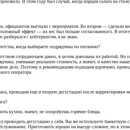
 произвело. В этом году был случай, когда порция салата на сто
, официантов выгнали с мероприятия. Во втором — сделали конт
оложный эффект — их вес был больше согласованного. В итоге 
 разбирался с кейтерингом, я не знаю.
нтства, когда выбираете подрядчика по питанию?
тством сотрудничаем давно, в целом довольны их работой. Но п
рядчика, уменьшат реальную стоимость, а значит, и качество наш
личное дело. Поэтому к рекомендациям подходим вдумчиво, пров
ного оператора.
лась, проводим еще и вторую дегустацию после корректировки 
нга?
ить кухню, значит, не попробуешь горячие блюда.
но) проводить дегустацию у себя. Вы же используете банкетную 
 обслуживание. Приготовить хорошо на выезде сложнее, но в эт