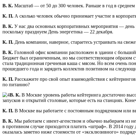
В. К.
Масштаб — от 50 до 300 человек. Раньше в год в средне
К. П.
А сколько человек обычно принимает участие в корпорат
В. К.
У нас два основных корпоративных мероприятия — день ко
поскольку празднуем День энергетика — 22 декабря.
К. П.
День компании, наверное, стараетесь устраивать на свеж
В. К.
Головной офис компании расположен в здании с большой 
Бюджет был ограниченным, но мы соответствующим образом ст
стала традиционная гречневая каша с мясом. Но всем очень по
прошедшего года и зарядить коллектив позитивом на следующ
К. П.
Расскажите про свой опыт взаимодействия с кейтерингов
по питанию?
В. К.
В Москве уровень работы кейтеринга достаточно высо
запусков и открытий столовые, которые есть на станциях. Кон
К. П.
В Москве вы работаете с постоянным подрядчиком или в
В. К.
Мы работаем с ивент-агенством и обычно выбираем из не
в противном случае приходится платить «штраф». В 2014 году
оказалась заметно ниже стоимости от «эксклюзивного» подрядч