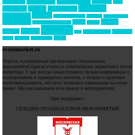
интервью
интересное
выставки
интурмаркет
кейсы
маркетинг
кейтеринг
конкурс
конференция
новости
менеджмент
новости подрядчиков
новый год
новый год экспо
премия
образование
отдых
подарки
организация мероприятий
события
свадьбы
реклама
технологии
спортивный ивент
сочи
форум
туризм
фестиваль
филипп котлер
eventmarket.ru
Портал, посвященный организации специальных
мероприятий (special events) и событийному маркетингу (event
marketing). У нас всегда самая полная и свежая информация о
планировании и проведении ивентов, о теории и практике
event-менеджмента, обо всех значимых изменениях на event-
рынке. Мы рассказываем всю правду о мероприятиях!
При поддержке:
ГИЛЬДИЯ ОРГАНИЗАТОРОВ МЕРОПРИЯТИЙ