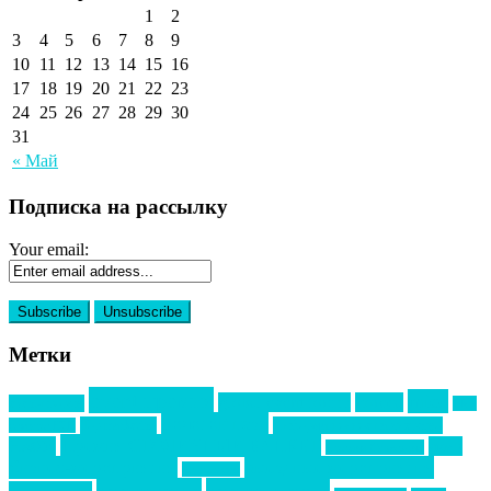
1
2
3
4
5
6
7
8
9
10
11
12
13
14
15
16
17
18
19
20
21
22
23
24
25
26
27
28
29
30
31
« Май
Подписка на рассылку
Your email:
Метки
event премия
mice
global event forum
horeca
event-прорыв
PR в
Золотой пазл
Top marketing
Информационное партнерство
секторе B2B
Премия СТОЛИЧНЫЙ БАНКЕТ
НАОМ
акмр
Премия Созвездие
бизнес-мероприятия
выездные мероприятия
ведомости