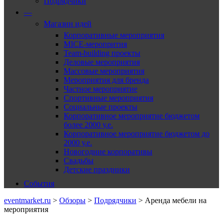
Подрядчики
—
Магазин идей
Корпоративные мероприятия
MICE-меропрития
Team-building проекты
Деловые мероприятия
Массовые мероприятия
Мероприятия для бренда
Частное мероприятие
Спортивные мероприятия
Социальные проекты
Корпоративное мероприятие бюджетом
более 2000 у.е.
Корпоративное мероприятие бюджетом до
2000 у.е.
Новогодние корпоративы
Свадьбы
Детские праздники
События
eventmarket.ru
>
Обзоры
>
Подрядчики
>
Аренда мебели на
мероприятия