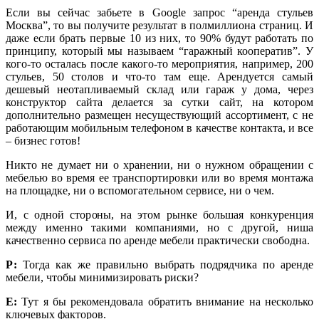
Если вы сейчас забьете в Google запрос “аренда стульев
Москва”, то вы получите результат в полмиллиона страниц. И
даже если брать первые 10 из них, то 90% будут работать по
принципу, который мы называем “гаражный кооператив”. У
кого-то осталась после какого-то мероприятия, например, 200
стульев, 50 столов и что-то там еще. Арендуется самый
дешевый неотапливаемый склад или гараж у дома, через
конструктор сайта делается за сутки сайт, на котором
дополнительно размещен несуществующий ассортимент, с не
работающим мобильным телефоном в качестве контакта, и все
– бизнес готов!
Никто не думает ни о хранении, ни о нужном обращении с
мебелью во время ее транспортировки или во время монтажа
на площадке, ни о вспомогательном сервисе, ни о чем.
И, с одной стороны, на этом рынке большая конкуренция
между именно такими компаниями, но с другой, ниша
качественно сервиса по аренде мебели практически свободна.
Р:
Тогда как же правильно выбрать подрядчика по аренде
мебели, чтобы минимизировать риски?
Е:
Тут я бы рекомендовала обратить внимание на несколько
ключевых факторов.