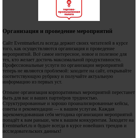
Организация и проведение мероприятий
Сайт Eventmarket.ru всегда держит своих читателей в курсе
того, как осуществляются организация и проведение
мероприятий. Всё самое интересное, новое и полезное для
тех, кто желает достичь максимальной продуктивности.
Профессиональные услуги по организации мероприятий
теперь не являются проблемой: заходите на сайт, открывайте
соответствующую рубрику и получайте актуальную
информацию из первых уст.
Отныне организация корпоративных мероприятий перестанет
быть для вас и ваших партнёров трудностью.
Структурированные и хорошо проанализированные кейсы,
советы и рекомендации — к вашим услугам. Каждая
зарекомендовавшая себя методика организации мероприятий
попадёт к вам раньше, чем к вашим конкурентам. Заходите на
Eventmarket.ru и будьте всегда в курсе новейших трендов и
исследовательских данных!