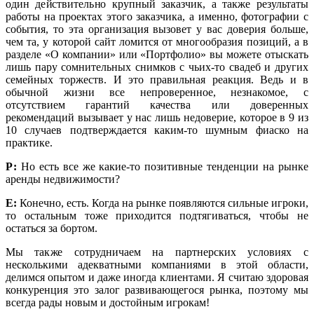
один действительно крупный заказчик, а также результаты
работы на проектах этого заказчика, а именно, фотографии с
события, то эта организация вызовет у вас доверия больше,
чем та, у которой сайт ломится от многообразия позиций, а в
разделе «О компании» или «Портфолио» вы можете отыскать
лишь пару сомнительных снимков с чьих-то свадеб и других
семейных торжеств. И это правильная реакция. Ведь и в
обычной жизни все непроверенное, незнакомое, с
отсутствием гарантий качества или доверенных
рекомендаций вызывает у нас лишь недоверие, которое в 9 из
10 случаев подтверждается каким-то шумным фиаско на
практике.
Р:
Но есть все же какие-то позитивные тенденции на рынке
аренды недвижимости?
Е:
Конечно, есть. Когда на рынке появляются сильные игроки,
то остальным тоже приходится подтягиваться, чтобы не
остаться за бортом.
Мы также сотрудничаем на партнерских условиях с
несколькими адекватными компаниями в этой области,
делимся опытом и даже иногда клиентами. Я считаю здоровая
конкуренция это залог развивающегося рынка, поэтому мы
всегда рады новым и достойным игрокам!