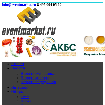
info@eventmarket.ru
8 495 004 05 69
Главная
Новости
Новости event-рынка
Новости агентств
Новости подрядчиков
Интервью
Обзоры
Event
Horeca