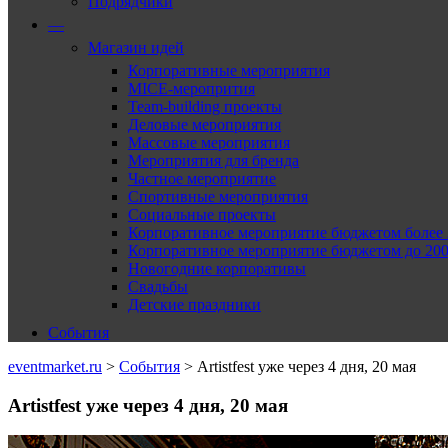
Подрядчики
—
Магазин идей
Корпоративные мероприятия
MICE-меропрития
Team-building проекты
Деловые мероприятия
Массовые мероприятия
Мероприятия для бренда
Частное мероприятие
Спортивные мероприятия
Социальные проекты
Корпоративное мероприятие бюджетом более 2
Корпоративное мероприятие бюджетом до 2000
Новогодние корпоративы
Свадьбы
Детские праздники
События
eventmarket.ru
>
События
>
Artistfest уже через 4 дня, 20 мая
Artistfest уже через 4 дня, 20 мая