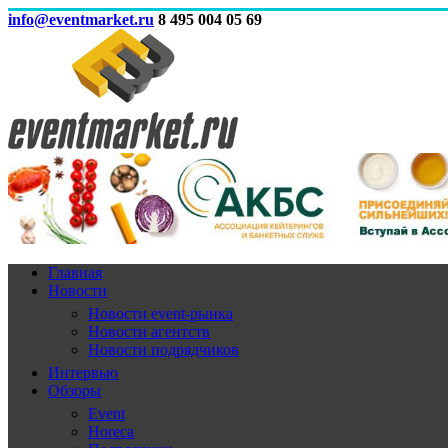
info@eventmarket.ru
8 495 004 05 69
Главная
Новости
Новости event-рынка
Новости агентств
Новости подрядчиков
Интервью
Обзоры
Event
Horeca