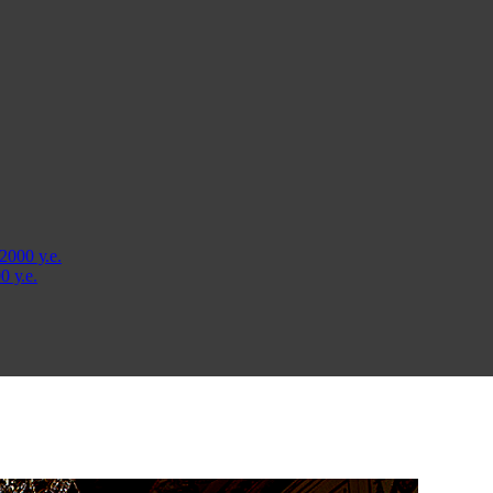
000 у.е.
 у.е.