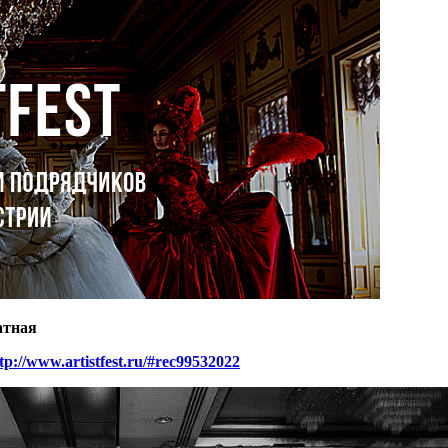
атная
tp://www.artistfest.ru/#rec99532022