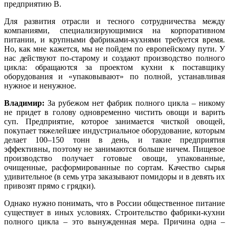
предприятию В.
Для развития отрасли и тесного сотрудничества между
компаниями, специализирующимися на корпоративном
питании, и крупными фабриками-кухнями требуется время.
Но, как мне кажется, мы не пойдем по европейскому пути. У
нас действуют по-старому и создают производство полного
цикла: обращаются за проектом кухни к поставщику
оборудования и «упаковывают» по полной, устанавливая
нужное и ненужное.
Владимир:
За рубежом нет фабрик полного цикла – никому
не придет в голову одновременно чистить овощи и варить
суп. Предприятие, которое занимается чисткой овощей,
покупает тяжелейшее индустриальное оборудование, которым
делает 100–150 тонн в день, и такие предприятия
эффективны, поэтому не занимаются больше ничем. Пищевое
производство получает готовые овощи, упакованные,
очищенные, расформированные по сортам. Качество сырья
удивительное (в семь утра заказывают помидоры и в девять их
привозят прямо с грядки).
Однако нужно понимать, что в России общественное питание
существует в иных условиях. Строительство фабрики-кухни
полного цикла – это вынужденная мера. Причина одна –