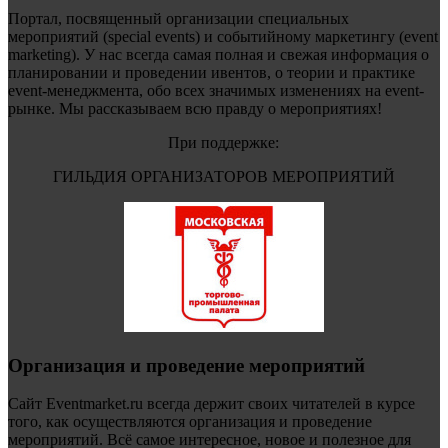
Портал, посвященный организации специальных
мероприятий (special events) и событийному маркетингу (event
marketing). У нас всегда самая полная и свежая информация о
планировании и проведении ивентов, о теории и практике
event-менеджмента, обо всех значимых изменениях на event-
рынке. Мы рассказываем всю правду о мероприятиях!
При поддержке:
ГИЛЬДИЯ ОРГАНИЗАТОРОВ МЕРОПРИЯТИЙ
Организация и проведение мероприятий
Сайт Eventmarket.ru всегда держит своих читателей в курсе
того, как осуществляются организация и проведение
мероприятий. Всё самое интересное, новое и полезное для