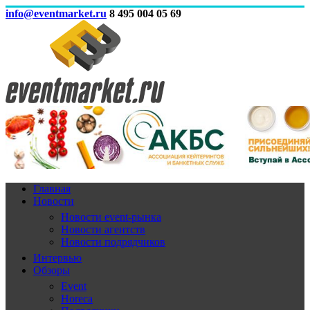
info@eventmarket.ru
8 495 004 05 69
Главная
Новости
Новости event-рынка
Новости агентств
Новости подрядчиков
Интервью
Обзоры
Event
Horeca