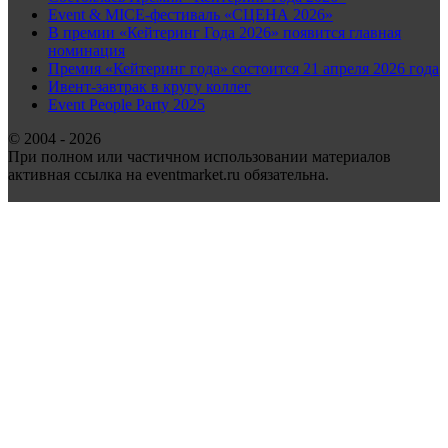
Event & MICE-фестиваль «СЦЕНА 2026»
В премии «Кейтеринг Года 2026» появится главная
номинация
Премия «Кейтеринг года» состоится 21 апреля 2026 года
Ивент-завтрак в кругу коллег
Event People Party 2025
© 2004 - 2026
При полном или частичном использовании материалов
активная ссылка на eventmarket.ru обязательна.