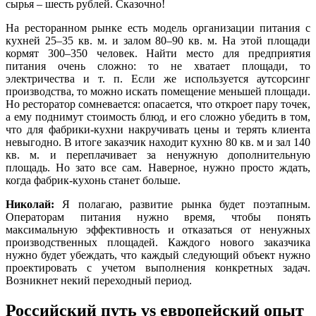
сырья – шесть рублей. Сказочно!
На ресторанном рынке есть модель организации питания с
кухней 25–35 кв. м. и залом 80–90 кв. м. На этой площади
кормят 300–350 человек. Найти место для предприятия
питания очень сложно: то не хватает площади, то
электричества и т. п. Если же используется аутсорсинг
производства, то можно искать помещение меньшей площади.
Но ресторатор сомневается: опасается, что откроет пару точек,
а ему поднимут стоимость блюд, и его сложно убедить в том,
что для фабрики-кухни накручивать цены и терять клиента
невыгодно. В итоге заказчик находит кухню 80 кв. м и зал 140
кв. м. и переплачивает за ненужную дополнительную
площадь. Но зато все сам. Наверное, нужно просто ждать,
когда фабрик-кухонь станет больше.
Николай:
Я полагаю, развитие рынка будет поэтапным.
Операторам питания нужно время, чтобы понять
максимальную эффективность и отказаться от ненужных
производственных площадей. Каждого нового заказчика
нужно будет убеждать, что каждый следующий объект нужно
проектировать с учетом выполнения конкретных задач.
Возникнет некий переходный период.
Российский путь vs европейский опыт