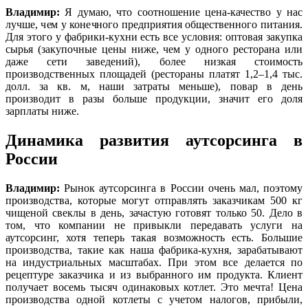
Владимир:
Я думаю, что соотношение цена-качество у нас
лучше, чем у конечного предприятия общественного питания.
Для этого у фабрики-кухни есть все условия: оптовая закупка
сырья (закупочные цены ниже, чем у одного ресторана или
даже сети заведений), более низкая стоимость
производственных площадей (рестораны платят 1,2–1,4 тыс.
долл. за кв. м, наши затраты меньше), повар в день
производит в разы больше продукции, значит его доля
зарплаты ниже.
Динамика развития аутсорсинга в
России
Владимир:
Рынок аутсорсинга в России очень мал, поэтому
производства, которые могут отправлять заказчикам 500 кг
чищеной свеклы в день, зачастую готовят только 50. Дело в
том, что компании не привыкли передавать услуги на
аутсорсинг, хотя теперь такая возможность есть. Большие
производства, такие как наша фабрика-кухня, зарабатывают
на индустриальных масштабах. При этом все делается по
рецептуре заказчика и из выбранного им продукта. Клиент
получает восемь тысяч одинаковых котлет. Это мечта! Цена
производства одной котлеты с учетом налогов, прибыли,