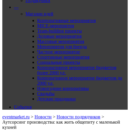
Подрядчики
—
Магазин идей
Корпоративные мероприятия
MICE-меропрития
Team-building проекты
Деловые мероприятия
Массовые мероприятия
Мероприятия для бренда
Частное мероприятие
Спортивные мероприятия
Социальные проекты
Корпоративное мероприятие бюджетом
более 2000 у.е.
Корпоративное мероприятие бюджетом до
2000 у.е.
Новогодние корпоративы
Свадьбы
Детские праздники
События
eventmarket.ru
>
Новости
>
Новости подрядчиков
>
Аутсорсинг производства: как жить общепиту с маленькой
кухней