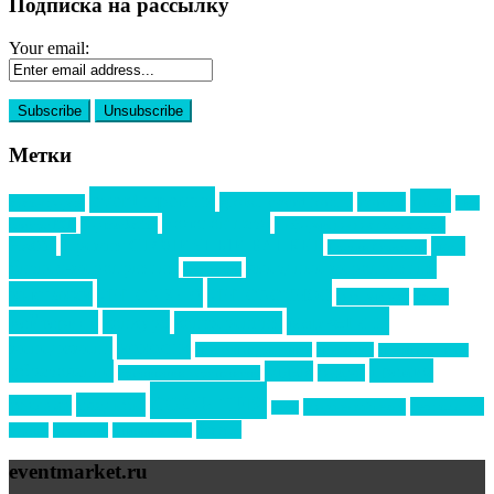
Подписка на рассылку
Your email:
Метки
event премия
mice
global event forum
horeca
event-прорыв
PR в
Золотой пазл
Top marketing
Информационное партнерство
секторе B2B
Премия СТОЛИЧНЫЙ БАНКЕТ
НАОМ
акмр
Премия Созвездие
бизнес-мероприятия
выездные мероприятия
ведомости
интервью
интересное
выставки
интурмаркет
кейсы
маркетинг
кейтеринг
конкурс
конференция
новости
менеджмент
новости подрядчиков
новый год
новый год экспо
премия
образование
отдых
подарки
организация мероприятий
события
свадьбы
реклама
технологии
спортивный ивент
сочи
форум
туризм
фестиваль
филипп котлер
eventmarket.ru