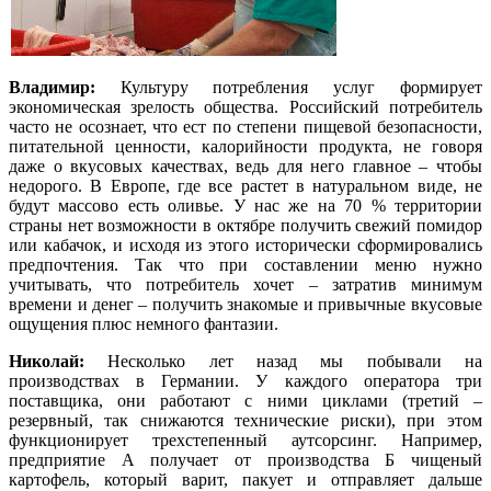
Владимир:
Культуру потребления услуг формирует
экономическая зрелость общества. Российский потребитель
часто не осознает, что ест по степени пищевой безопасности,
питательной ценности, калорийности продукта, не говоря
даже о вкусовых качествах, ведь для него главное ‒ чтобы
недорого. В Европе, где все растет в натуральном виде, не
будут массово есть оливье. У нас же на 70 % территории
страны нет возможности в октябре получить свежий помидор
или кабачок, и исходя из этого исторически сформировались
предпочтения. Так что при составлении меню нужно
учитывать, что потребитель хочет ‒ затратив минимум
времени и денег ‒ получить знакомые и привычные вкусовые
ощущения плюс немного фантазии.
Николай:
Несколько лет назад мы побывали на
производствах в Германии. У каждого оператора три
поставщика, они работают с ними циклами (третий –
резервный, так снижаются технические риски), при этом
функционирует трехстепенный аутсорсинг. Например,
предприятие А получает от производства Б чищеный
картофель, который варит, пакует и отправляет дальше