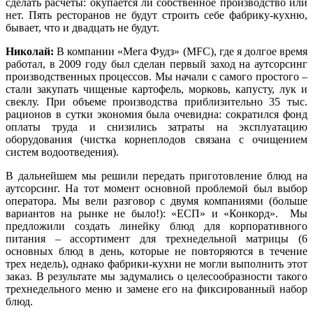
сделать расчеты: окупается ли собственное производство или
нет. Пять ресторанов не будут строить себе фабрику-кухню,
бывает, что и двадцать не будут.
Николай:
В компании «Мега Фудз» (MFC), где я долгое время
работал, в 2009 году был сделан первый заход на аутсорсинг
производственных процессов. Мы начали с самого простого –
стали закупать чищеные картофель, морковь, капусту, лук и
свеклу. При объеме производства приблизительно 35 тыс.
рационов в сутки экономия была очевидна: сократился фонд
оплаты труда и снизились затраты на эксплуатацию
оборудования (чистка корнеплодов связана с очищением
систем водоотведения).
В дальнейшем мы решили передать приготовление блюд на
аутсорсинг. На тот момент основной проблемой был выбор
оператора. Мы вели разговор с двумя компаниями (больше
вариантов на рынке не было!): «ЕСП» и «Конкорд». Мы
предложили создать линейку блюд для корпоративного
питания – ассортимент для трехнедельной матрицы (6
основных блюд в день, которые не повторяются в течение
трех недель), однако фабрики-кухни не могли выполнить этот
заказ. В результате мы задумались о целесообразности такого
трехнедельного меню и замене его на фиксированный набор
блюд.