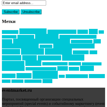
Метки
event премия
mice
global event forum
horeca
event-прорыв
PR в
Золотой пазл
Top marketing
Информационное партнерство
секторе B2B
Премия СТОЛИЧНЫЙ БАНКЕТ
НАОМ
акмр
Премия Созвездие
бизнес-мероприятия
выездные мероприятия
ведомости
интервью
интересное
выставки
интурмаркет
кейсы
маркетинг
кейтеринг
конкурс
конференция
новости
менеджмент
новости подрядчиков
новый год
новый год экспо
премия
образование
отдых
подарки
организация мероприятий
события
свадьбы
реклама
технологии
спортивный ивент
сочи
форум
туризм
фестиваль
филипп котлер
eventmarket.ru
Портал, посвященный организации специальных
мероприятий (special events) и событийному маркетингу (event