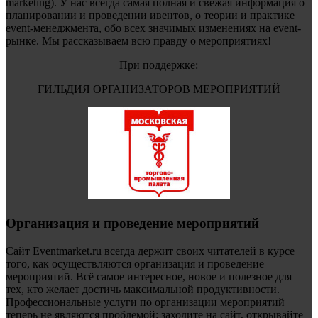
marketing). У нас всегда самая полная и свежая информация о
планировании и проведении ивентов, о теории и практике
event-менеджмента, обо всех значимых изменениях на event-
рынке. Мы рассказываем всю правду о мероприятиях!
При поддержке:
ГИЛЬДИЯ ОРГАНИЗАТОРОВ МЕРОПРИЯТИЙ
Организация и проведение мероприятий
Сайт Eventmarket.ru всегда держит своих читателей в курсе
того, как осуществляются организация и проведение
мероприятий. Всё самое интересное, новое и полезное для
тех, кто желает достичь максимальной продуктивности.
Профессиональные услуги по организации мероприятий
теперь не являются проблемой: заходите на сайт, открывайте