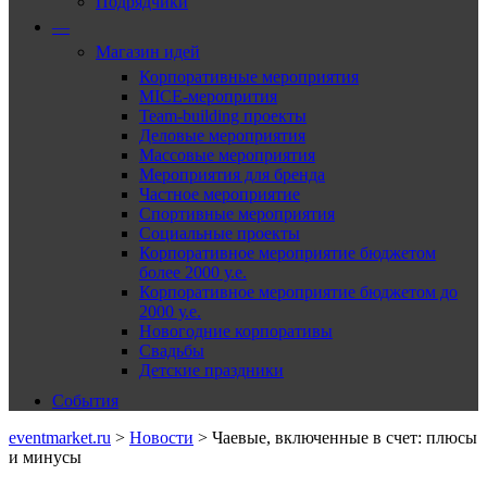
Подрядчики
—
Магазин идей
Корпоративные мероприятия
MICE-меропрития
Team-building проекты
Деловые мероприятия
Массовые мероприятия
Мероприятия для бренда
Частное мероприятие
Спортивные мероприятия
Социальные проекты
Корпоративное мероприятие бюджетом
более 2000 у.е.
Корпоративное мероприятие бюджетом до
2000 у.е.
Новогодние корпоративы
Свадьбы
Детские праздники
События
eventmarket.ru
>
Новости
>
Чаевые, включенные в счет: плюсы
и минусы