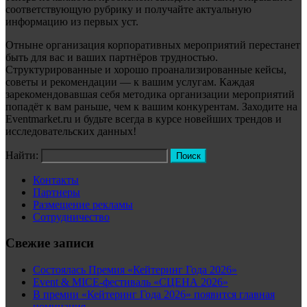
соответствующую рубрику и получайте актуальную
информацию из первых уст.
Отныне организация корпоративных мероприятий перестанет
быть для вас и ваших партнёров трудностью.
Структурированные и хорошо проанализированные кейсы,
советы и рекомендации — к вашим услугам. Каждая
зарекомендовавшая себя методика организации мероприятий
попадёт к вам раньше, чем к вашим конкурентам. Заходите на
Eventmarket.ru и будьте всегда в курсе новейших трендов и
исследовательских данных!
Найти:
Контакты
Партнеры
Размещение рекламы
Сотрудничество
Свежие записи
Состоялась Премия «Кейтеринг Года 2026»
Event & MICE-фестиваль «СЦЕНА 2026»
В премии «Кейтеринг Года 2026» появится главная
номинация