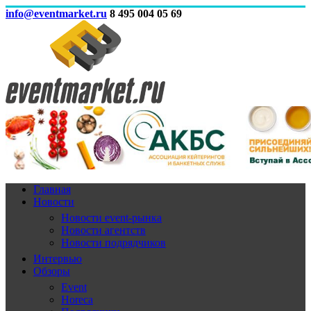
info@eventmarket.ru
8 495 004 05 69
Главная
Новости
Новости event-рынка
Новости агентств
Новости подрядчиков
Интервью
Обзоры
Event
Horeca