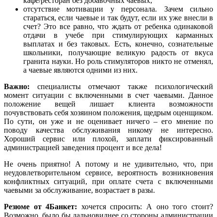
кафе/ресторан без добавочных чаевых;
отсутствие мотивации у персонала. Зачем сильно
стараться, если чаевые и так будут, если их уже внесли в
счет? Это все равно, что ждать от ребенка одинаковой
отдачи в учебе при стимулирующих карманных
выплатах и без таковых. Есть, конечно, сознательные
школьники, получающие великую радость от вкуса
гранита науки. Но роль стимуляторов никто не отменял,
а чаевые являются одними из них.
Важно:
специалисты отмечают также психологический
момент ситуации с включенными в счет чаевыми. Данное
положение вещей лишает клиента возможности
почувствовать себя хозяином положения, щедрым оценщиком.
По сути, он уже и не оценивает ничего – его мнение по
поводу качества обслуживания никому не интересно.
Хороший сервис или плохой, заплати фиксированный
администрацией заведения процент и все дела!
Не очень приятно! А потому и не удивительно, что, при
неудовлетворительном сервисе, вероятность возникновения
конфликтных ситуаций, при оплате счета с включенными
чаевыми за обслуживание, возрастает в разы.
Резюме от 4Банкет:
хочется спросить: А оно того стоит?
Возможно, было бы дальновиднее со стороны администрации