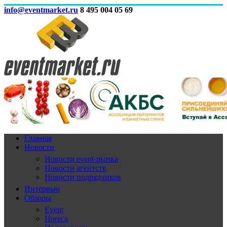
info@eventmarket.ru
8 495 004 05 69
Главная
Новости
Новости event-рынка
Новости агентств
Новости подрядчиков
Интервью
Обзоры
Event
Horeca