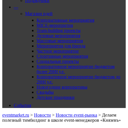
Подрядчики
—
Магазин идей
Корпоративные мероприятия
MICE-меропрития
Team-building проекты
Деловые мероприятия
Массовые мероприятия
Мероприятия для бренда
Частное мероприятие
Спортивные мероприятия
Социальные проекты
Корпоративное мероприятие бюджетом
более 2000 у.е.
Корпоративное мероприятие бюджетом до
2000 у.е.
Новогодние корпоративы
Свадьбы
Детские праздники
События
eventmarket.ru
>
Новости
>
Новости event-рынка
>
Делаем
полезный тимбилдинг в школе event-менеджеров «Князевъ»