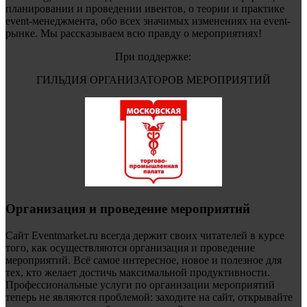
планировании и проведении ивентов, о теории и практике
event-менеджмента, обо всех значимых изменениях на event-
рынке. Мы рассказываем всю правду о мероприятиях!
При поддержке:
ГИЛЬДИЯ ОРГАНИЗАТОРОВ МЕРОПРИЯТИЙ
Организация и проведение мероприятий
Сайт Eventmarket.ru всегда держит своих читателей в курсе
того, как осуществляются организация и проведение
мероприятий. Всё самое интересное, новое и полезное для
тех, кто желает достичь максимальной продуктивности.
Профессиональные услуги по организации мероприятий
теперь не являются проблемой: заходите на сайт, открывайте