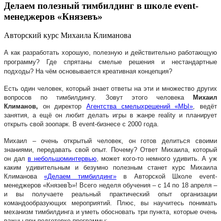
Делаем полезный тимбилдинг в школе event-
менеджеров «Князевъ»
Авторский курс Михаила Климанова
А как разработать хорошую, полезную и действительно работающую
программу? Где спрятаны смелые решения и нестандартные
подходы? На чём основывается креативная концепция?
Есть один человек, который знает ответы на эти и множество других
вопросов по тимбилдингу. Зовут этого человека
Михаил
Климанов,
он директор
Агентства смелыхрешений «МЫ»
, ведёт
занятия, а ещё он любит делать игры в жанре reality и планирует
открыть свой зоопарк. В
event
-бизнесе с 2000 года.
Михаил – очень открытый человек, он готов делиться своими
знаниями, передавать свой опыт. Почему? Ответ Михаила, который
он дал
в небольшоминтервью
, может кого-то немного удивить. А уж
каким удивительным и безумно полезным станет курс Михаила
Климанова
«Делаем тимбилдинг»
в Авторской Школе
event
-
менеджеров «КнязевЪ»! Всего неделя обучения – с 14 по 18 апреля –
и вы получаете реальный практический опыт организации
командообразующих мероприятий. Плюс, вы научитесь понимать
механизм тимбилдинга и уметь обосновать три пункта, которые очень
важны при подготовке программы: