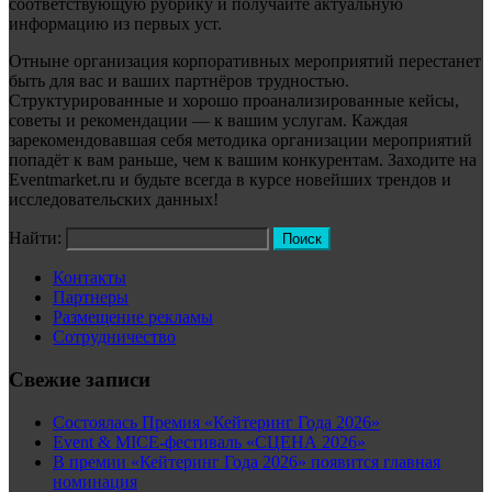
соответствующую рубрику и получайте актуальную
информацию из первых уст.
Отныне организация корпоративных мероприятий перестанет
быть для вас и ваших партнёров трудностью.
Структурированные и хорошо проанализированные кейсы,
советы и рекомендации — к вашим услугам. Каждая
зарекомендовавшая себя методика организации мероприятий
попадёт к вам раньше, чем к вашим конкурентам. Заходите на
Eventmarket.ru и будьте всегда в курсе новейших трендов и
исследовательских данных!
Найти:
Контакты
Партнеры
Размещение рекламы
Сотрудничество
Свежие записи
Состоялась Премия «Кейтеринг Года 2026»
Event & MICE-фестиваль «СЦЕНА 2026»
В премии «Кейтеринг Года 2026» появится главная
номинация