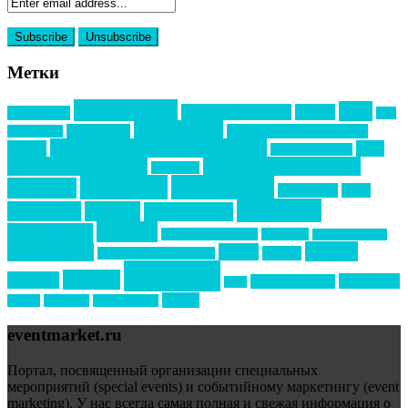
Метки
event премия
mice
global event forum
horeca
event-прорыв
PR в
Золотой пазл
Top marketing
Информационное партнерство
секторе B2B
Премия СТОЛИЧНЫЙ БАНКЕТ
НАОМ
акмр
Премия Созвездие
бизнес-мероприятия
выездные мероприятия
ведомости
интервью
интересное
выставки
интурмаркет
кейсы
маркетинг
кейтеринг
конкурс
конференция
новости
менеджмент
новости подрядчиков
новый год
новый год экспо
премия
образование
отдых
подарки
организация мероприятий
события
свадьбы
реклама
технологии
спортивный ивент
сочи
форум
туризм
фестиваль
филипп котлер
eventmarket.ru
Портал, посвященный организации специальных
мероприятий (special events) и событийному маркетингу (event
marketing). У нас всегда самая полная и свежая информация о