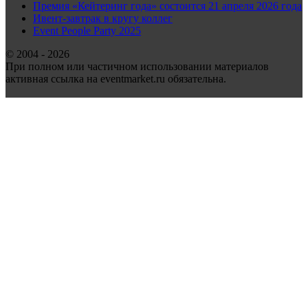
Премия «Кейтеринг года» состоится 21 апреля 2026 года
Ивент-завтрак в кругу коллег
Event People Party 2025
© 2004 - 2026
При полном или частичном использовании материалов
активная ссылка на eventmarket.ru обязательна.