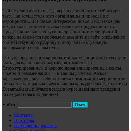
Сайт Eventmarket.ru всегда держит своих читателей в курсе
того, как осуществляются организация и проведение
мероприятий. Всё самое интересное, новое и полезное для
тех, кто желает достичь максимальной продуктивности.
Профессиональные услуги по организации мероприятий
теперь не являются проблемой: заходите на сайт, открывайте
соответствующую рубрику и получайте актуальную
информацию из первых уст.
Отныне организация корпоративных мероприятий перестанет
быть для вас и ваших партнёров трудностью.
Структурированные и хорошо проанализированные кейсы,
советы и рекомендации — к вашим услугам. Каждая
зарекомендовавшая себя методика организации мероприятий
попадёт к вам раньше, чем к вашим конкурентам. Заходите на
Eventmarket.ru и будьте всегда в курсе новейших трендов и
исследовательских данных!
Найти:
Контакты
Партнеры
Размещение рекламы
Сотрудничество