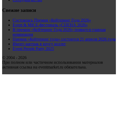
Свежие записи
Состоялась Премия «Кейтеринг Года 2026»
Event & MICE-фестиваль «СЦЕНА 2026»
В премии «Кейтеринг Года 2026» появится главная
номинация
Премия «Кейтеринг года» состоится 21 апреля 2026 года
Ивент-завтрак в кругу коллег
Event People Party 2025
© 2004 - 2026
При полном или частичном использовании материалов
активная ссылка на eventmarket.ru обязательна.