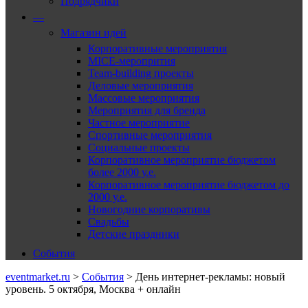
Подрядчики
—
Магазин идей
Корпоративные мероприятия
MICE-меропрития
Team-building проекты
Деловые мероприятия
Массовые мероприятия
Мероприятия для бренда
Частное мероприятие
Спортивные мероприятия
Социальные проекты
Корпоративное мероприятие бюджетом
более 2000 у.е.
Корпоративное мероприятие бюджетом до
2000 у.е.
Новогодние корпоративы
Свадьбы
Детские праздники
События
eventmarket.ru
>
События
>
День интернет-рекламы: новый
уровень. 5 октября, Москва + онлайн