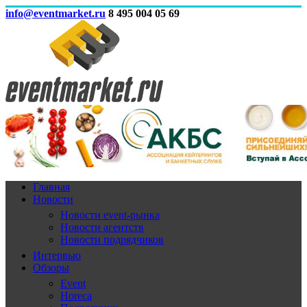
info@eventmarket.ru
8 495 004 05 69
Главная
Новости
Новости event-рынка
Новости агентств
Новости подрядчиков
Интервью
Обзоры
Event
Horeca