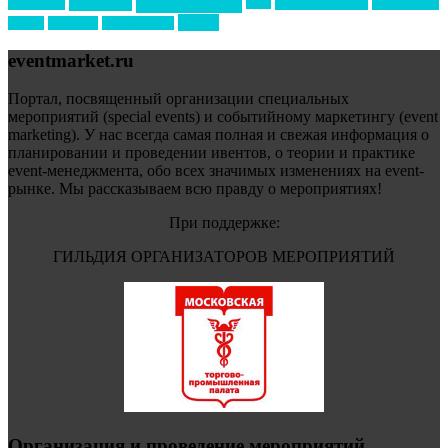
реклама
технологии
спортивный ивент
сочи
форум
туризм
фестиваль
филипп котлер
eventmarket.ru
Портал, посвященный организации специальных
мероприятий (special events) и событийному маркетингу (event
marketing). У нас всегда самая полная и свежая информация о
планировании и проведении ивентов, о теории и практике
event-менеджмента, обо всех значимых изменениях на event-
рынке. Мы рассказываем всю правду о мероприятиях!
При поддержке:
ГИЛЬДИЯ ОРГАНИЗАТОРОВ МЕРОПРИЯТИЙ
Организация и проведение мероприятий