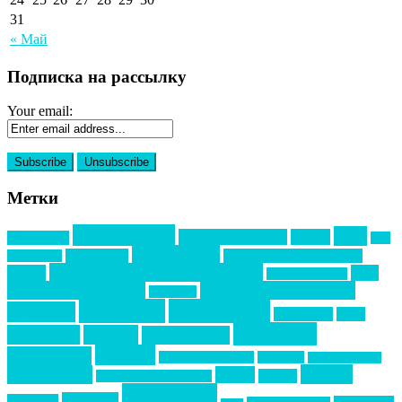
31
« Май
Подписка на рассылку
Your email:
Метки
event премия
mice
global event forum
horeca
event-прорыв
PR в
Золотой пазл
Top marketing
Информационное партнерство
секторе B2B
Премия СТОЛИЧНЫЙ БАНКЕТ
НАОМ
акмр
Премия Созвездие
бизнес-мероприятия
выездные мероприятия
ведомости
интервью
интересное
выставки
интурмаркет
кейсы
маркетинг
кейтеринг
конкурс
конференция
новости
менеджмент
новости подрядчиков
новый год
новый год экспо
премия
образование
отдых
подарки
организация мероприятий
события
свадьбы